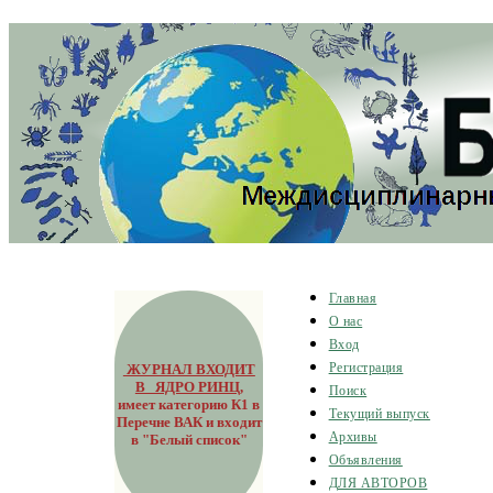
Главная
О нас
Вход
ЖУРНАЛ ВХОДИТ
Регистрация
В ЯДРО РИНЦ
,
Поиск
имеет категорию К1 в
Текущий выпуск
Перечне ВАК и входит
Архивы
в "Белый список"
Объявления
ДЛЯ АВТОРОВ