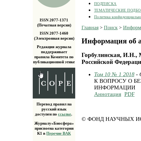
ПОДПИСКА
ТЕМАТИЧЕСКИЕ ПОДБ
Политика конфиденциальн
ISSN 2077-1371
(Печатная версия)
Главная
>
Поиск
>
Информа
ISSN 2077-1460
(Электронная версия)
Информация об а
Редакция журнала
поддерживает
Горбулинская, И.Н.,
правила Комитета по
Российской Федерации
публикационной этике
Том 10 № 1 2018
-
К ВОПРОСУ О Б
ИНФОРМАЦИИ
Аннотация
PDF
Перевод правил на
русский язык
доступен по
ссылке
.
© ФОНД НАУЧНЫХ ИС
Журналу«Биосфера»
присвоена категория
К1 в
Перечне ВАК