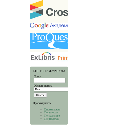
КОНТЕНТ ЖУРНАЛА
Поиск
Область поиска
Просматривать
По выпускам
По авторам
По названию
По разделам