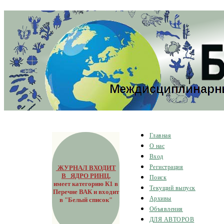
Главная
О нас
Вход
ЖУРНАЛ ВХОДИТ
Регистрация
В ЯДРО РИНЦ
,
Поиск
имеет категорию К1 в
Текущий выпуск
Перечне ВАК и входит
Архивы
в "Белый список"
Объявления
ДЛЯ АВТОРОВ