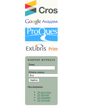
КОНТЕНТ ЖУРНАЛА
Поиск
Область поиска
Просматривать
По выпускам
По авторам
По названию
По разделам