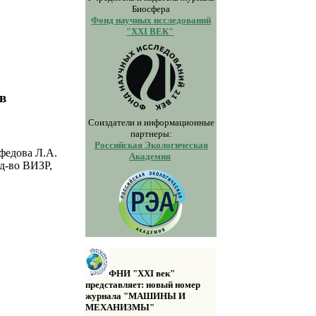
Биосфера
Фонд научных исследований
"XXI ВЕК"
ов
Соиздатели и информационные
партнеры:
Российская Экологическая
федова Л.А.
Академия
д-во ВИЗР,
ФНИ "XXI век"
представляет: новый номер
журнала "МАШИНЫ И
МЕХАНИЗМЫ"