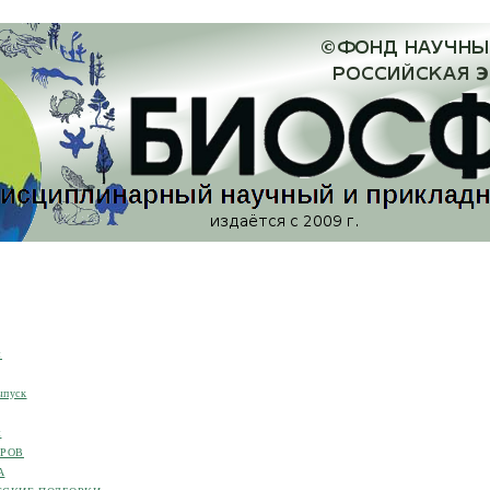
я
ыпуск
я
ОРОВ
А