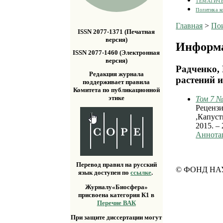
ТЕМАТИЧ
Политика к
Главная
>
По
ISSN 2077-1371 (Печатная
версия)
Информа
ISSN 2077-1460 (Электронная
версия)
Радченко, 
Редакция журнала
растений и
поддерживает правила
Комитета по публикационной
этике
Том 7 №
Рецензи
,Капуст
2015. – 
Аннота
Перевод правил на русский
© ФОНД НА
язык доступен по
ссылке
.
Журналу«Биосфера»
присвоена категория К1 в
Перечне ВАК
При защите диссертации могут