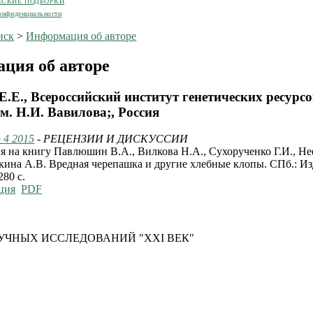
ЕСКИЕ ПОДБОРКИ
онфиденциальности
иск
>
Информация об авторе
ция об авторе
Е.Е., Всероссийский институт генетических ресурс
м. Н.И. Вавилова;, Россия
 4 2015
- РЕЦЕНЗИИ И ДИСКУССИИ
я на книгу Павлюшин В.А., Вилкова Н.А., Сухорученко Г.И., Не
кина А.В. Вредная черепашка и другие хлебные клопы. СПб.: Из
280 с.
ция
PDF
УЧНЫХ ИССЛЕДОВАНИЙ "XXI ВЕК"