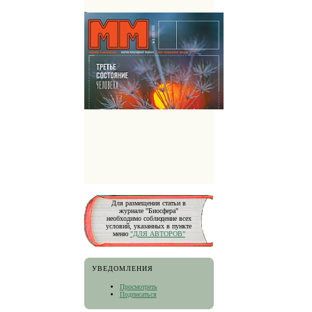
Для размещения статьи в
журнале "Биосфера"
необходимо соблюдение всех
условий, указанных в пункте
меню
"ДЛЯ АВТОРОВ"
УВЕДОМЛЕНИЯ
Просмотреть
Подписаться