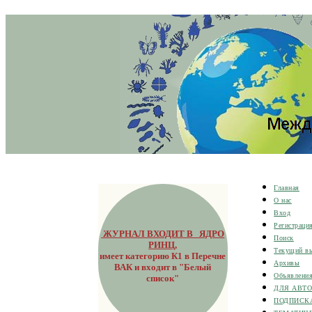
Главная
О нас
Вход
Регистраци
ЖУРНАЛ ВХОДИТ В ЯДРО
Поиск
РИНЦ
,
Текущий в
имеет категорию К1 в Перечне
Архивы
ВАК и входит в "Белый
Объявлени
список"
ДЛЯ АВТ
ПОДПИСК