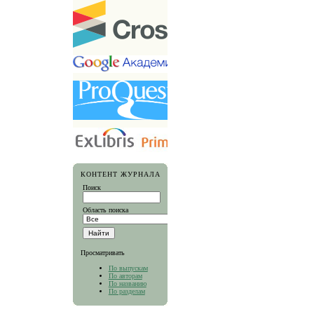
КОНТЕНТ ЖУРНАЛА
Поиск
Область поиска
Просматривать
По выпускам
По авторам
По названию
По разделам