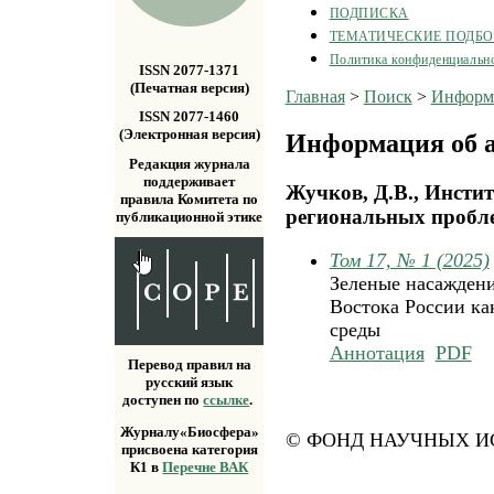
ПОДПИСКА
ТЕМАТИЧЕСКИЕ ПОДБ
Политика конфиденциальн
ISSN 2077-1371
(Печатная версия)
Главная
>
Поиск
>
Информа
ISSN 2077-1460
(Электронная версия)
Информация об а
Редакция журнала
поддерживает
Жучков, Д.В., Инсти
правила Комитета по
региональных пробл
публикационной этике
Том 17, № 1 (2025)
Зеленые насаждени
Востока России как
среды
Аннотация
PDF
Перевод правил на
русский язык
доступен по
ссылке
.
Журналу«Биосфера»
© ФОНД НАУЧНЫХ ИС
присвоена категория
К1 в
Перечне ВАК