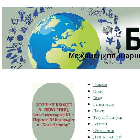
Главная
О нас
Вход
ЖУРНАЛ ВХОДИТ
Регистрация
В ЯДРО РИНЦ
,
Поиск
имеет категорию К1 в
Текущий выпуск
Перечне ВАК и входит
Архивы
в "Белый список"
Объявления
ДЛЯ АВТОРОВ