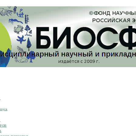
я
ыпуск
я
ОРОВ
А