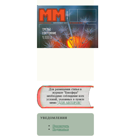
Для размещения статьи в
журнале "Биосфера"
необходимо соблюдение всех
условий, указанных в пункте
меню
"ДЛЯ АВТОРОВ"
УВЕДОМЛЕНИЯ
Просмотреть
Подписаться