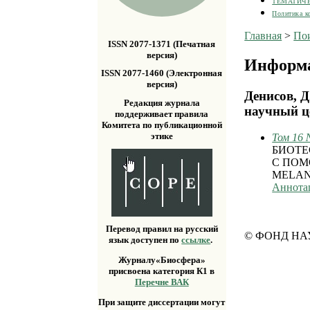
ТЕМАТИЧ
Политика к
Главная
>
По
ISSN 2077-1371 (Печатная
версия)
Информа
ISSN 2077-1460 (Электронная
версия)
Денисов, 
Редакция журнала
научный ц
поддерживает правила
Комитета по публикационной
этике
Том 16 
БИОТЕ
С ПОМ
MELAN
Аннота
Перевод правил на русский
© ФОНД НА
язык доступен по
ссылке
.
Журналу«Биосфера»
присвоена категория К1 в
Перечне ВАК
При защите диссертации могут