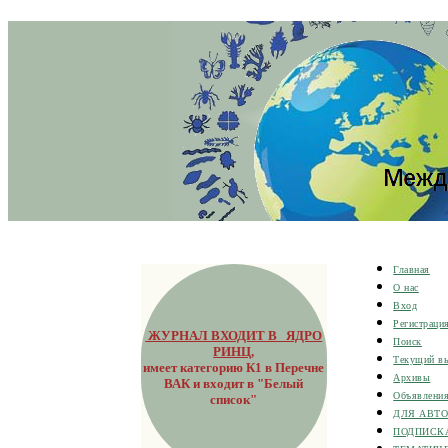
Главная
О нас
Вход
Регистраци
ЖУРНАЛ ВХОДИТ В ЯДРО
Поиск
РИНЦ
,
Текущий в
имеет категорию К1 в Перечне
Архивы
ВАК и входит в "Белый
Объявлени
список"
ДЛЯ АВТ
ПОДПИСК