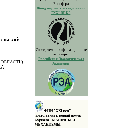
Биосфера
Фонд научных исследований
"XXI ВЕК"
Кольский
Соиздатели и информационные
партнеры:
Российская Экологическая
ОБЛАСТЬ)
Академия
LA
ФНИ "XXI век"
представляет: новый номер
журнала "МАШИНЫ И
МЕХАНИЗМЫ"