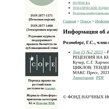
ПОДПИСКА
ТЕМАТИЧЕСКИЕ ПОДБ
Политика конфиденциальн
ISSN 2077-1371
(Печатная версия)
Главная
>
Поиск
>
Информа
ISSN 2077-1460
(Электронная версия)
Информация об а
Редакция журнала
поддерживает
Розенберг, Г.С., член
правила Комитета по
публикационной этике
Том 15 №2 2023
- 
РЕЦЕНЗИЯ НА КНИ
Кучер, С.Г. Ха
ЦИКЛОВ: ТЕНДЕ
МАКС Пресс, 202
Аннотация
PDF
Перевод правил на
русский язык
доступен по
ссылке
.
Журналу«Биосфера»
© ФОНД НАУЧНЫХ ИС
присвоена категория
К1 в
Перечне ВАК