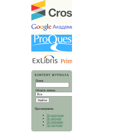
КОНТЕНТ ЖУРНАЛА
Поиск
Область поиска
Просматривать
По выпускам
По авторам
По названию
По разделам