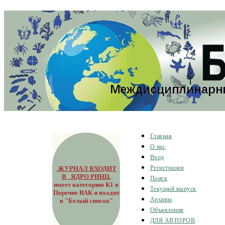
Главная
О нас
Вход
ЖУРНАЛ ВХОДИТ
Регистрация
В ЯДРО РИНЦ
,
Поиск
имеет категорию К1 в
Текущий выпуск
Перечне ВАК и входит
Архивы
в "Белый список"
Объявления
ДЛЯ АВТОРОВ