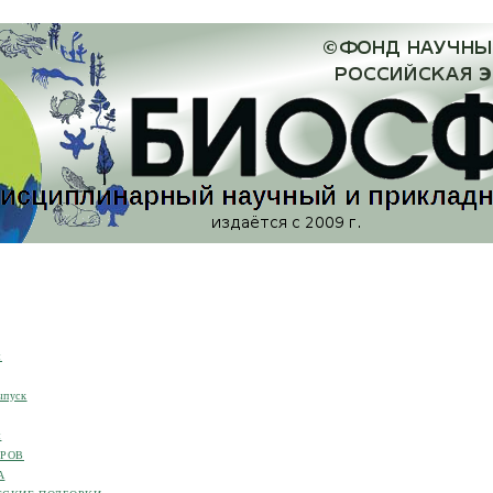
я
ыпуск
я
ОРОВ
А