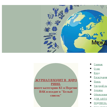
Главная
О нас
Вход
Регистраци
ЖУРНАЛ ВХОДИТ В ЯДРО
Поиск
РИНЦ
,
Текущий в
имеет категорию К1 в Перечне
Архивы
ВАК и входит в "Белый
Объявлени
список"
ДЛЯ АВТ
ПОДПИСК