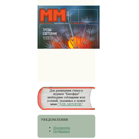
Для размещения статьи в
журнале "Биосфера"
необходимо соблюдение всех
условий, указанных в пункте
меню
"ДЛЯ АВТОРОВ"
УВЕДОМЛЕНИЯ
Просмотреть
Подписаться