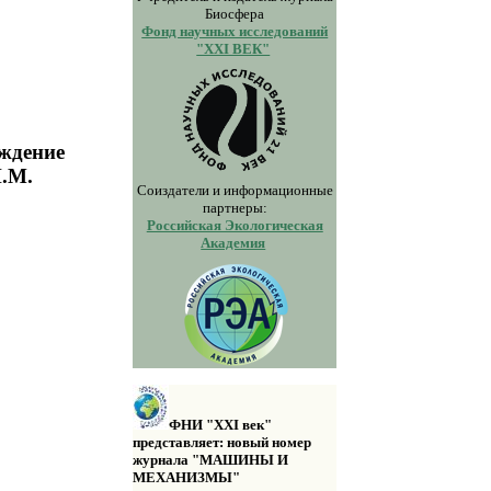
Биосфера
Фонд научных исследований
"XXI ВЕК"
еждение
И.М.
Соиздатели и информационные
партнеры:
Российская Экологическая
Академия
ФНИ "XXI век"
представляет: новый номер
журнала "МАШИНЫ И
МЕХАНИЗМЫ"