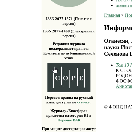
ТЕМАТИЧ
Политика к
Главная
>
По
ISSN 2077-1371 (Печатная
версия)
Информа
ISSN 2077-1460 (Электронная
версия)
Оганесян, 
Редакция журнала
науки Инс
поддерживает правила
Сеченова 
Комитета по публикационной
этике
Том 13 
К СТО
РОДОН
ФОСФО
Аннота
Перевод правил на русский
язык доступен по
ссылке
.
© ФОНД НА
Журналу«Биосфера»
присвоена категория К1 в
Перечне ВАК
При защите диссертации могут