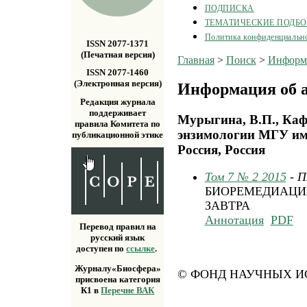
ПОДПИСКА
ТЕМАТИЧЕСКИЕ ПОДБ
Политика конфиденциальн
ISSN 2077-1371
(Печатная версия)
Главная
>
Поиск
>
Информа
ISSN 2077-1460
(Электронная версия)
Информация об а
Редакция журнала
поддерживает
Мурыгина, В.П., Каф
правила Комитета по
энзимологии МГУ им
публикационной этике
Россия, Россия
Том 7 № 2 2015
- 
БИОРЕМЕДИАЦИЯ
ЗАВТРА
Аннотация
PDF
Перевод правил на
русский язык
доступен по
ссылке
.
Журналу«Биосфера»
© ФОНД НАУЧНЫХ ИС
присвоена категория
К1 в
Перечне ВАК