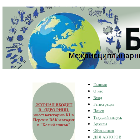
Главная
О нас
Вход
ЖУРНАЛ ВХОДИТ
Регистрация
В ЯДРО РИНЦ
,
Поиск
имеет категорию К1 в
Текущий выпуск
Перечне ВАК и входит
Архивы
в "Белый список"
Объявления
ДЛЯ АВТОРОВ