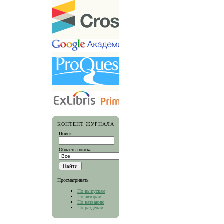
КОНТЕНТ ЖУРНАЛА
Поиск
Область поиска
Просматривать
По выпускам
По авторам
По названию
По разделам