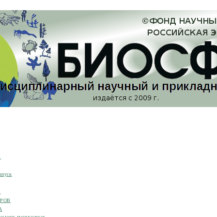
я
ыпуск
я
ОРОВ
А