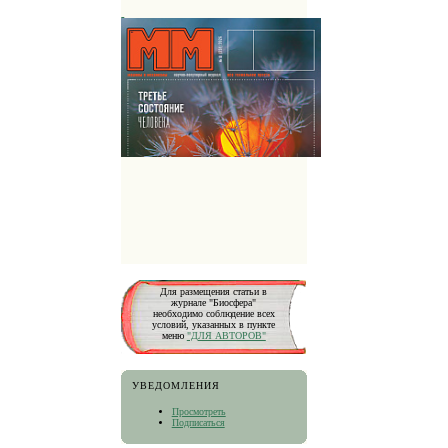
Для размещения статьи в
журнале "Биосфера"
необходимо соблюдение всех
условий, указанных в пункте
меню
"ДЛЯ АВТОРОВ"
УВЕДОМЛЕНИЯ
Просмотреть
Подписаться