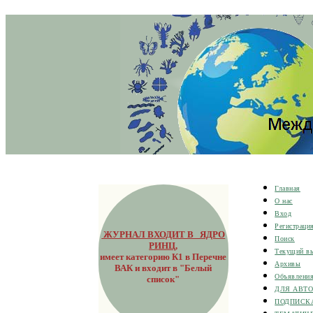
Главная
О нас
Вход
Регистраци
ЖУРНАЛ ВХОДИТ В ЯДРО
Поиск
РИНЦ
,
Текущий в
имеет категорию К1 в Перечне
Архивы
ВАК и входит в "Белый
Объявлени
список"
ДЛЯ АВТ
ПОДПИСК