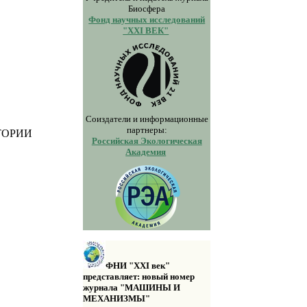
Биосфера
Фонд научных исследований
"XXI ВЕК"
Соиздатели и информационные
партнеры:
ТОРИИ
Российская Экологическая
Академия
ФНИ "XXI век"
представляет: новый номер
журнала "МАШИНЫ И
МЕХАНИЗМЫ"