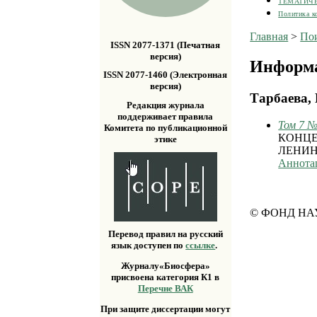
ТЕМАТИЧ
Политика к
Главная
>
По
ISSN 2077-1371 (Печатная
версия)
Информа
ISSN 2077-1460 (Электронная
версия)
Тарбаева, 
Редакция журнала
поддерживает правила
Том 7 №
Комитета по публикационной
КОНЦЕ
этике
ЛЕНИН
Аннота
© ФОНД НА
Перевод правил на русский
язык доступен по
ссылке
.
Журналу«Биосфера»
присвоена категория К1 в
Перечне ВАК
При защите диссертации могут