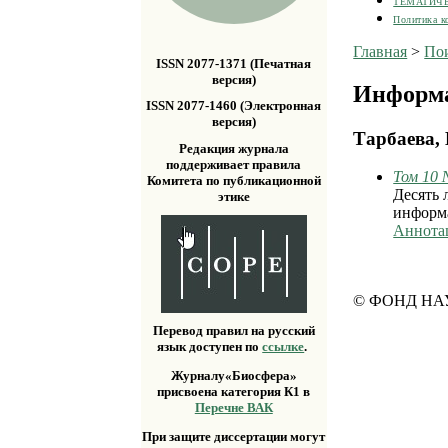
ТЕМАТИЧ
Политика к
Главная
>
По
ISSN 2077-1371 (Печатная
версия)
Информа
ISSN 2077-1460 (Электронная
версия)
Тарбаева,
Редакция журнала
поддерживает правила
Том 10 
Комитета по публикационной
Десять 
этике
информ
Аннота
© ФОНД НА
Перевод правил на русский
язык доступен по
ссылке
.
Журналу«Биосфера»
присвоена категория К1 в
Перечне ВАК
При защите диссертации могут