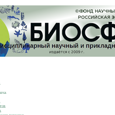
я
ыпуск
я
ОРОВ
А