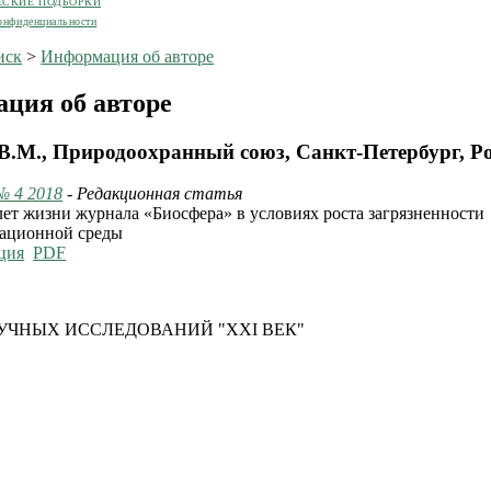
ЕСКИЕ ПОДБОРКИ
онфиденциальности
иск
>
Информация об авторе
ция об авторе
 В.М., Природоохранный союз, Санкт-Петербург, Р
№ 4 2018
- Редакционная статья
лет жизни журнала «Биосфера» в условиях роста загрязненности
ационной среды
ция
PDF
УЧНЫХ ИССЛЕДОВАНИЙ "XXI ВЕК"