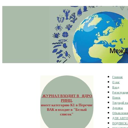
Главная
О нас
Вход
Регистраци
ЖУРНАЛ ВХОДИТ В ЯДРО
Поиск
РИНЦ
,
Текущий в
имеет категорию К1 в Перечне
Архивы
ВАК и входит в "Белый
Объявлени
список"
ДЛЯ АВТ
ПОДПИСК