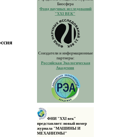
Биосфера
Фонд научных исследований
"XXI ВЕК"
оссия
Соиздатели и информационные
партнеры:
Российская Экологическая
Академия
ФНИ "XXI век"
представляет: новый номер
журнала "МАШИНЫ И
МЕХАНИЗМЫ"