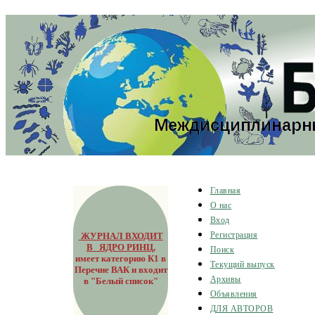
Главная
О нас
Вход
ЖУРНАЛ ВХОДИТ
Регистрация
В ЯДРО РИНЦ
,
Поиск
имеет категорию К1 в
Текущий выпуск
Перечне ВАК и входит
Архивы
в "Белый список"
Объявления
ДЛЯ АВТОРОВ