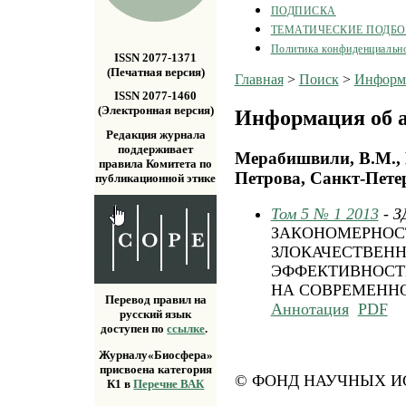
ПОДПИСКА
ТЕМАТИЧЕСКИЕ ПОДБ
Политика конфиденциальн
ISSN 2077-1371
(Печатная версия)
Главная
>
Поиск
>
Информа
ISSN 2077-1460
(Электронная версия)
Информация об а
Редакция журнала
поддерживает
Мерабишвили, В.М.,
правила Комитета по
Петрова, Санкт-Петер
публикационной этике
Том 5 № 1 2013
- 
ЗАКОНОМЕРНОС
ЗЛОКАЧЕСТВЕНН
ЭФФЕКТИВНОСТ
НА СОВРЕМЕНН
Перевод правил на
Аннотация
PDF
русский язык
доступен по
ссылке
.
Журналу«Биосфера»
присвоена категория
© ФОНД НАУЧНЫХ ИС
К1 в
Перечне ВАК