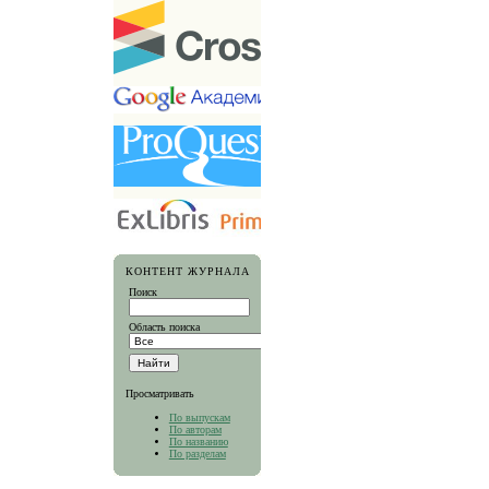
КОНТЕНТ ЖУРНАЛА
Поиск
Область поиска
Просматривать
По выпускам
По авторам
По названию
По разделам