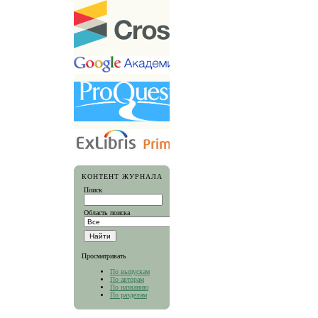
КОНТЕНТ ЖУРНАЛА
Поиск
Область поиска
Просматривать
По выпускам
По авторам
По названию
По разделам