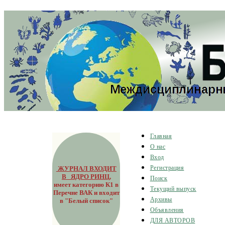
Главная
О нас
Вход
ЖУРНАЛ ВХОДИТ
Регистрация
В ЯДРО РИНЦ
,
Поиск
имеет категорию К1 в
Текущий выпуск
Перечне ВАК и входит
Архивы
в "Белый список"
Объявления
ДЛЯ АВТОРОВ