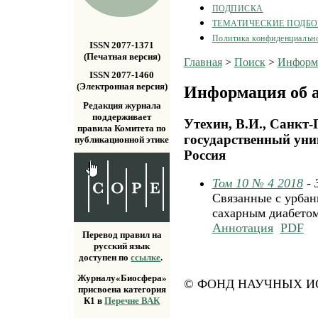
ПОДПИСКА
ТЕМАТИЧЕСКИЕ ПОДБ
Политика конфиденциальн
ISSN 2077-1371
(Печатная версия)
Главная
>
Поиск
>
Информа
ISSN 2077-1460
(Электронная версия)
Информация об а
Редакция журнала
поддерживает
Утехин, В.И., Санкт
правила Комитета по
государственный унив
публикационной этике
Россия
Том 10 № 4 2018
-
Связанные с урбан
сахарным диабетом
Аннотация
PDF
Перевод правил на
русский язык
доступен по
ссылке
.
Журналу«Биосфера»
© ФОНД НАУЧНЫХ ИС
присвоена категория
К1 в
Перечне ВАК