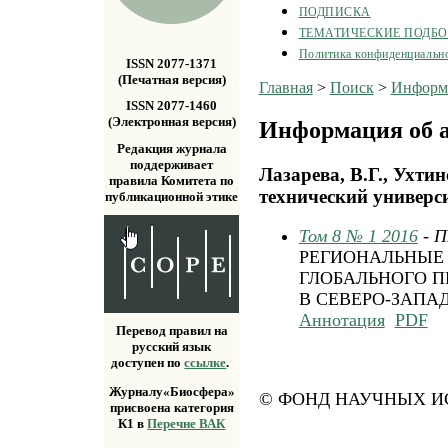
ПОДПИСКА
ТЕМАТИЧЕСКИЕ ПОДБ
Политика конфиденциальн
ISSN 2077-1371
(Печатная версия)
Главная
>
Поиск
>
Информа
ISSN 2077-1460
(Электронная версия)
Информация об а
Редакция журнала
поддерживает
Лазарева, В.Г., Ухти
правила Комитета по
технический университ
публикационной этике
Том 8 № 1 2016
- 
РЕГИОНАЛЬНЫЕ
ГЛОБАЛЬНОГО 
В СЕВЕРО-ЗАПА
Аннотация
PDF
Перевод правил на
русский язык
доступен по
ссылке
.
Журналу«Биосфера»
© ФОНД НАУЧНЫХ ИС
присвоена категория
К1 в
Перечне ВАК