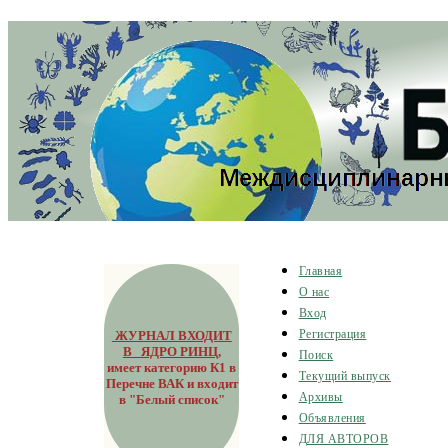
Главная
О нас
Вход
ЖУРНАЛ ВХОДИТ
Регистрация
В ЯДРО РИНЦ
,
Поиск
имеет категорию К1 в
Текущий выпуск
Перечне ВАК и входит
Архивы
в "Белый список"
Объявления
ДЛЯ АВТОРОВ