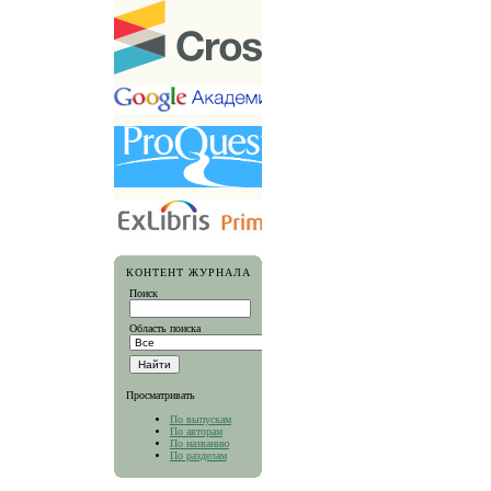
КОНТЕНТ ЖУРНАЛА
Поиск
Область поиска
Просматривать
По выпускам
По авторам
По названию
По разделам