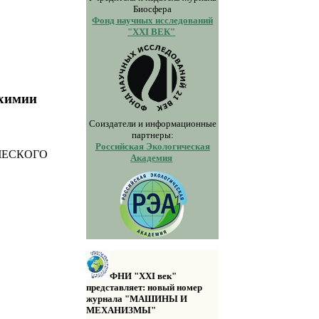
Биосфера
Фонд научных исследований
"XXI ВЕК"
охимии
Соиздатели и информационные
партнеры:
Российская Экологическая
ЧЕСКОГО
Академия
ФНИ "XXI век"
представляет: новый номер
журнала "МАШИНЫ И
МЕХАНИЗМЫ"