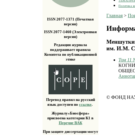
ТЕМАТИЧ
Политика к
Главная
>
По
ISSN 2077-1371 (Печатная
версия)
Информа
ISSN 2077-1460 (Электронная
версия)
Меншуткин
Редакция журнала
им. И.М. 
поддерживает правила
Комитета по публикационной
этике
Том 11 
КОГНИ
ОБЩЕ
Аннота
© ФОНД НА
Перевод правил на русский
язык доступен по
ссылке
.
Журналу«Биосфера»
присвоена категория К1 в
Перечне ВАК
При защите диссертации могут