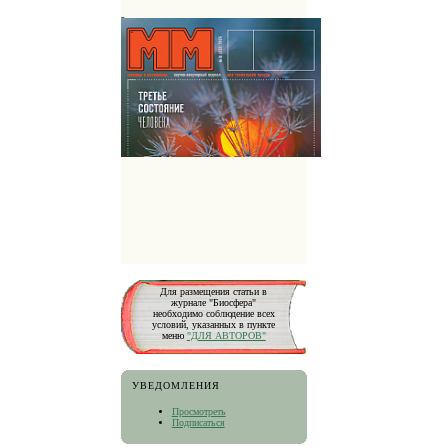
Для размещения статьи в
журнале "Биосфера"
необходимо соблюдение всех
условий, указанных в пункте
меню
"ДЛЯ АВТОРОВ"
УВЕДОМЛЕНИЯ
Просмотреть
Подписаться