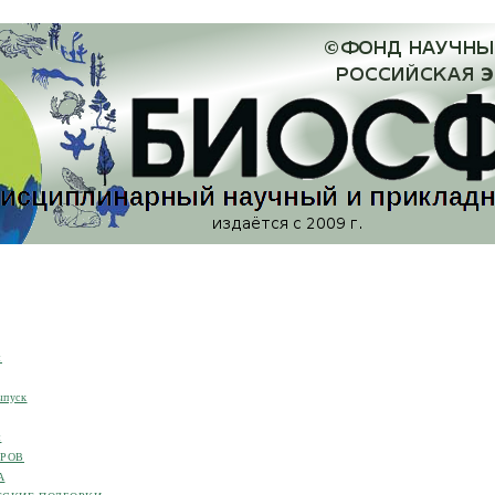
я
ыпуск
я
ОРОВ
А