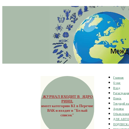
Главная
О нас
Вход
Регистраци
ЖУРНАЛ ВХОДИТ В ЯДРО
Поиск
РИНЦ
,
Текущий в
имеет категорию К1 в Перечне
Архивы
ВАК и входит в "Белый
Объявлени
список"
ДЛЯ АВТ
ПОДПИСК