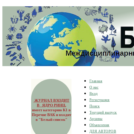
Главная
О нас
Вход
ЖУРНАЛ ВХОДИТ
Регистрация
В ЯДРО РИНЦ
,
Поиск
имеет категорию К1 в
Текущий выпуск
Перечне ВАК и входит
Архивы
в "Белый список"
Объявления
ДЛЯ АВТОРОВ