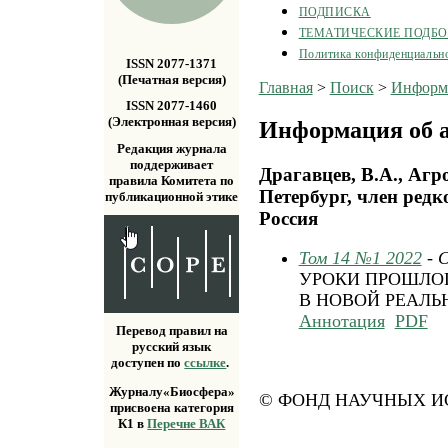
ПОДПИСКА
ТЕМАТИЧЕСКИЕ ПОДБ
Политика конфиденциальн
ISSN 2077-1371
(Печатная версия)
Главная
>
Поиск
>
Информа
ISSN 2077-1460
(Электронная версия)
Информация об а
Редакция журнала
поддерживает
Драгавцев, В.А., Агр
правила Комитета по
Петербург, член редк
публикационной этике
Россия
Том 14 №1 2022
- 
УРОКИ ПРОШЛО
В НОВОЙ РЕАЛЬ
Аннотация
PDF
Перевод правил на
русский язык
доступен по
ссылке
.
Журналу«Биосфера»
© ФОНД НАУЧНЫХ ИС
присвоена категория
К1 в
Перечне ВАК