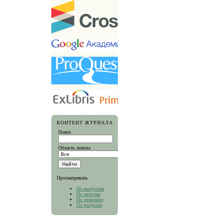
КОНТЕНТ ЖУРНАЛА
Поиск
Область поиска
Просматривать
По выпускам
По авторам
По названию
По разделам