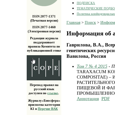
ПОДПИСКА
ТЕМАТИЧЕСКИЕ ПОДБ
Политика конфиденциальн
ISSN 2077-1371
(Печатная версия)
Главная
>
Поиск
>
Информа
ISSN 2077-1460
(Электронная версия)
Информация об а
Редакция журнала
поддерживает
Гаврилова, В.А., Все
правила Комитета по
генетических ресурсо
публикационной этике
Вавилова, Россия
Том 7 № 4 2015
- 
TARAXACUM KOK
COMPOSITAE) –
РАСТИТЕЛЬНОГО
Перевод правил на
ПИЩЕВОЙ И ФА
русский язык
ПРОМЫШЛЕННО
доступен по
ссылке
.
Аннотация
PDF
Журналу«Биосфера»
присвоена категория
К1 в
Перечне ВАК