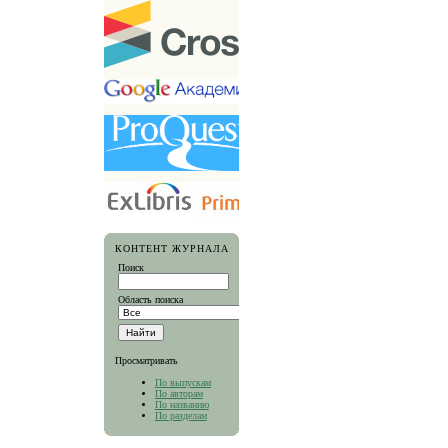
КОНТЕНТ ЖУРНАЛА
Поиск
Область поиска
Просматривать
По выпускам
По авторам
По названию
По разделам