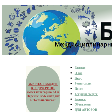
Главная
О нас
Вход
ЖУРНАЛ ВХОДИТ
Регистрация
В ЯДРО РИНЦ
,
Поиск
имеет категорию К1 в
Текущий выпуск
Перечне ВАК и входит
Архивы
в "Белый список"
Объявления
ДЛЯ АВТОРОВ