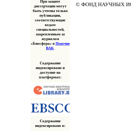
При защите
© ФОНД НАУЧНЫХ ИС
диссертации могут
быть учтены только
публикации,
соответствующие
кодам
специальностей,
закрепленным за
журналом
«Биосфера» в
Перечне
ВАК
.
Содержание
индексировано и
доступно на
платформах:
Содержание
индексировано в: