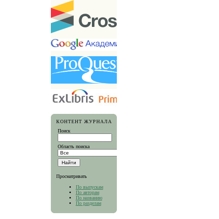
КОНТЕНТ ЖУРНАЛА
Поиск
Область поиска
Просматривать
По выпускам
По авторам
По названию
По разделам