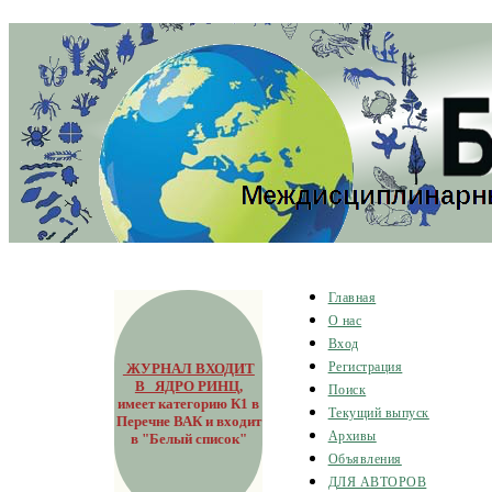
Главная
О нас
Вход
ЖУРНАЛ ВХОДИТ
Регистрация
В ЯДРО РИНЦ
,
Поиск
имеет категорию К1 в
Текущий выпуск
Перечне ВАК и входит
Архивы
в "Белый список"
Объявления
ДЛЯ АВТОРОВ