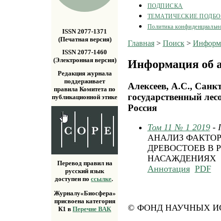
ПОДПИСКА
ТЕМАТИЧЕСКИЕ ПОДБ
Политика конфиденциальн
ISSN 2077-1371
(Печатная версия)
Главная
>
Поиск
>
Информа
ISSN 2077-1460
(Электронная версия)
Информация об а
Редакция журнала
поддерживает
Алексеев, А.С., Санк
правила Комитета по
государственный лесо
публикационной этике
Россия
Том 11 № 1 2019
- 
АНАЛИЗ ФАКТО
ДРЕВОСТОЕВ В
НАСАЖДЕНИЯХ
Перевод правил на
Аннотация
PDF
русский язык
доступен по
ссылке
.
Журналу«Биосфера»
присвоена категория
© ФОНД НАУЧНЫХ ИС
К1 в
Перечне ВАК