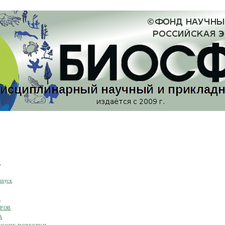
я
ыпуск
я
ОРОВ
А