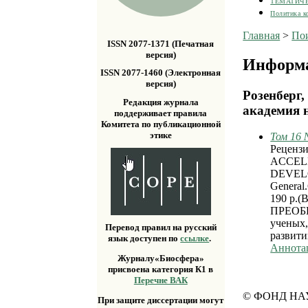
ТЕМАТИЧ
Политика к
Главная
>
По
ISSN 2077-1371 (Печатная
версия)
Информа
ISSN 2077-1460 (Электронная
версия)
Розенберг,
Редакция журнала
академия н
поддерживает правила
Комитета по публикационной
этике
Том 16 
Реценз
ACCEL
DEVELOP
General.
190 p
ПРЕОБ
ученых,
Перевод правил на русский
развити
язык доступен по
ссылке
.
Аннота
Журналу«Биосфера»
присвоена категория К1 в
Перечне ВАК
© ФОНД НА
При защите диссертации могут