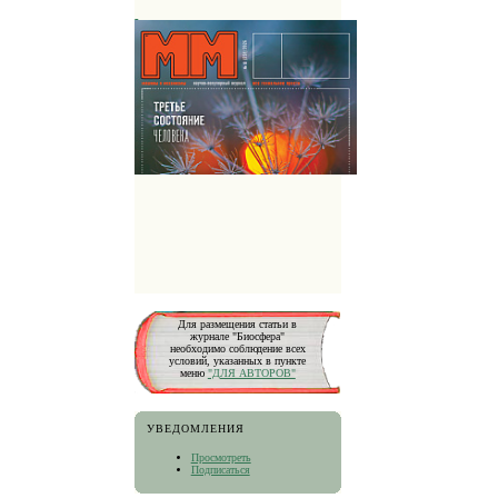
Для размещения статьи в
журнале "Биосфера"
необходимо соблюдение всех
условий, указанных в пункте
меню
"ДЛЯ АВТОРОВ"
УВЕДОМЛЕНИЯ
Просмотреть
Подписаться