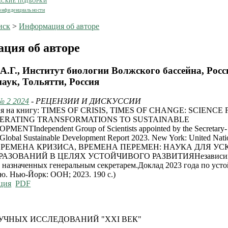
ЕСКИЕ ПОДБОРКИ
онфиденциальности
иск
>
Информация об авторе
ция об авторе
 А.Г., Институт биологии Волжского бассейна, Рос
аук, Тольятти, Россия
№ 2 2024
- РЕЦЕНЗИИ И ДИСКУССИИ
ия на книгу: TIMES OF CRISIS, TIMES OF CHANGE: SCIENCE
ERATING TRANSFORMATIONS TO SUSTAINABLE
MENTIndependent Group of Scientists appointed by the Secretary-
Global Sustainable Development Report 2023. New York: United Nati
.(ВРЕМЕНА КРИЗИСА, ВРЕМЕНА ПЕРЕМЕН: НАУКА ДЛЯ У
РАЗОВАНИЙ В ЦЕЛЯХ УСТОЙЧИВОГО РАЗВИТИЯНезависима
 назначенных генеральным секретарем.Доклад 2023 года по уст
ю. Нью-Йорк: ООН; 2023. 190 с.)
ция
PDF
УЧНЫХ ИССЛЕДОВАНИЙ "XXI ВЕК"