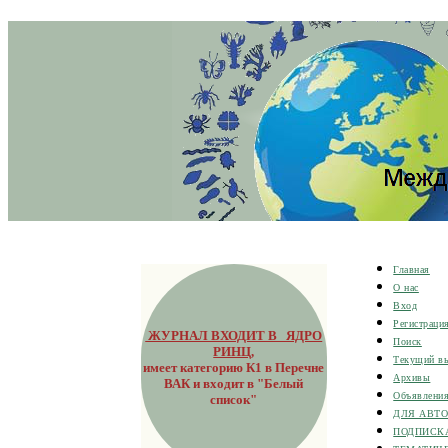
Главная
О нас
Вход
Регистраци
ЖУРНАЛ ВХОДИТ В ЯДРО
Поиск
РИНЦ
,
Текущий в
имеет категорию К1 в Перечне
Архивы
ВАК и входит в "Белый
Объявлени
список"
ДЛЯ АВТ
ПОДПИСК