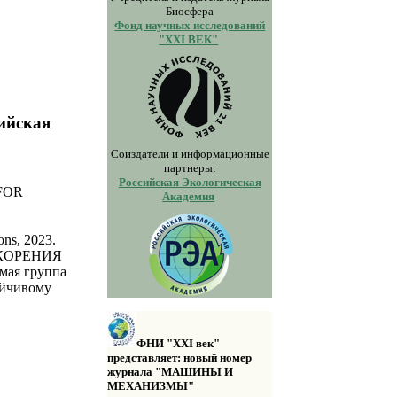
Биосфера
Фонд научных исследований
"XXI ВЕК"
сийская
Соиздатели и информационные
партнеры:
Российская Экологическая
 FOR
Академия
ons, 2023.
СКОРЕНИЯ
я группа
ойчивому
ФНИ "XXI век"
представляет: новый номер
журнала "МАШИНЫ И
МЕХАНИЗМЫ"