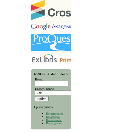
КОНТЕНТ ЖУРНАЛА
Поиск
Область поиска
Просматривать
По выпускам
По авторам
По названию
По разделам