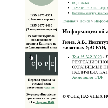
ПОДПИСКА
ТЕМАТИЧЕСКИЕ ПОДБ
Политика конфиденциальн
ISSN 2077-1371
(Печатная версия)
Главная
>
Поиск
>
Информа
ISSN 2077-1460
(Электронная версия)
Информация об а
Редакция журнала
поддерживает
Гилев, А.В., Институ
правила Комитета по
животных УрО РАН, г
публикационной этике
Том 15 №2 2023
- 
РЕКРЕАЦИОННОЕ
ОХРАНЯЕМЫЕ П
РАЗЛИЧНЫХ КАТ
Аннотация
PDF
Перевод правил на
русский язык
доступен по
ссылке
.
Журналу«Биосфера»
© ФОНД НАУЧНЫХ ИС
присвоена категория
К1 в
Перечне ВАК