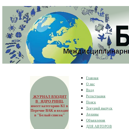
Главная
О нас
Вход
ЖУРНАЛ ВХОДИТ
Регистрация
В ЯДРО РИНЦ
,
Поиск
имеет категорию К1 в
Текущий выпуск
Перечне ВАК и входит
Архивы
в "Белый список"
Объявления
ДЛЯ АВТОРОВ