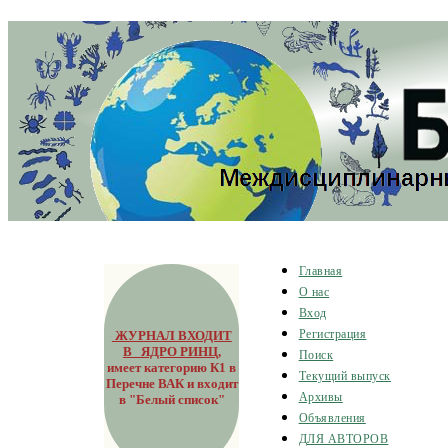
Главная
О нас
Вход
ЖУРНАЛ ВХОДИТ
Регистрация
В ЯДРО РИНЦ
,
Поиск
имеет категорию К1 в
Текущий выпуск
Перечне ВАК и входит
Архивы
в "Белый список"
Объявления
ДЛЯ АВТОРОВ