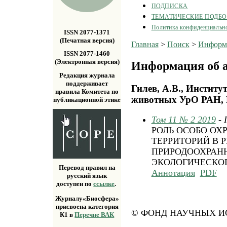
ПОДПИСКА
ТЕМАТИЧЕСКИЕ ПОДБ
Политика конфиденциальн
ISSN 2077-1371
(Печатная версия)
Главная
>
Поиск
>
Информа
ISSN 2077-1460
(Электронная версия)
Информация об а
Редакция журнала
поддерживает
Гилев, А.В., Институ
правила Комитета по
животных УрО РАН, Е
публикационной этике
Том 11 № 2 2019
- 
РОЛЬ ОСОБО О
ТЕРРИТОРИЙ В 
ПРИРОДООХРАНН
ЭКОЛОГИЧЕСКО
Перевод правил на
Аннотация
PDF
русский язык
доступен по
ссылке
.
Журналу«Биосфера»
присвоена категория
© ФОНД НАУЧНЫХ ИС
К1 в
Перечне ВАК