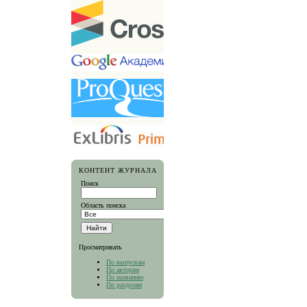
КОНТЕНТ ЖУРНАЛА
Поиск
Область поиска
Просматривать
По выпускам
По авторам
По названию
По разделам