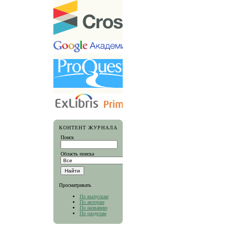
КОНТЕНТ ЖУРНАЛА
Поиск
Область поиска
Просматривать
По выпускам
По авторам
По названию
По разделам