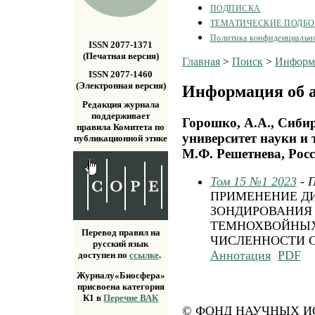
ПОДПИСКА
ТЕМАТИЧЕСКИЕ ПОДБ
Политика конфиденциальн
ISSN 2077-1371
(Печатная версия)
Главная
>
Поиск
>
Информа
ISSN 2077-1460
(Электронная версия)
Информация об а
Редакция журнала
поддерживает
Горошко, А.А., Сиби
правила Комитета по
университет науки и
публикационной этике
М.Ф. Решетнева, Рос
Том 15 №1 2023
- 
ПРИМЕНЕНИЕ Д
ЗОНДИРОВАНИЯ
ТЕМНОХВОЙНЫХ
Перевод правил на
ЧИСЛЕННОСТИ 
русский язык
Аннотация
PDF
доступен по
ссылке
.
Журналу«Биосфера»
присвоена категория
К1 в
Перечне ВАК
© ФОНД НАУЧНЫХ ИС