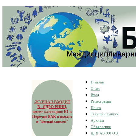
Главная
О нас
Вход
ЖУРНАЛ ВХОДИТ
Регистрация
В ЯДРО РИНЦ
,
Поиск
имеет категорию К1 в
Текущий выпуск
Перечне ВАК и входит
Архивы
в "Белый список"
Объявления
ДЛЯ АВТОРОВ