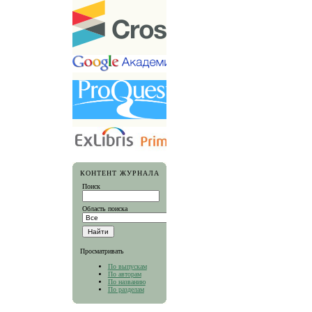
КОНТЕНТ ЖУРНАЛА
Поиск
Область поиска
Просматривать
По выпускам
По авторам
По названию
По разделам