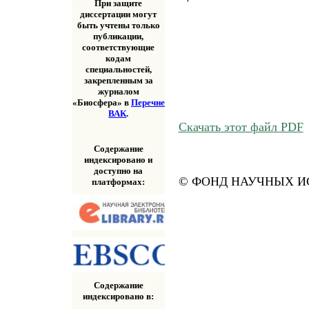
При защите
диссертации могут
быть учтены только
публикации,
соответствующие
кодам
специальностей,
закрепленным за
журналом
«Биосфера» в
Перечне
ВАК
.
Скачать этот файл PDF
Содержание
индексировано и
доступно на
© ФОНД НАУЧНЫХ ИС
платформах:
Содержание
индексировано в: