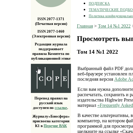
ПОДПИСКА
ТЕМАТИЧЕСКИЕ ПОДБ
Политика конфиденциальн
ISSN 2077-1371
(Печатная версия)
Главная
>
Том 14 №1 2022
ISSN 2077-1460
(Электронная версия)
Просмотреть вы
Редакция журнала
поддерживает
Том 14 №1 2022
правила Комитета по
публикационной этике
Выбранный файл PDF долже
веб-браузере установлен п
последняя версия
Adobe Ac
Если вам нужна дополните
распечатать, сохранить и 
Перевод правил на
издательства Highwire Pre
русский язык
материал
«Frequently Asked
доступен по
ссылке
.
В качестве альтернативы, 
Журналу«Биосфера»
компьютер, на котором фа
присвоена категория
К1 в
Перечне ВАК
программой для просмотра
щелкните на ссылке «Скач