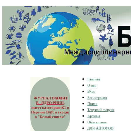
Главная
О нас
Вход
ЖУРНАЛ ВХОДИТ
Регистрация
В ЯДРО РИНЦ
,
Поиск
имеет категорию К1 в
Текущий выпуск
Перечне ВАК и входит
Архивы
в "Белый список"
Объявления
ДЛЯ АВТОРОВ