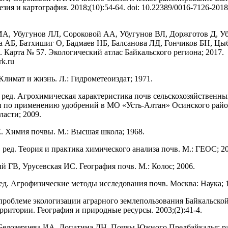
езия и картография. 2018;(10):54-64. doi: 10.22389/0016-7126-2018
ИА, Убугунов ЛЛ, Сороковой АА, Убугунов ВЛ, Доржготов Д, У
 АБ, Батхишиг О, Бадмаев НБ, Балсанова ЛД, Гончиков БН, Ц
 Карта № 57. Экологический атлас Байкальского региона; 2017.
irk.ru
Климат и жизнь. Л.: Гидрометеоиздат; 1971.
ред. Агрохимическая характеристика почв сельскохозяйственны
 по применению удобрений в МО «Усть-Алтан» Осинского рай
ласти; 2009.
. Химия почвы. М.: Высшая школа; 1968.
 ред. Теория и практика химического анализа почв. М.: ГЕОС; 2
й ГВ, Урусевская ИС. География почв. М.: Колос; 2006.
ед. Агрофизические методы исследования почв. Москва: Наука; 
проблеме экологизации аграрного землепользования Байкальско
рритории. География и природные ресурсы. 2003;(2):41-4.
Белозерцева ИА, Лопатина ДН. Почвы Южного Предбайкалья: р