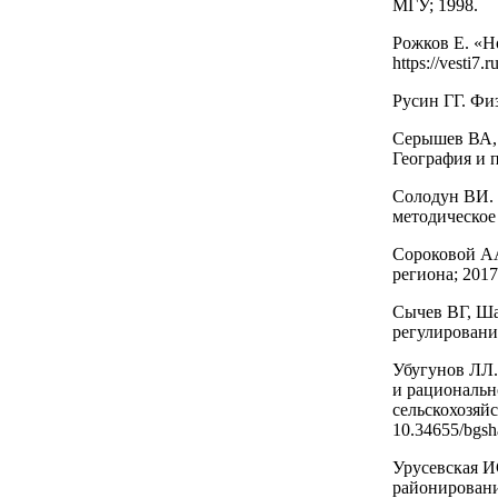
МГУ; 1998.
Рожков Е. «Н
https://vesti7
Русин ГГ. Фи
Серышев ВА, 
География и п
Солодун ВИ. 
методическое
Сороковой АА
региона; 2017. 
Сычев ВГ, Ша
регулирования
Убугунов ЛЛ.
и рациональн
сельскохозяйс
10.34655/bgsh
Урусевская И
районировани