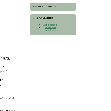
РАЗМЕР ШРИФТА
ИНФОРМАЦИЯ
Для читателей
Для авторов
Для библиотек
 1970.
RL:
_2004
.:
.
дия почв
кальского