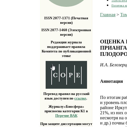
ТЕМАТИЧ
Политика к
Главная
>
Том
ISSN 2077-1371 (Печатная
версия)
ISSN 2077-1460 (Электронная
версия)
ОЦЕНКА 
Редакция журнала
поддерживает правила
ПРИАНГА
Комитета по публикационной
ПЛОДОРО
этике
И.А. Белозерц
Аннотация
Перевод правил на русский
По итогам ра
язык доступен по
ссылке
.
и уровень пл
Журналу«Биосфера»
районе Иркут
присвоена категория К1 в
21%, из них о
Перечне ВАК
несмотря на 
и др.) почвы
При защите диссертации могут