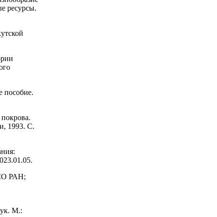
е ресурсы.
кутской
ории
ого
е пособие.
покрова.
, 1993. С.
ания:
023.01.05.
СО РАН;
и
ук. М.: