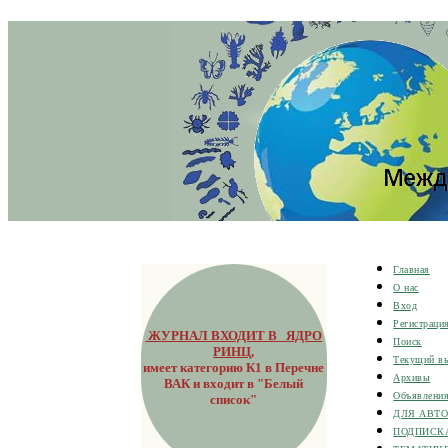
Главная
О нас
Вход
Регистраци
ЖУРНАЛ ВХОДИТ В ЯДРО
Поиск
РИНЦ
,
Текущий в
имеет категорию К1 в Перечне
Архивы
ВАК и входит в "Белый
Объявлени
список"
ДЛЯ АВТ
ПОДПИСК