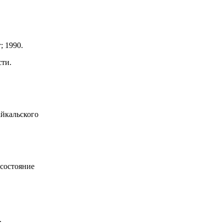
; 1990.
ти.
айкальского
 состояние
.