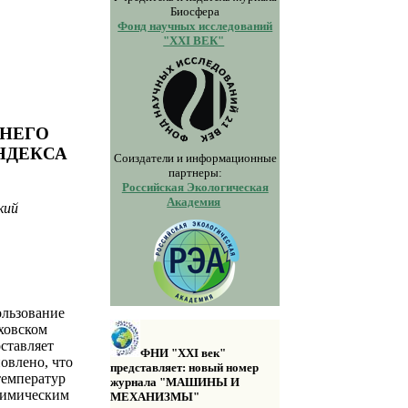
Биосфера
Фонд научных исследований
"XXI ВЕК"
ХНЕГО
НДЕКСА
Соиздатели и информационные
партнеры:
Российская Экологическая
Академия
кий
ользование
мховском
ставляет
ФНИ "XXI век"
новлено, что
представляет: новый номер
температур
журнала "МАШИНЫ И
химическим
МЕХАНИЗМЫ"