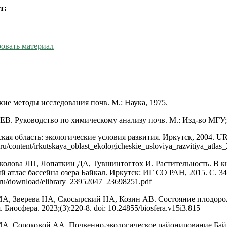
т:
овать материал
ие методы исследования почв. М.: Наука, 1975.
В. Руководство по химическому анализу почв. М.: Изд-во МГУ;
кая область: экологические условия развития. Иркутск, 2004. U
ia.ru/content/irkutskaya_oblast_ekologicheskie_usloviya_razvitiya_atlas
колова ЛП, Лопаткин ДА, Тувшинтогтох И. Растительность. В кн
й атлас бассейна озера Байкал. Иркутск: ИГ СО РАН, 2015. С. 34
ry.ru/download/elibrary_23952047_23698251.pdf
ИА, Зверева НА, Скосырский НА, Козин АВ. Состояние плодоро
 Биосфера. 2023;(3):220-8. doi: 10.24855/biosfera.v15i3.815
ИА, Сороковой АА. Почвенно-экологическое районирование Бай