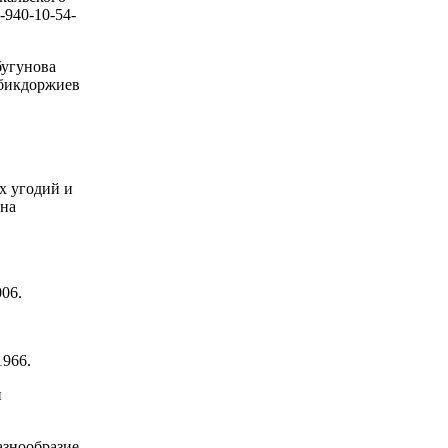
-940-10-54-
бугунова
ыбикдоржиев
х угодий и
она
006.
1966.
й
азнообразие