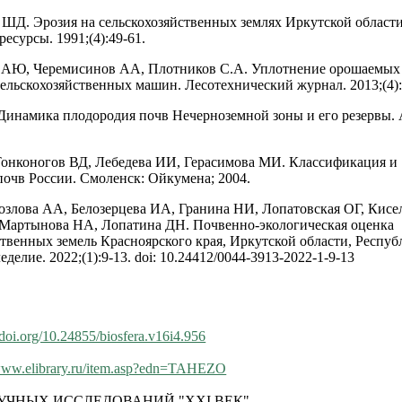
ШД. Эрозия на сельскохозяйственных землях Иркутской области
есурсы. 1991;(4):49-61.
 АЮ, Черемисинов АА, Плотников С.А. Уплотнение орошаемых 
сельскохозяйственных машин. Лесотехнический журнал. 2013;(4):
инамика плодородия почв Нечерноземной зоны и его резервы.
онконогов ВД, Лебедева ИИ, Герасимова МИ. Классификация и
почв России. Смоленск: Ойкумена; 2004.
злова АА, Белозерцева ИА, Гранина НИ, Лопатовская ОГ, Кисе
Мартынова НА, Лопатина ДН. Почвенно-экологическая оценка
ственных земель Красноярского края, Иркутской области, Респу
еделие. 2022;(1):9-13. doi: 10.24412/0044-3913-2022-1-9-13
.doi.org/10.24855/biosfera.v16i4.956
/www.elibrary.ru/item.asp?edn=TAHEZO
УЧНЫХ ИССЛЕДОВАНИЙ "XXI ВЕК"