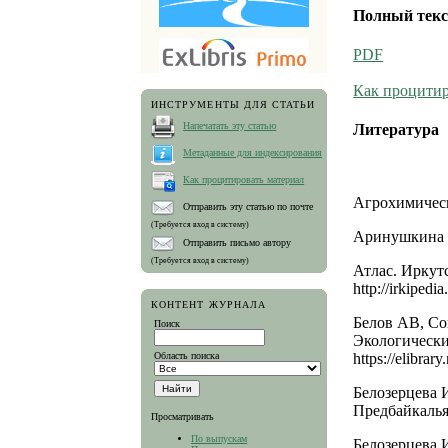
Полный текс
PDF
Как процитир
ИНСТРУМЕНТЫ ДЛЯ СТАТЬИ
Напечатать эту статью
Литература
Метаданные для индексирования
Как процитировать материал
Агрохимическ
Отправить эту статью по почте
(Требуется вход в систему)
Аринушкина Е
Отправить письмо автору
(Требуется вход в систему)
Атлас. Иркутс
http://irkiped
КОНТЕНТ ЖУРНАЛА
Белов АВ, Со
Поиск
Экологически
Область поиска
https://elibra
Белозерцева 
Предбайкалья.
Просматривать
По выпускам
Белозерцева 