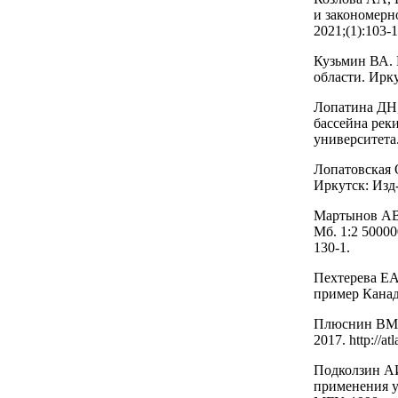
и закономерн
2021;(1):103-
Кузьмин ВА. 
области. Ирку
Лопатина ДН,
бассейна рек
университета.
Лопатовская 
Иркутск: Изд-
Мартынов АВ
Мб. 1:2 50000
130-1.
Пехтерева ЕА
пример Канады
Плюснин ВМ, 
2017. http://atl
Подколзин АИ
применения уд