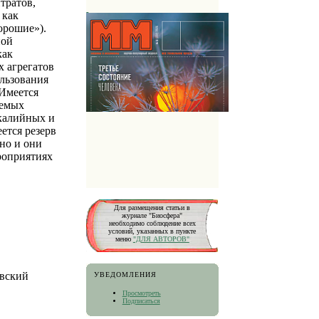
тратов,
 как
орошие»).
ной
как
 агрегатов
льзования
 Имеется
уемых
калийных и
ется резерв
но и они
роприятиях
Для размещения статьи в
журнале "Биосфера"
необходимо соблюдение всех
условий, указанных в пункте
меню
"ДЛЯ АВТОРОВ"
овский
УВЕДОМЛЕНИЯ
Просмотреть
Подписаться