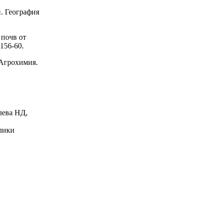
. География
почв от
156-60.
 Агрохимия.
лева НД,
блики