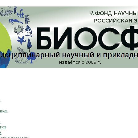
я
ыпуск
я
ОРОВ
А