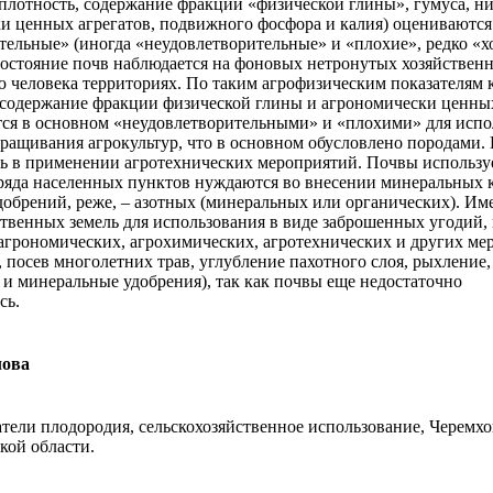
(плотность, содержание фракции «физической глины», гумуса, ни
и ценных агрегатов, подвижного фосфора и калия) оцениваются
тельные» (иногда «неудовлетворительные» и «плохие», редко «х
остояние почв наблюдается на фоновых нетронутых хозяйствен
ю человека территориях. По таким агрофизическим показателям 
 содержание фракции физической глины и агрономически ценных
ся в основном «неудовлетворительными» и «плохими» для испо
ыращивания агрокультур, что в основном обусловлено породами.
ь в применении агротехнических мероприятий. Почвы использ
ряда населенных пунктов нуждаются во внесении минеральных 
обрений, реже, – азотных (минеральных или органических). Име
ственных земель для использования в виде заброшенных угодий, 
агрономических, агрохимических, агротехнических и других ме
, посев многолетних трав, углубление пахотного слоя, рыхление,
 и минеральные удобрения), так как почвы еще недостаточно
сь.
лова
атели плодородия, сельскохозяйственное использование, Черемх
кой области.