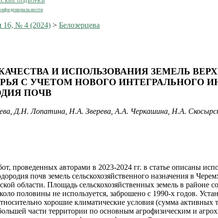
ЕСКИЕ ПОДБОРКИ
онфиденциальности
 16, № 4 (2024)
>
Белозерцева
КАЧЕСТВА И ИСПОЛЬЗОВАНИЯ ЗЕМЕЛЬ ВЕР
РЬЯ С УЧЕТОМ НОВОГО ИНТЕГРАЛЬНОГО И
ДИЯ ПОЧВ
ева, Д.Н. Лопатина, Н.А. Зверева, А.А. Черкашина, Н.А. Скосырс
бот, проведенных авторами в 2023-2024 гг. в статье описаны исп
одородия почв земель сельскохозяйственного назначения в Чере
ской области. Площадь сельскохозяйственных земель в районе со
коло половины не используется, заброшено с 1990-х годов. Уста
относительно хорошие климатические условия (сумма активных 
 большей части территории по основным агрофизическим и агро