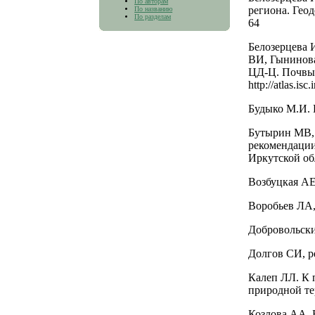
По авторам
региона. Геод
По названию
По разделам
64
Белозерцева 
ВИ, Гынинова
ЦД-Ц. Почвы.
http://atlas.isc.
Будыко М.И. 
Бутырин МВ, 
рекомендации
Иркутской об
Возбуцкая АЕ
Воробьев ЛА,
Добровольски
Долгов СИ, р
Калеп ЛЛ. К 
природной те
Козлова АА, 