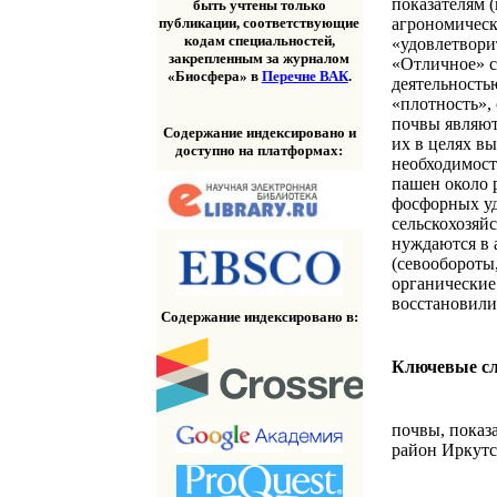
показателям 
быть учтены только
агрономическ
публикации, соответствующие
кодам специальностей,
«удовлетвори
закрепленным за журналом
«Отличное» с
«Биосфера» в
Перечне ВАК
.
деятельность
«плотность»,
почвы являют
Содержание индексировано и
их в целях в
доступно на платформах:
необходимост
пашен около 
фосфорных уд
сельскохозяй
нуждаются в 
(севообороты
органические
восстановили
Содержание индексировано в:
Ключевые с
почвы, показ
район Иркутс