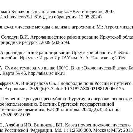
ожки Буша» опасны для здоровья. «Вести недели»; 2007.
.ru/archive/news?id=616 (дата обращения: 12.05.2024).
зико-химические методы анализа в агрохимии. М.: Агрохимиздат
Солодун В.И. Агроланшафтное районирование Иркутской облас
риродные ресурсы. 2009;(2):86-94.
Агроландшафтное районирование Иркутской области: Учебно-
 пособие. Иркутск: Изд-во Ир ГАУ им. А. А. Ежевского; 2016.
. Сумма температур выше 100°С. В кн.: Экологический атлас Б
Карта № 46. http://atlas.isc.irk.ru
фран СА, Виноградова СБ. Плодородие почв России и пути его
. Агрохимия. 2020;(6):3-3. doi: 10.31857/S0002188120060125.
 Почвенные ресурсы республики Бурятия, их агроэкологическое
ое использованию. Вестник Бурятской государственной
твенной академии им. В.Р. Филиппова. 2020;(2):35-46. doi:
a.2020.59.2.005
С, Алябина ИО, Винюкова ВП. Карта почвенно-экологического
я Российской Федерации. Мб. 1 : 1:2500.000. Москва: МГУ; 2013