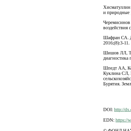
Хисматуллин 
и природные р
Черемисинов
воздействия 
Шафран СА. Д
2016;(8):3-11.
Шишов ЛЛ, Т
диагностика 
Шпедт АА, Ко
Куклина СЛ, 
сельскохозяй
Бурятия. Земл
DOI:
http://dx
EDN:
https:/
© ФОНД НА