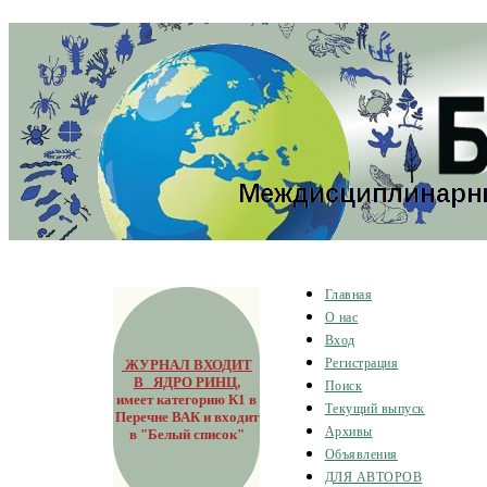
Главная
О нас
Вход
ЖУРНАЛ ВХОДИТ
Регистрация
В ЯДРО РИНЦ
,
Поиск
имеет категорию К1 в
Текущий выпуск
Перечне ВАК и входит
Архивы
в "Белый список"
Объявления
ДЛЯ АВТОРОВ