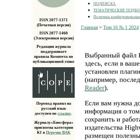
ПОДПИСКА
ТЕМАТИЧЕСКИЕ ПОДБ
Политика конфиденциальн
ISSN 2077-1371
(Печатная версия)
Главная
>
Том 16 № 1 2024
ISSN 2077-1460
(Электронная версия)
Редакция журнала
поддерживает
Выбранный файл P
правила Комитета по
публикационной этике
здесь, если в ваш
установлен плаги
(например, после
Reader
).
Если вам нужна д
Перевод правил на
русский язык
информация о том,
доступен по
ссылке
.
сохранить и работ
Журналу«Биосфера»
издательства Highw
присвоена категория
К1 в
Перечне ВАК
размещен полезн