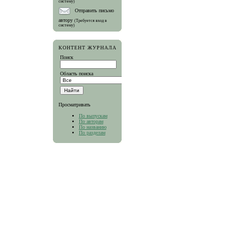
систему)
Отправить письмо
автору
(Требуется вход в
систему)
КОНТЕНТ ЖУРНАЛА
Поиск
Область поиска
Просматривать
По выпускам
По авторам
По названию
По разделам