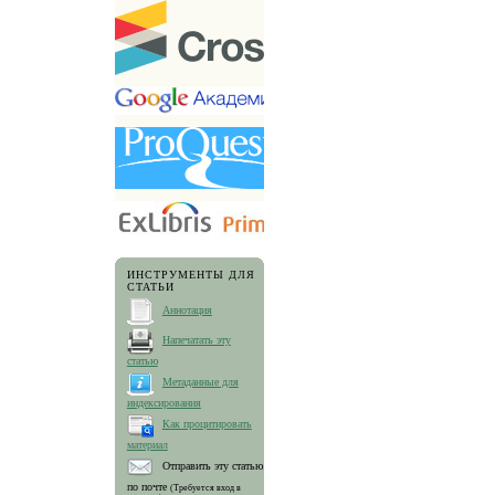
ИНСТРУМЕНТЫ ДЛЯ
СТАТЬИ
Аннотация
Напечатать эту
статью
Метаданные для
индексирования
Как процитировать
материал
Отправить эту статью
по почте
(Требуется вход в