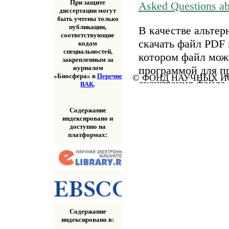
При защите
Asked Questions a
диссертации могут
быть учтены только
публикации,
В качестве альтер
соответствующие
скачать файл PDF 
кодам
специальностей,
котором файл мож
закрепленным за
программой для п
журналом
«Биосфера» в
Перечне
© ФОНД НАУЧНЫХ ИС
скачивания файла
ВАК
.
«Скачать» выше.
Содержание
индексировано и
доступно на
платформах:
Содержание
индексировано в: