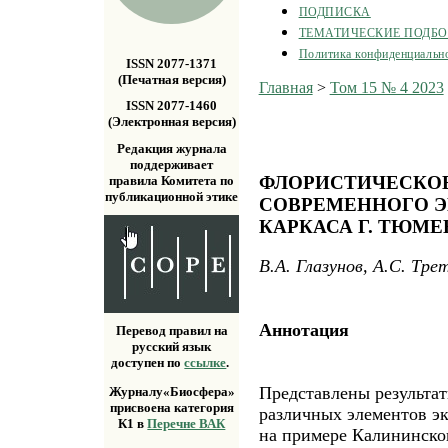
ПОДПИСКА
ТЕМАТИЧЕСКИЕ ПОДБ
Политика конфиденциальн
ISSN 2077-1371
(Печатная версия)
Главная
>
Том 15 № 4 2023
ISSN 2077-1460
(Электронная версия)
Редакция журнала
поддерживает
ФЛОРИСТИЧЕСКОЕ
правила Комитета по
публикационной этике
СОВРЕМЕННОГО 
КАРКАСА Г. ТЮМЕ
В.А. Глазунов, А.С. Тре
Аннотация
Перевод правил на
русский язык
доступен по
ссылке
.
Представлены результа
Журналу«Биосфера»
присвоена категория
различных элементов эк
К1 в
Перечне ВАК
на примере Калининског