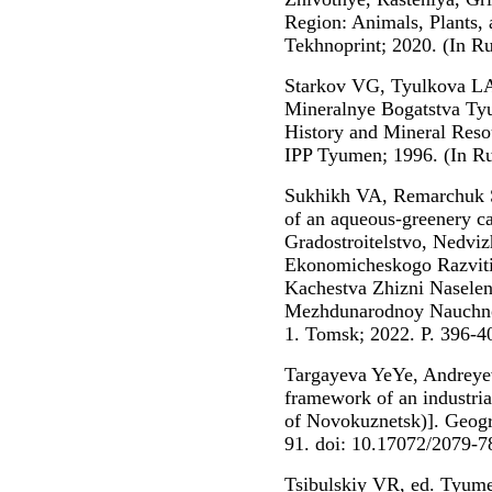
Region: Animals, Plants
Tekhnoprint; 2020. (In Ru
Starkov VG, Tyulkova LA.
Mineralnye Bogatstva Ty
History and Mineral Reso
IPP Tyumen; 1996. (In Ru
Sukhikh VA, Remarchuk S
of an aqueous-greenery car
Gradostroitelstvo, Nedvi
Ekonomicheskogo Razvitiy
Kachestva Zhizni Naselen
Mezhdunarodnoy Nauchno-
1. Tomsk; 2022. P. 396-40
Targayeva YeYe, Andreyev
framework of an industrial
of Novokuznetsk)]. Geogr
91. doi: 10.17072/2079-7
Tsibulskiy VR, ed. Tyum