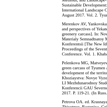
Methods, and Landscape-
Sustainable Development:
International Landscape 
August 2017. Vol. 2. Tyum
Merenkov AV, Yankovskay
and perspectives of Yekat
greenery carcass]. In: N
Materialy Semnadtsatoy
Konferentsii [The New Id
Proceedings of the Sevente
Conference. Vol. 1. Khaba
Pelenkova MG, Matveyeva
green carcass of Tyumen a
development of the territ
Khoziaystva: Novye Vyzov
LI Mezhdunarodnoy Stud
Konferencii GAU Severno
2017. P. 119-21. (In Russ.
Petrova OA. ed. Krasnay
Zhivotnye, Rasteniya, Gr