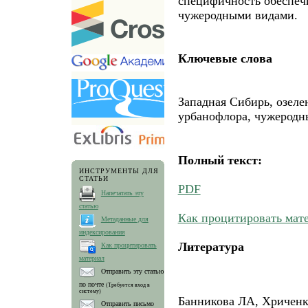
специфичность обеспеч
чужеродными видами.
Ключевые слова
Западная Сибирь, озеле
урбанофлора, чужеродн
Полный текст:
ИНСТРУМЕНТЫ ДЛЯ
СТАТЬИ
PDF
Напечатать эту
статью
Как процитировать мат
Метаданные для
индексирования
Литература
Как процитировать
материал
Отправить эту статью
по почте
(Требуется вход в
систему)
Банникова ЛА, Хриченк
Отправить письмо