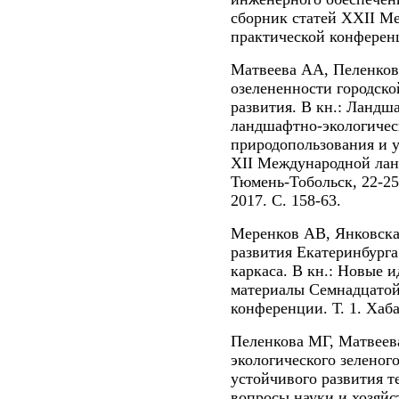
сборник статей XXII М
практической конференци
Матвеева АА, Пеленков
озелененности городско
развития. В кн.: Ландш
ландшафтно-экологичес
природопользования и у
XII Международной ла
Тюмень-Тобольск, 22-25 
2017. С. 158-63.
Меренков АВ, Янковска
развития Екатеринбурга
каркаса. В кн.: Новые и
материалы Семнадцатой
конференции. Т. 1. Хаба
Пеленкова МГ, Матвее
экологического зеленого
устойчивого развития т
вопросы науки и хозяйс