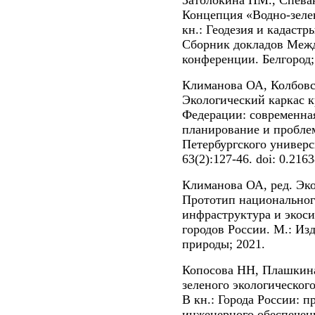
Затолокина НМ., Спева
Концепция «Водно-зелен
кн.: Геодезия и кадастр
Сборник докладов Межд
конференции. Белгород; 
Климанова ОА, Колбов
Экологический каркас 
Федерации: современная
планирование и пробле
Петербургского универси
63(2):127-46. doi: 0.216
Климанова ОА, ред. Эк
Прототип национального
инфраструктура и экос
городов России. М.: Из
природы; 2021.
Копосова НН, Плашкина
зеленого экологическог
В кн.: Города России: п
инженерного обеспечени