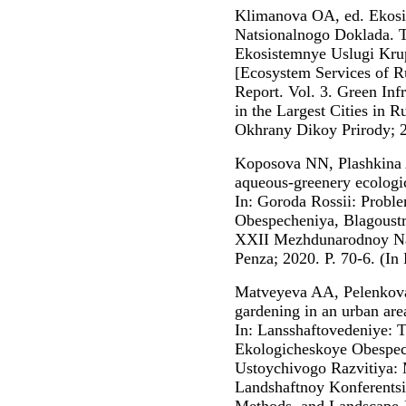
Klimanova OA, ed. Ekosis
Natsionalnogo Doklada. T.
Ekosistemnye Uslugi Kru
[Ecosystem Services of Ru
Report. Vol. 3. Green Inf
in the Largest Cities in R
Okhrany Dikoy Prirody; 2
Koposova NN, Plashkina A
aqueous-greenery ecologi
In: Goroda Rossii: Proble
Obespecheniya, Blagoustro
XXII Mezhdunarodnoy Nau
Penza; 2020. P. 70-6. (In 
Matveyeva AA, Pelenkova
gardening in an urban are
In: Lansshaftovedeniye: 
Ekologicheskoye Obespec
Ustoychivogo Razvitiya:
Landshaftnoy Konferentsi