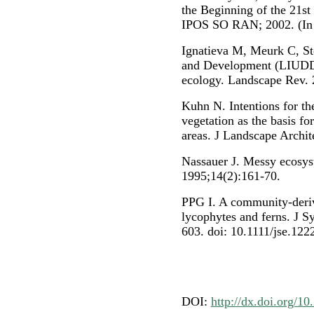
the Beginning of the 21st
IPOS SO RAN; 2002. (In 
Ignatieva M, Meurk C, S
and Development (LIUDD)
ecology. Landscape Rev. 
Kuhn N. Intentions for th
vegetation as the basis fo
areas. J Landscape Archit
Nassauer J. Messy ecosys
1995;14(2):161-70.
PPG I. A community-derive
lycophytes and ferns. J S
603. doi: 10.1111/jse.122
DOI:
http://dx.doi.org/1