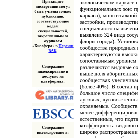
При защите
экологическом каркасе 
диссертации могут
функциональных зон: п
быть учтены только
каркаса), многоэтажной
публикации,
застройки, производств
соответствующие
кодам
специального назначени
специальностей,
выявлено 324 вида сосу
закрепленным за
флоры города). Установ
журналом
«Биосфера» в
Перечне
сообщества природных 
ВАК
.
характеризуются высок
сопоставимым уровнем в
Содержание
различаются видовые с
индексировано и
выше доля аборигенных
доступно на
сообществах увеличива
платформах:
(более 40%). В состав 
большое число специфи
луговых, лугово-степны
охраняемые. Сообществ
менее дифференцирован
естественные, что подт
коэффициента видового 
Содержание
широко распространенн
индексировано в: