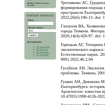
Третьякова АС, Груда
автору
(Требуется вход в
систему)
формирования подхода к
пространств Екатеринбу
КОНТЕНТ ЖУРНАЛА
2022;26(6):106-13. doi:
Поиск
Глазунов ВА, Хозяинов
Область поиска
города Тюмени. Фитора
2020;14(4):420-97. doi:
Просматривать
Горецкая АГ, Топорина 
По выпускам
экологического каркаса
По авторам
По названию
Естественные науки. 202
По разделам
9091.2022.46.2.04
Гусейнов АН. Экология 
проблемы. Тюмень; 200
Гущин АН, Дивакова МН
Екатеринбурга: история
Архитектон: известия вуз
10.47055/1990-4126-2022