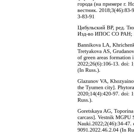
города (на примере г. 
вестник. 2018;3(46):83-9
3-83-91
Цибульский ВР, ред. Тю
Изд-во ИПОС СО РАН; 
Bannikova LA, Khrichenk
Tretyakova AS, Grudanov
of green areas formation 
2022;26(6):106-13. doi:
(In Russ.).
Glazunov VA, Khozyainov
the Tyumen city]. Phytor
2020;14(4):420-97. doi: 
Russ.).
Goretskaya AG, Toporina 
carcass]. Vestnik MGPU S
Nauki.2022;2(46):34-47. 
9091.2022.46.2.04 (In Ru