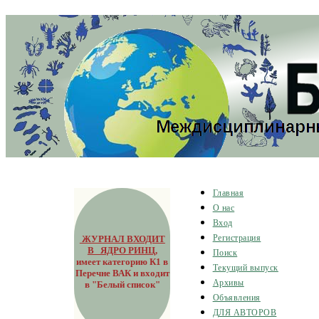
Главная
О нас
Вход
ЖУРНАЛ ВХОДИТ
Регистрация
В ЯДРО РИНЦ
,
Поиск
имеет категорию К1 в
Текущий выпуск
Перечне ВАК и входит
Архивы
в "Белый список"
Объявления
ДЛЯ АВТОРОВ