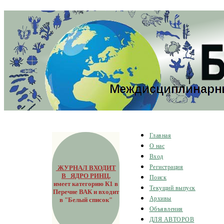
Главная
О нас
Вход
ЖУРНАЛ ВХОДИТ
Регистрация
В ЯДРО РИНЦ
,
Поиск
имеет категорию К1 в
Текущий выпуск
Перечне ВАК и входит
Архивы
в "Белый список"
Объявления
ДЛЯ АВТОРОВ