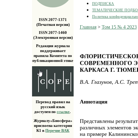
ПОДПИСКА
ТЕМАТИЧЕСКИЕ ПОДБ
Политика конфиденциальн
ISSN 2077-1371
(Печатная версия)
Главная
>
Том 15 № 4 2023
ISSN 2077-1460
(Электронная версия)
Редакция журнала
поддерживает
ФЛОРИСТИЧЕСКОЕ
правила Комитета по
публикационной этике
СОВРЕМЕННОГО 
КАРКАСА Г. ТЮМЕ
В.А. Глазунов, А.С. Тре
Аннотация
Перевод правил на
русский язык
доступен по
ссылке
.
Представлены результа
Журналу«Биосфера»
присвоена категория
различных элементов эк
К1 в
Перечне ВАК
на примере Калининског