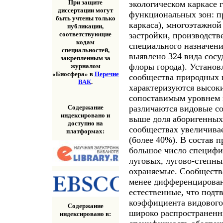
При защите
экологическом каркасе 
диссертации могут
функциональных зон: п
быть учтены только
каркаса), многоэтажной
публикации,
застройки, производств
соответствующие
кодам
специального назначени
специальностей,
выявлено 324 вида сосу
закрепленным за
флоры города). Установ
журналом
«Биосфера» в
Перечне
сообщества природных 
ВАК
.
характеризуются высок
сопоставимым уровнем в
Содержание
различаются видовые с
индексировано и
выше доля аборигенных
доступно на
сообществах увеличива
платформах:
(более 40%). В состав 
большое число специфи
луговых, лугово-степны
охраняемые. Сообществ
менее дифференцирован
естественные, что подт
коэффициента видового 
Содержание
широко распространенн
индексировано в: