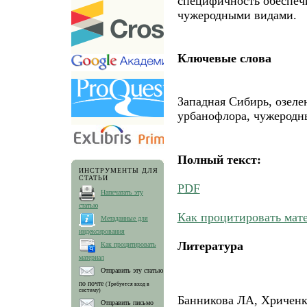
специфичность обеспеч
чужеродными видами.
Ключевые слова
Западная Сибирь, озеле
урбанофлора, чужеродн
Полный текст:
ИНСТРУМЕНТЫ ДЛЯ
СТАТЬИ
PDF
Напечатать эту
статью
Как процитировать мат
Метаданные для
индексирования
Литература
Как процитировать
материал
Отправить эту статью
по почте
(Требуется вход в
систему)
Банникова ЛА, Хриченк
Отправить письмо