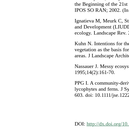
the Beginning of the 21st
IPOS SO RAN; 2002. (In 
Ignatieva M, Meurk C, S
and Development (LIUDD)
ecology. Landscape Rev. 
Kuhn N. Intentions for th
vegetation as the basis fo
areas. J Landscape Archit
Nassauer J. Messy ecosys
1995;14(2):161-70.
PPG I. A community-derive
lycophytes and ferns. J S
603. doi: 10.1111/jse.122
DOI:
http://dx.doi.org/1