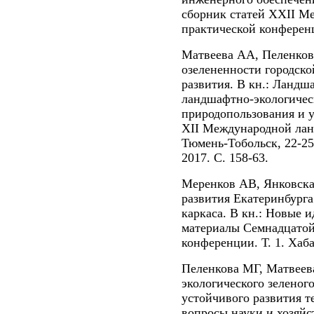
сборник статей XXII М
практической конференци
Матвеева АА, Пеленков
озелененности городско
развития. В кн.: Ландш
ландшафтно-экологичес
природопользования и у
XII Международной ла
Тюмень-Тобольск, 22-25 
2017. С. 158-63.
Меренков АВ, Янковска
развития Екатеринбурга
каркаса. В кн.: Новые и
материалы Семнадцатой
конференции. Т. 1. Хаба
Пеленкова МГ, Матвее
экологического зеленого
устойчивого развития т
вопросы науки и хозяйс