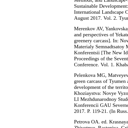
Methods, and Landscape-
Sustainable Development:
International Landscape 
August 2017. Vol. 2. Tyum
Merenkov AV, Yankovskay
and perspectives of Yekat
greenery carcass]. In: N
Materialy Semnadtsatoy
Konferentsii [The New Id
Proceedings of the Sevente
Conference. Vol. 1. Khaba
Pelenkova MG, Matveyeva
green carcass of Tyumen a
development of the territ
Khoziaystva: Novye Vyzov
LI Mezhdunarodnoy Stud
Konferencii GAU Severno
2017. P. 119-21. (In Russ.
Petrova OA. ed. Krasnay
Zhivotnye, Rasteniya, Gr