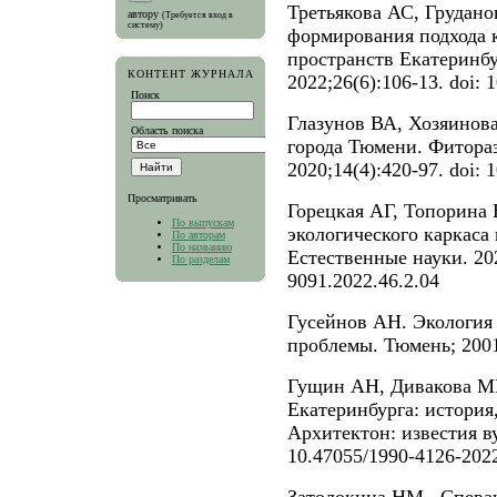
Третьякова АС, Груда
автору
(Требуется вход в
систему)
формирования подхода к
пространств Екатеринбу
КОНТЕНТ ЖУРНАЛА
2022;26(6):106-13. doi:
Поиск
Глазунов ВА, Хозяинов
Область поиска
города Тюмени. Фитора
2020;14(4):420-97. doi:
Просматривать
Горецкая АГ, Топорина 
По выпускам
экологического каркаса
По авторам
По названию
Естественные науки. 202
По разделам
9091.2022.46.2.04
Гусейнов АН. Экология 
проблемы. Тюмень; 200
Гущин АН, Дивакова МН
Екатеринбурга: история
Архитектон: известия вуз
10.47055/1990-4126-2022