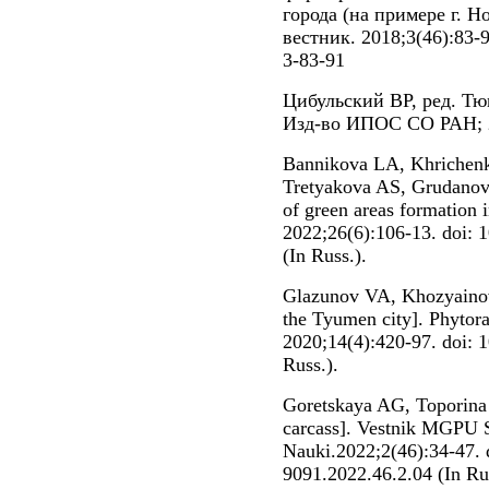
города (на примере г. 
вестник. 2018;3(46):83-9
3-83-91
Цибульский ВР, ред. Тю
Изд-во ИПОС СО РАН; 
Bannikova LA, Khrichenk
Tretyakova AS, Grudanov
of green areas formation 
2022;26(6):106-13. doi:
(In Russ.).
Glazunov VA, Khozyainov
the Tyumen city]. Phytor
2020;14(4):420-97. doi: 
Russ.).
Goretskaya AG, Toporina 
carcass]. Vestnik MGPU S
Nauki.2022;2(46):34-47. 
9091.2022.46.2.04 (In Ru