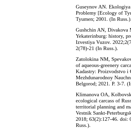
Guseynov AN. Ekologiya 
Problemy [Ecology of Tyu
Tyumen; 2001. (In Russ.)
Gushchin AN, Divakova M
Yekaterinburg: history, p
Izvestiya Vuzov. 2022;2(
2(78)-21 (In Russ.).
Zatolokina NM, Spevakov
of aqueous-greenery carca
Kadastry: Proizvodstvo i
Mezhdunarodnoy Nauchno-
Belgorod; 2021. P. 3-7. (I
Klimanova OA, Kolbovsky
ecological carcass of Russi
territorial planning and 
Vestnik Sankt-Peterburgs
2018; 63(2):127-46. doi:
Russ.).