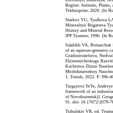
Region: Animals, Plants
Tekhnoprint; 2020. (In Ru
Starkov VG, Tyulkova LA.
Mineralnye Bogatstva Ty
History and Mineral Reso
IPP Tyumen; 1996. (In Ru
Sukhikh VA, Remarchuk S
of an aqueous-greenery car
Gradostroitelstvo, Nedvi
Ekonomicheskogo Razvitiy
Kachestva Zhizni Naselen
Mezhdunarodnoy Nauchno-
1. Tomsk; 2022. P. 396-40
Targayeva YeYe, Andreyev
framework of an industrial
of Novokuznetsk)]. Geogr
91. doi: 10.17072/2079-7
Tsibulskiy VR, ed. Tyum