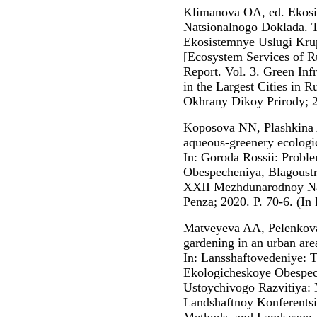
Klimanova OA, ed. Ekosis
Natsionalnogo Doklada. T.
Ekosistemnye Uslugi Kru
[Ecosystem Services of Ru
Report. Vol. 3. Green Inf
in the Largest Cities in R
Okhrany Dikoy Prirody; 2
Koposova NN, Plashkina A
aqueous-greenery ecologi
In: Goroda Rossii: Proble
Obespecheniya, Blagoustro
XXII Mezhdunarodnoy Nau
Penza; 2020. P. 70-6. (In 
Matveyeva AA, Pelenkova
gardening in an urban are
In: Lansshaftovedeniye: 
Ekologicheskoye Obespec
Ustoychivogo Razvitiya:
Landshaftnoy Konferentsi