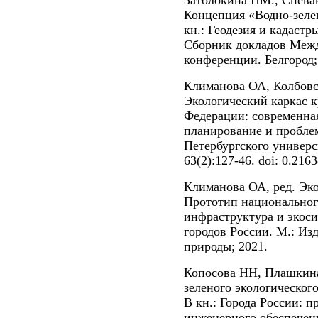
Затолокина НМ., Спева
Концепция «Водно-зелен
кн.: Геодезия и кадастр
Сборник докладов Межд
конференции. Белгород; 
Климанова ОА, Колбов
Экологический каркас 
Федерации: современная
планирование и пробле
Петербургского универси
63(2):127-46. doi: 0.216
Климанова ОА, ред. Эк
Прототип национального
инфраструктура и экос
городов России. М.: Из
природы; 2021.
Копосова НН, Плашкина
зеленого экологическог
В кн.: Города России: п
инженерного обеспечени