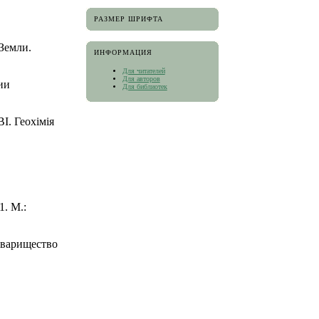
РАЗМЕР ШРИФТА
Земли.
ИНФОРМАЦИЯ
Для читателей
Для авторов
ии
Для библиотек
І. Геохімія
. М.:
оварищество