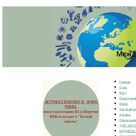
Главная
О нас
Вход
Регистраци
ЖУРНАЛ ВХОДИТ В ЯДРО
Поиск
РИНЦ
,
Текущий в
имеет категорию К1 в Перечне
Архивы
ВАК и входит в "Белый
Объявлени
список"
ДЛЯ АВТ
ПОДПИСК