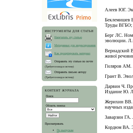
Алеев ЮГ. Эк
Беклемишев В
Труды ВГБО; 
ИНСТРУМЕНТЫ ДЛЯ СТАТЬИ
Берг ЛС. Ном
Напечатать эту статью
эволюции. Л.:
Метаданные для индексирования
Вернадский В
Как процитировать материал
живої речовини
Отправить эту статью по почте
Гиляров АМ. 
(Требуется вход в систему)
Отправить письмо автору
Грант В. Эво
(Требуется вход в систему)
Дарвин Ч. Пр
КОНТЕНТ ЖУРНАЛА
Издание Ю. Л
Поиск
Жерихин ВВ. 
Область поиска
научных изда
Заварзин ГА.
Просматривать
Кордюм ВА. Э
По выпускам