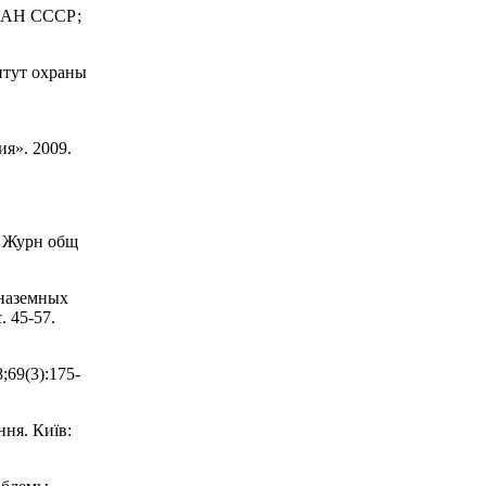
Ц АН СССР;
итут охраны
я». 2009.
. Журн общ
 наземных
 45-57.
69(3):175-
ння. Київ: