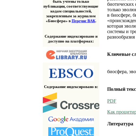
быть учтены только
биотических 
публикации, соответствующие
только эвол
кодам специальностей,
в биосфере, 
закрепленным за журналом
«происхожден
«Биосфера» в
Перечне ВАК
.
которая эвол
системы и тр
Содержание индексировано и
разнообразия
доступно на платформах:
Ключевые с
биосфера, эв
Содержание индексировано в:
Полный текс
PDF
Как процитир
Литература