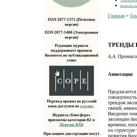
ТЕМАТИЧ
Политика к
Главная
>
Том
ISSN 2077-1371 (Печатная
версия)
ISSN 2077-1460 (Электронная
версия)
ТРЕНДЫ
Редакция журнала
поддерживает правила
Комитета по публикационной
А.А. Протасо
этике
Аннотация
Предлагается
совокупность
Перевод правил на русский
трендом эвол
язык доступен по
ссылке
.
связей, имею
Введение пон
Журналу«Биосфера»
эволюции био
присвоена категория К1 в
времени, пос
Перечне ВАК
по структуре
При защите диссертации могут
развития био