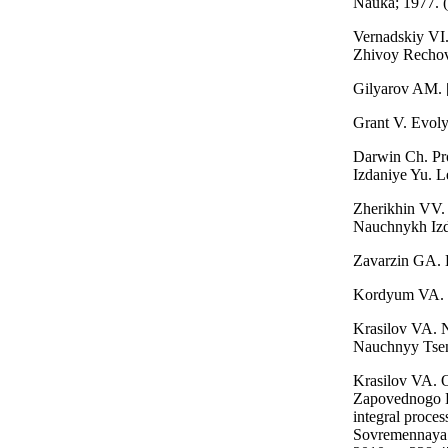
Nauka; 1977. (
Vernadskiy VI.
Zhivoy Rechovy
Gilyarov AM. [
Grant V. Evoly
Darwin Ch. Pro
Izdaniye Yu. L
Zherikhin VV. 
Nauchnykh Izd
Zavarzin GA. 
Kordyum VA. E
Krasilov VA. 
Nauchnyy Tsen
Krasilov VA. Ok
Zapovednogo De
integral proce
Sovremennaya B