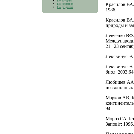
По авторам
Красилов ВА
По названию
По разделам
1986.
Красилов ВА.
природы и за
Левченко ВФ.
Международно
21– 23 сентяб
Лекявичус Э.
Лекявичус Э.
биол. 2003;64
Любищев АА. 
позвоночных 
Марков АВ, К
континенталь
94.
Мороз СА. Іст
Заповіт; 1996