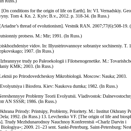
In Russ.)
 [On conditions for the origin of life on Earth]. In: VІ. Vernadskiy. G
ny. Tom 4. Kn. 2. Kyiv; B.v., 2012. p. 318-34. (In Russ.)
Ariadne’s thread of evolutionism]. Vestnik RAN. 2007;77(6):508-19. (
utsionniy protsess. M.: Mir; 1991. (In Russ.)
iskhozhdeniye vidov. In: Illyustrirovannoye sobraniye sochineniy. T.
epkovskago; 1907. (In Russ.)
Izbrannyye trudy po Paleoekologii i Filotsenogenetike. M.: Tovarishch
aniy KMK; 2003. (In Russ.)
Lektsii po Prirodovedcheskoy Mikrobiologii. Moscow: Nauka; 2003.
volyutsiya i Biosfera. Kiev: Naukova dumka; 1982. (In Russ.)
Nereshennyye Problemy Teorii Evolyutsii. Vladivostok: Dalnevostoch
tr AN SSSR; 1986. (In Russ.)
hrana Prirody: Printsipy, Problemy, Prioritety. M.: Institut Okhrany Pr
la; 1992. (In Russ.) 13. Levchenko VF. [The origin of life and biosp
ss]. Trudy Mezhdunarodnoy Nauchnoy Konferentsii «Charlz Darvin i
iologiya»; 2009. 21–23 sent. Sankt-Peterburg. Saint-Petersburg: Nesto