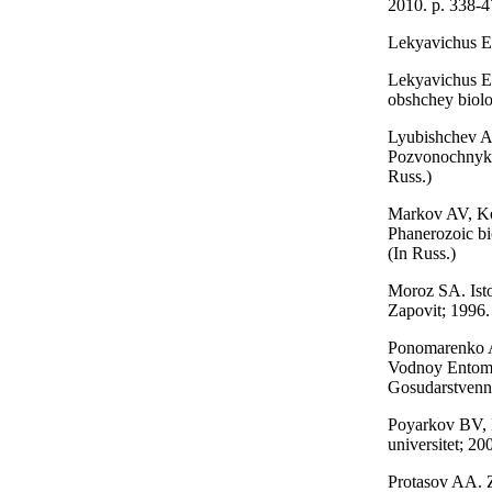
2010. p. 338-4
Lekyavichus E.
Lekyavichus E.
obshchey biolo
Lyubishchev A
Pozvonochnykh
Russ.)
Markov AV, Kor
Phanerozoic bi
(In Russ.)
Moroz SA. Іsto
Zapovіt; 1996.
Ponomarenko AG
Vodnoy Entomol
Gosudarstvenno
Poyarkov BV, B
universitet; 20
Protasov AA. Z