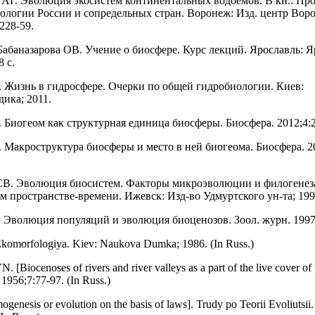
АГ. Эволюция экосистем континентальных водоемов. В кн.: Пр
ологии России и сопредельных стран. Воронеж: Изд. центр Воро
 228-59.
Бабаназарова ОВ. Учение о биосфере. Курс лекций. Ярославль: 
8 с.
 Жизнь в гидросфере. Очерки по общей гидробиологии. Киев:
ика; 2011.
 Биогеом как структурная единица биосферы. Биосфера. 2012;4:2
 Макроструктура биосферы и место в ней биогеома. Биосфера. 20
В. Эволюция биосистем. Факторы микроэволюции и филогенез
 пространстве-времени. Ижевск: Изд-во Удмуртского ун-та; 199
 Эволюция популяций и эволюция биоценозов. Зоол. журн. 1997;
komorfologiya. Kiev: Naukova Dumka; 1986. (In Russ.)
 [Biocenoses of rivers and river valleys as a part of the live cover of 
956;7:77-97. (In Russ.)
genesis or evolution on the basis of laws]. Trudy po Teorii Evoliutsii