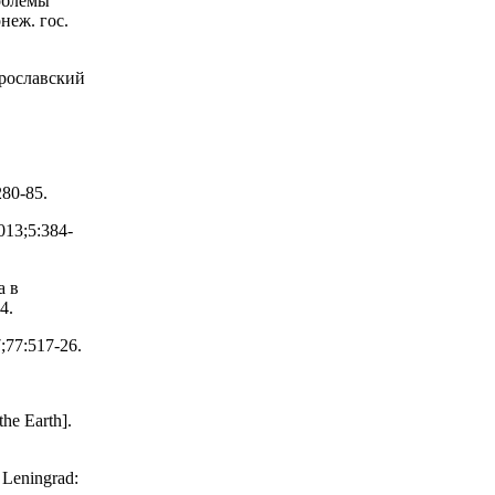
облемы
неж. гос.
Ярославский
80-85.
13;5:384-
а в
4.
77:517-26.
the Earth].
. Leningrad: