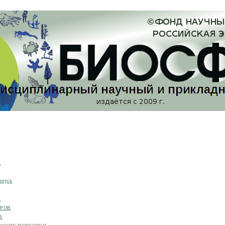
я
ыпуск
я
ОРОВ
А