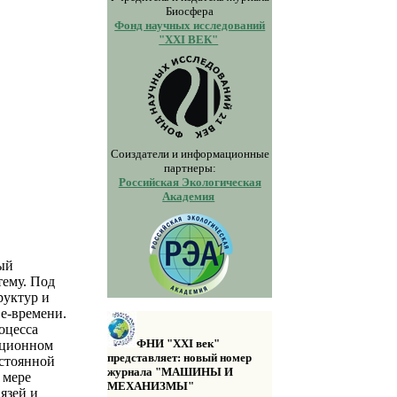
Биосфера
Фонд научных исследований
"XXI ВЕК"
Соиздатели и информационные
партнеры:
Российская Экологическая
Академия
ый
тему. Под
руктур и
е-времени.
оцесса
ФНИ "XXI век"
юционном
представляет: новый номер
остоянной
журнала "МАШИНЫ И
 мере
МЕХАНИЗМЫ"
язей и