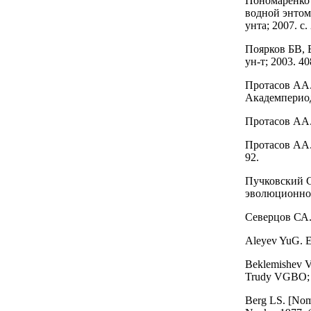
Пономаренко 
водной энтом
унта; 2007. с.
Поярков БВ, 
ун-т; 2003. 40
Протасов АА.
Академпериод
Протасов АА.
Протасов АА.
92.
Пучковский С
эволюционном
Северцов СА.
Aleyev YuG. E
Beklemishev VN.
Trudy VGBO; 1
Berg LS. [Nomo