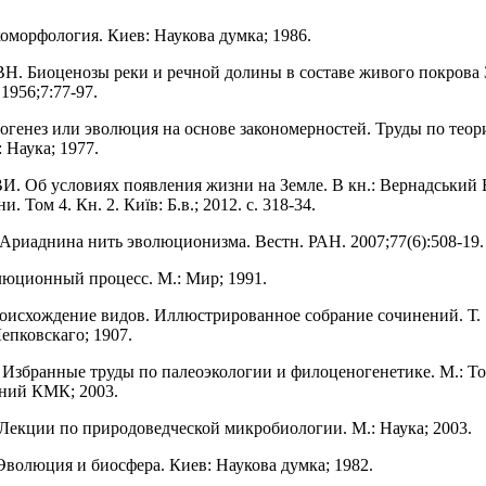
оморфология. Киев: Наукова думка; 1986.
Н. Биоценозы реки и речной долины в составе живого покрова 
1956;7:77-97.
огенез или эволюция на основе закономерностей. Труды по теор
 Наука; 1977.
И. Об условиях появления жизни на Земле. В кн.: Вернадський В
. Том 4. Кн. 2. Київ: Б.в.; 2012. с. 318-34.
Ариаднина нить эволюционизма. Вестн. РАН. 2007;77(6):508-19.
люционный процесс. М.: Мир; 1991.
оисхождение видов. Иллюстрированное собрание сочинений. Т. 1
епковскаго; 1907.
Избранные труды по палеоэкологии и филоценогенетике. М.: Т
ний КМК; 2003.
 Лекции по природоведческой микробиологии. М.: Наука; 2003.
волюция и биосфера. Киев: Наукова думка; 1982.