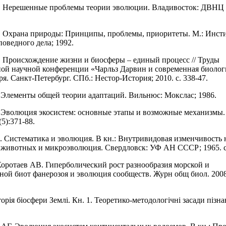
. Нерешенные проблемы теории эволюции. Владивосток: ДВН
 Охрана природы: Принципы, проблемы, приоритеты. М.: Инст
поведного дела; 1992.
 Происхождение жизни и биосферы – единый процесс // Труды
й научной конференции «Чарльз Дарвин и современная биологи
ря. Санкт-Петербург. СПб.: Нестор-История; 2010. с. 338-47.
 Элементы общей теории адаптаций. Вильнюс: Мокслас; 1986.
 Эволюция экосистем: основные этапы и возможные механизмы
(5):371-88.
Систематика и эволюция. В кн.: Внутривидовая изменчивость
животных и микроэволюция. Свердловск: УФ АН СССР; 1965. с.
оротаев АВ. Гиперболический рост разнообразия морской и
ной биот фанерозоя и эволюция сообществ. Журн общ биол. 2008;
орія біосфери Землі. Кн. 1. Теоретико-методологічні засади пізна
.