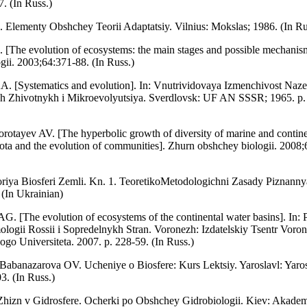
7. (In Russ.)
 Elementy Obshchey Teorii Adaptatsiy. Vilnius: Mokslas; 1986. (In Ru
 [The evolution of ecosystems: the main stages and possible mechanis
gii. 2003;64:371-88. (In Russ.)
A. [Systematics and evolution]. In: Vnutrividovaya Izmenchivost Na
 Zhivotnykh i Mikroevolyutsiya. Sverdlovsk: UF AN SSSR; 1965. p. 
otayev AV. [The hyperbolic growth of diversity of marine and contine
ota and the evolution of communities]. Zhurn obshchey biologii. 2008;
rіya Bіosferi Zemlі. Kn. 1. TeoretikoMetodologіchnі Zasady Pіznanny
 (In Ukrainian)
. [The evolution of ecosystems of the continental water basins]. In:
ogii Rossii i Sopredelnykh Stran. Voronezh: Izdatelskiy Tsentr Voro
go Universiteta. 2007. p. 228-59. (In Russ.)
abanazarova OV. Ucheniye o Biosfere: Kurs Lektsiy. Yaroslavl: Yaro
03. (In Russ.)
hizn v Gidrosfere. Ocherki po Obshchey Gidrobiologii. Kiev: Akadem