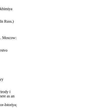
eokhіmіya
In Russ.)
 1. Moscow:
estvo
nyy
irody i
here as an
r-Istoriya;