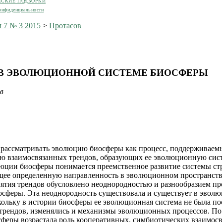
ЕСКИЕ ПОДБОРКИ
онфиденциальности
 7 № 3 2015
>
Протасов
 В ЭВОЛЮЦИОННОЙ СИСТЕМЕ БИОСФЕРЫ
в
 рассматривать эволюцию биосферы как процесс, поддерживаем
ю взаимосвязанных трендов, образующих ее эволюционную сис
юции биосферы понимается преемственное развитие системы ст
щее определенную направленность в эволюционном пространств
ятия трендов обусловлено неоднородностью и разнообразием пр
сферы. Эта неоднородность существовала и существует в эвол
кольку в истории биосферы ее эволюционная система не была п
 трендов, изменялись и механизмы эволюционных процессов. По
сферы возрастала роль кооперативных, симбиотических взаимосв