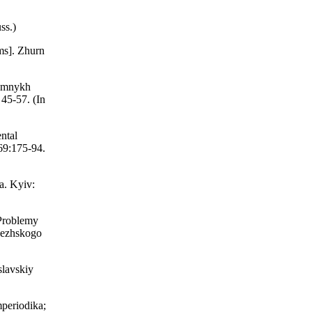
ss.)
ms]. Zhurn
zemnykh
45-57. (In
ntal
69:175-94.
a. Kyiv:
 Problemy
nezhskogo
slavskiy
periodika;