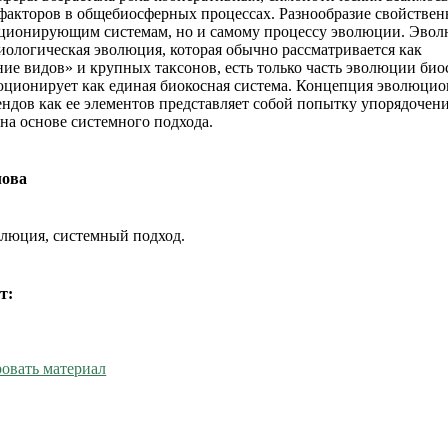
факторов в общебиосферных процессах. Разнообразие свойствен
юционирующим системам, но и самому процессу эволюции. Эво
биологическая эволюция, которая обычно рассматривается как
ие видов» и крупных таксонов, есть только часть эволюции био
юционирует как единая биокосная система. Концепция эволюци
ендов как ее элементов представляет собой попытку упорядочени
 на основе системного подхода.
лова
олюция, системный подход.
т:
овать материал