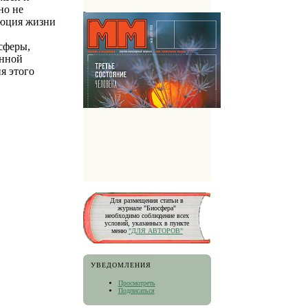
но не
люция жизни
сферы,
онной
я этого
Для размещения статьи в
журнале "Биосфера"
необходимо соблюдение всех
условий, указанных в пункте
меню
"ДЛЯ АВТОРОВ"
УВЕДОМЛЕНИЯ
Просмотреть
Подписаться