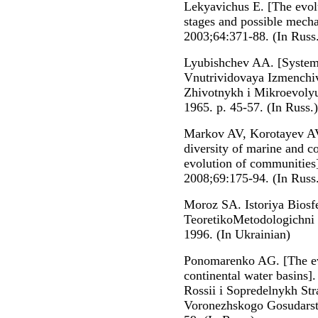
Lekyavichus E. [The evol
stages and possible mech
2003;64:371-88. (In Russ
Lyubishchev AA. [Systema
Vnutrividovaya Izmench
Zhivotnykh i Mikroevoly
1965. p. 45-57. (In Russ.)
Markov AV, Korotayev AV
diversity of marine and c
evolution of communities]
2008;69:175-94. (In Russ
Moroz SA. Іstorіya Bіosfe
TeoretikoMetodologіchnі 
1996. (In Ukrainian)
Ponomarenko AG. [The evo
continental water basins
Rossii i Sopredelnykh Str
Voronezhskogo Gosudarstv