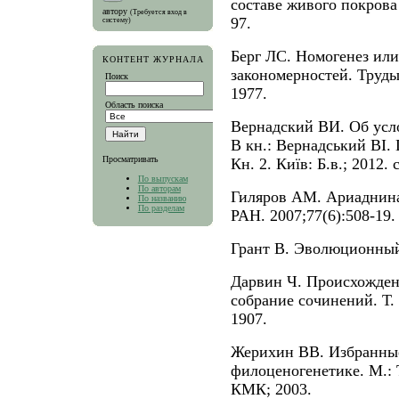
составе живого покрова
автору
(Требуется вход в
97.
систему)
Берг ЛС. Номогенез или
КОНТЕНТ ЖУРНАЛА
закономерностей. Труды
Поиск
1977.
Область поиска
Вернадский ВИ. Об усл
В кн.: Вернадський ВІ. 
Просматривать
Кн. 2. Київ: Б.в.; 2012. 
По выпускам
По авторам
Гиляров АМ. Ариаднина
По названию
По разделам
РАН. 2007;77(6):508-19.
Грант В. Эволюционный
Дарвин Ч. Происхожден
собрание сочинений. Т.
1907.
Жерихин ВВ. Избранные
филоценогенетике. М.:
КМК; 2003.