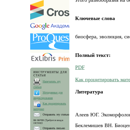
Ключевые слова
биосфера, эволюция, си
Полный текст:
PDF
ИНСТРУМЕНТЫ ДЛЯ
СТАТЬИ
Как процитировать мат
Напечатать эту
статью
Литература
Метаданные для
индексирования
Как процитировать
материал
Алеев ЮГ. Экоморфологи
Отправить эту статью
по почте
(Требуется вход в
систему)
Беклемишев ВН. Биоцен
Отправить письмо