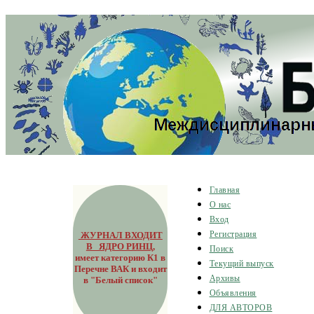
Главная
О нас
Вход
ЖУРНАЛ ВХОДИТ
Регистрация
В ЯДРО РИНЦ
,
Поиск
имеет категорию К1 в
Текущий выпуск
Перечне ВАК и входит
Архивы
в "Белый список"
Объявления
ДЛЯ АВТОРОВ