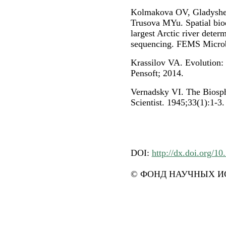
Kolmakova OV, Gladyshe
Trusova MYu. Spatial biod
largest Arctic river deter
sequencing. FEMS Microb
Krassilov VA. Evolution:
Pensoft; 2014.
Vernadsky VI. The Biosp
Scientist. 1945;33(1):1-3.
DOI:
http://dx.doi.org/10
© ФОНД НАУЧНЫХ ИС