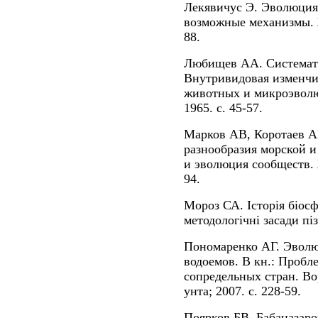
Лекявичус Э. Эволюция
возможные механизмы. Ж
88.
Любищев АА. Системати
Внутривидовая изменчи
животных и микроэвол
1965. с. 45-57.
Марков АВ, Коротаев А
разнообразия морской и
и эволюция сообществ. 
94.
Мороз СА. Історія біосф
методологічні засади піз
Пономаренко АГ. Эволю
водоемов. В кн.: Пробл
сопредельных стран. Во
унта; 2007. с. 228-59.
Поярков БВ, Бабаназаро