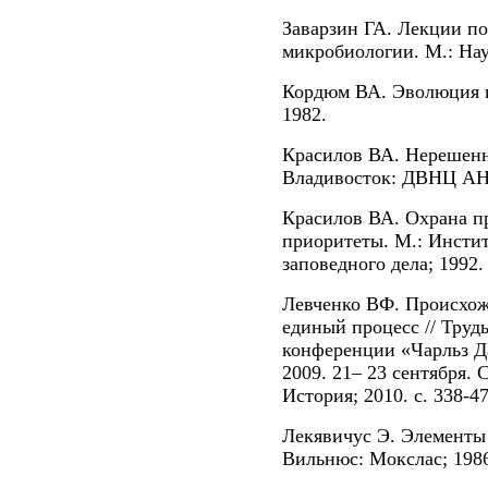
Заварзин ГА. Лекции п
микробиологии. М.: Нау
Кордюм ВА. Эволюция и
1982.
Красилов ВА. Нерешен
Владивосток: ДВНЦ АН
Красилов ВА. Охрана п
приоритеты. М.: Инсти
заповедного дела; 1992.
Левченко ВФ. Происхож
единый процесс // Тру
конференции «Чарльз Д
2009. 21– 23 сентября. 
История; 2010. с. 338-47
Лекявичус Э. Элементы
Вильнюс: Мокслас; 198