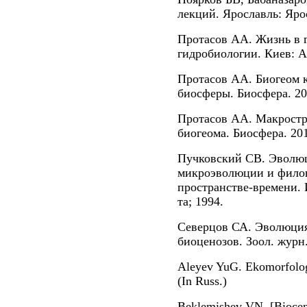
лекций. Ярославль: Ярос
Протасов АА. Жизнь в 
гидробиологии. Киев: А
Протасов АА. Биогеом 
биосферы. Биосфера. 20
Протасов АА. Макростр
биогеома. Биосфера. 201
Пучковский СВ. Эволюц
микроэволюции и фило
пространстве-времени. 
та; 1994.
Северцов СА. Эволюция
биоценозов. Зоол. журн.
Aleyev YuG. Ekomorfolo
(In Russ.)
Beklemishev VN. [Biocenos