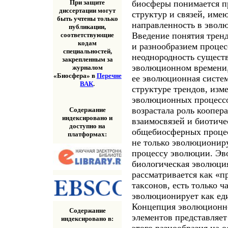
биосферы понимается п
При защите
диссертации могут
структур и связей, им
быть учтены только
направленность в эвол
публикации,
Введение понятия трен
соответствующие
кодам
и разнообразием проце
специальностей,
неоднородность существ
закрепленным за
эволюционном времени,
журналом
«Биосфера» в
Перечне
ее эволюционная систем
ВАК
.
структуре трендов, изм
эволюционных процессо
возрастала роль коопер
Содержание
индексировано и
взаимосвязей и биотиче
доступно на
общебиосферных процес
платформах:
не только эволюционир
процессу эволюции. Эв
биологическая эволюция
рассматривается как «
таксонов, есть только 
эволюционирует как еди
Концепция эволюционно
Содержание
элементов представляе
индексировано в:
этого разнообразия на о