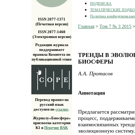
ПОДПИСКА
ТЕМАТИЧЕСКИЕ ПОДБ
Политика конфиденциальн
ISSN 2077-1371
(Печатная версия)
Главная
>
Том 7 № 3 2015
ISSN 2077-1460
(Электронная версия)
Редакция журнала
поддерживает
ТРЕНДЫ В ЭВОЛ
правила Комитета по
публикационной этике
БИОСФЕРЫ
А.А. Протасов
Аннотация
Перевод правил на
русский язык
доступен по
ссылке
.
Предлагается рассматр
процесс, поддерживаем
Журналу«Биосфера»
присвоена категория
взаимосвязанных тренд
К1 в
Перечне ВАК
эволюционную систему.