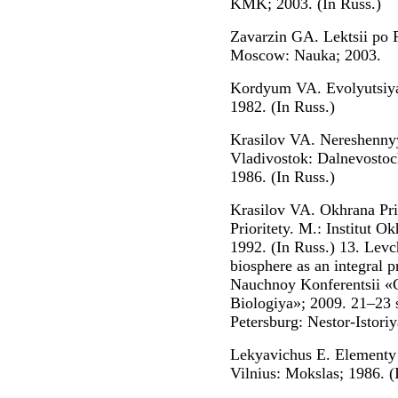
KMK; 2003. (In Russ.)
Zavarzin GA. Lektsii po 
Moscow: Nauka; 2003.
Kordyum VA. Evolyutsiya
1982. (In Russ.)
Krasilov VA. Nereshennyy
Vladivostok: Dalnevosto
1986. (In Russ.)
Krasilov VA. Okhrana Pri
Prioritety. M.: Institut 
1992. (In Russ.) 13. Levc
biosphere as an integral
Nauchnoy Konferentsii «
Biologiya»; 2009. 21–23 s
Petersburg: Nestor-Istoriy
Lekyavichus E. Elementy 
Vilnius: Mokslas; 1986. (