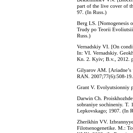
part of the live cover of
97. (In Russ.)
Berg LS. [Nomogenesis or 
Trudy po Teorii Evoliutsi
Russ.)
Vernadskiy VI. [On conditi
In: VІ. Vernadskiy. Geo
Kn. 2. Kyiv; B.v., 2012. p
Gilyarov AM. [Ariadne’s t
RAN. 2007;77(6):508-19. 
Grant V. Evolyutsionniy p
Darwin Ch. Proiskhozhden
sobraniye sochineniy. T.
Lepkovskago; 1907. (In R
Zherikhin VV. Izbrannyye 
Filotsenogenetike. M.: T