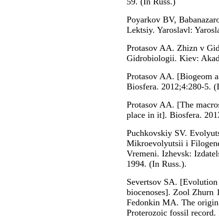
59. (In Russ.)
Poyarkov BV, Babanazaro
Lektsiy. Yaroslavl: Yarosl
Protasov AA. Zhizn v Gid
Gidrobiologii. Kiev: Akad
Protasov AA. [Biogeom as 
Biosfera. 2012;4:280-5. (
Protasov AA. [The macros
place in it]. Biosfera. 20
Puchkovskiy SV. Evolyuts
Mikroevolyutsii i Filoge
Vremeni. Izhevsk: Izdate
1994. (In Russ.).
Severtsov SA. [Evolution 
biocenoses]. Zool Zhurn 1
Fedonkin MA. The origin o
Proterozoic fossil record.