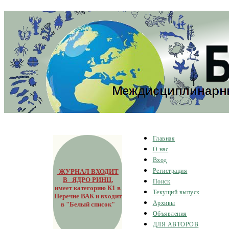
Главная
О нас
Вход
ЖУРНАЛ ВХОДИТ
Регистрация
В ЯДРО РИНЦ
,
Поиск
имеет категорию К1 в
Текущий выпуск
Перечне ВАК и входит
Архивы
в "Белый список"
Объявления
ДЛЯ АВТОРОВ