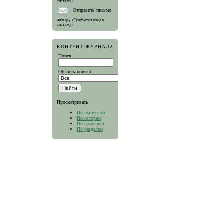
систему)
Отправить письмо
автору
(Требуется вход в
систему)
КОНТЕНТ ЖУРНАЛА
Поиск
Область поиска
Просматривать
По выпускам
По авторам
По названию
По разделам