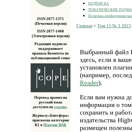
ПОДПИСКА
ТЕМАТИЧЕСКИЕ ПОДБ
Политика конфиденциальн
ISSN 2077-1371
(Печатная версия)
Главная
>
Том 15 № 3 2023
ISSN 2077-1460
(Электронная версия)
Редакция журнала
поддерживает
Выбранный файл P
правила Комитета по
публикационной этике
здесь, если в ваш
установлен плаги
(например, после
Reader
).
Если вам нужна д
Перевод правил на
русский язык
информация о том,
доступен по
ссылке
.
сохранить и работ
Журналу«Биосфера»
издательства Highw
присвоена категория
К1 в
Перечне ВАК
размещен полезн