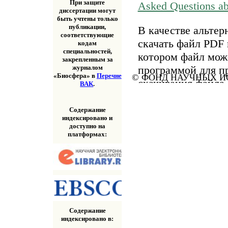
При защите
Asked Questions a
диссертации могут
быть учтены только
публикации,
В качестве альтер
соответствующие
скачать файл PDF 
кодам
специальностей,
котором файл мож
закрепленным за
программой для п
журналом
«Биосфера» в
Перечне
© ФОНД НАУЧНЫХ ИС
скачивания файла
ВАК
.
«Скачать» выше.
Содержание
индексировано и
доступно на
платформах:
Содержание
индексировано в: