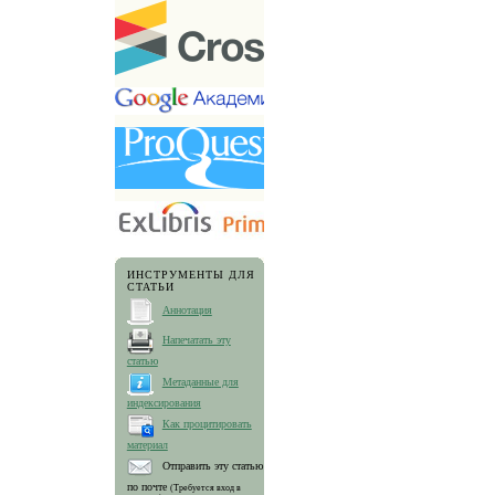
ИНСТРУМЕНТЫ ДЛЯ
СТАТЬИ
Аннотация
Напечатать эту
статью
Метаданные для
индексирования
Как процитировать
материал
Отправить эту статью
по почте
(Требуется вход в