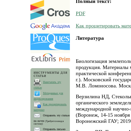
Полный текст:
PDF
Как процитировать мат
Литература
Биологизация землеполь
продукция. Материалы 
практической конференц
ИНСТРУМЕНТЫ ДЛЯ
СТАТЬИ
г.). Московский госуда
Напечатать эту
М.В. Ломоносова. Москв
статью
Метаданные для
Верзилина НД, Стеколь
индексирования
органического земледел
Как процитировать
международной научно-
материал
(Воронеж, 14-15 ноября
Отправить эту статью
Воронежский ГАУ; 2019.
по почте
(Требуется вход в
систему)
Отправить письмо