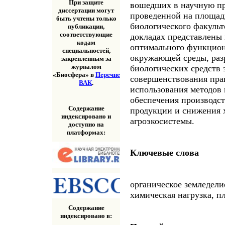
При защите
вошедших в научную п
диссертации могут
проведенной на площад
быть учтены только
биологического факуль
публикации,
соответствующие
докладах представлены
кодам
оптимального функцион
специальностей,
окружающей среды, раз
закрепленным за
журналом
биологических средств 
«Биосфера» в
Перечне
совершенствования пра
ВАК
.
использования методов
обеспечения производст
Содержание
продукции и снижения 
индексировано и
агроэкосистемы.
доступно на
платформах:
Ключевые слова
органическое земледели
химическая нагрузка, п
Содержание
индексировано в: