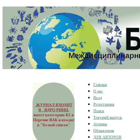
Главная
О нас
Вход
ЖУРНАЛ ВХОДИТ
Регистрация
В ЯДРО РИНЦ
,
Поиск
имеет категорию К1 в
Текущий выпуск
Перечне ВАК и входит
Архивы
в "Белый список"
Объявления
ДЛЯ АВТОРОВ