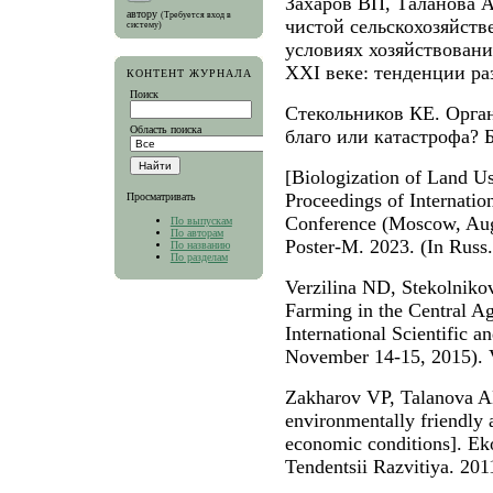
Захаров ВП, Таланова А
автору
(Требуется вход в
чистой сельскохозяйст
систему)
условиях хозяйствовани
XXI веке: тенденции раз
КОНТЕНТ ЖУРНАЛА
Поиск
Стекольников КЕ. Орган
Область поиска
благо или катастрофа? Б
[Biologization of Land Us
Proceedings of Internation
Просматривать
Conference (Moscow, Aug
По выпускам
По авторам
Poster-M. 2023. (In Russ.
По названию
По разделам
Verzilina ND, Stekolniko
Farming in the Central Agr
International Scientific 
November 14-15, 2015). V
Zakharov VP, Talanova A
environmentally friendly 
economic conditions]. E
Tendentsii Razvitiya. 201