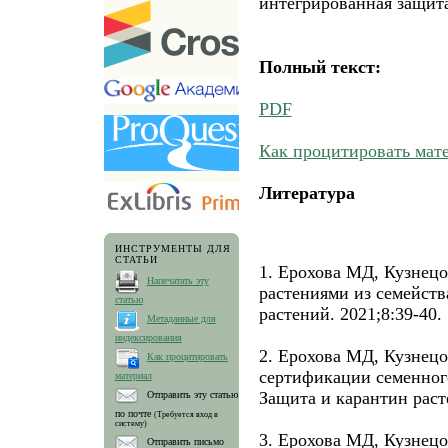
интегрированная защита
Полный текст:
PDF
Как процитировать мат
Литература
ИНСТРУМЕНТЫ ДЛЯ
СТАТЬИ
1. Ерохова МД, Кузнец
Напечатать эту
растениями из семейств
статью
растений. 2021;8:39-40.
Метаданные для
индексирования
2. Ерохова МД, Кузнец
Как процитировать
сертификации семенног
материал
Защита и карантин расте
Отправить эту статью
по почте
(Требуется вход в
систему)
3. Ерохова МД, Кузнец
Отправить письмо