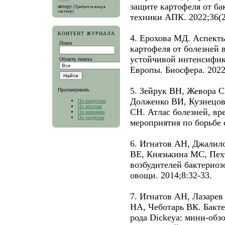
защите картофеля от ба
автору
(Требуется вход в
систему)
техники АПК. 2022;36(2
КОНТЕНТ ЖУРНАЛА
4. Ерохова МД. Аспект
Поиск
картофеля от болезней 
устойчивой интенсифик
Область поиска
Европы. Биосфера. 2022;
5. Зейрук ВН, Жевора С
Просматривать
Долженко ВИ, Кузнецо
По выпускам
По авторам
СН. Атлас болезней, вр
По названию
По разделам
мероприятия по борьбе 
6. Игнатов АН, Джалил
ВЕ, Князькина МС, Пех
возбудителей бактериоз
овощи. 2014;8:32-33.
7. Игнатов АН, Лазаре
НА, Чеботарь ВК. Бакт
рода Dickeya: мини-обз