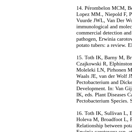
14. Pérombelon MCM, Be
Lopez MM., Niepold F, Pe
Vuurde JWL, Van Der Wol
immunological and molecu
commercial detection and 
pathogen, Erwinia carotov
potato tubers: a review. 
15. Toth IK, Barny M, B
Czajkowski R, Elphinston
Moleleki LN, Pirhonen M,
Waals JE, van der Wolf J
Pectobacterium and Dicke
Development. In: Van Gi
IK, eds. Plant Diseases 
Pectobacterium Species. S
16. Toth IK, Sullivan L,
Holeva M, Broadfoot L,
Relationship between pota
Erwinia carotovora ssp. at