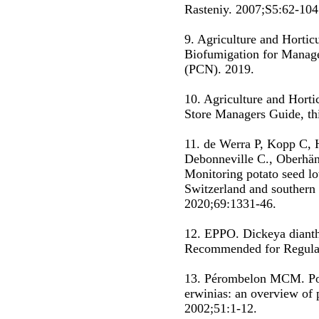
Rasteniy. 2007;S5:62-104.
9. Agriculture and Horti
Biofumigation for Manag
(PCN). 2019.
10. Agriculture and Hort
Store Managers Guide, thi
11. de Werra P, Kopp C, H
Debonneville C., Oberhän
Monitoring potato seed lot
Switzerland and southern
2020;69:1331-46.
12. EPPO. Dickeya dianth
Recommended for Regula
13. Pérombelon MCM. Pota
erwinias: an overview of 
2002;51:1-12.