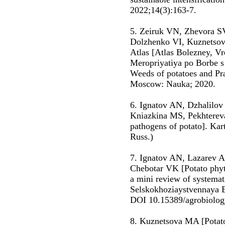
2022;14(3):163-7.
5. Zeiruk VN, Zhevora S
Dolzhenko VI, Kuznetso
Atlas [Atlas Bolezney, Vre
Meropriyatiya po Borbe s 
Weeds of potatoes and Pr
Moscow: Nauka; 2020.
6. Ignatov AN, Dzhalilo
Kniazkina MS, Pekhtereva
pathogens of potato]. Kar
Russ.)
7. Ignatov AN, Lazarev 
Chebotar VK [Potato phyt
a mini review of systemati
Selskokhoziaystvennaya B
DOI 10.15389/agrobiology
8. Kuznetsova MA [Potato 