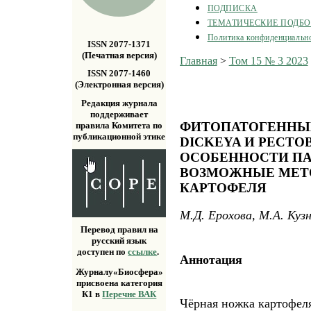
ПОДПИСКА
ТЕМАТИЧЕСКИЕ ПОДБ
Политика конфиденциальн
ISSN 2077-1371
(Печатная версия)
Главная
>
Том 15 № 3 2023
ISSN 2077-1460
(Электронная версия)
Редакция журнала
поддерживает
ФИТОПАТОГЕННЫЕ
правила Комитета по
публикационной этике
DICKEYA И PECTO
ОСОБЕННОСТИ ПА
ВОЗМОЖНЫЕ МЕТ
КАРТОФЕЛЯ
М.Д. Ерохова, М.А. Куз
Перевод правил на
русский язык
доступен по
ссылке
.
Аннотация
Журналу«Биосфера»
присвоена категория
К1 в
Перечне ВАК
Чёрная ножка картофеля