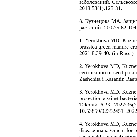
заболеваний. Сельскохо
2018;53(1):123-31.
8. Кузнецова МА. Защит
растений. 2007;5:62-104
1. Yerokhova MD, Kuznet
brassica green manure cro
2021;8:39-40. (in Russ.)
2. Yerokhova MD, Kuznet
certification of seed pota
Zashchita i Karantin Rast
3. Yerokhova MD, Kuznet
protection against bacteri
Tekhniki APK. 2022;36(2
10.53859/02352451_2022_
4. Yerokhova MD, Kuznet
disease management for po
sustainable intensificatio