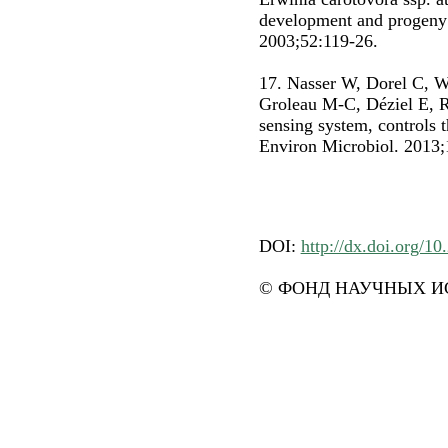
development and progeny 
2003;52:119-26.
17. Nasser W, Dorel C, W
Groleau M-C, Déziel E, 
sensing system, controls t
Environ Microbiol. 2013;
DOI:
http://dx.doi.org/1
© ФОНД НАУЧНЫХ ИС