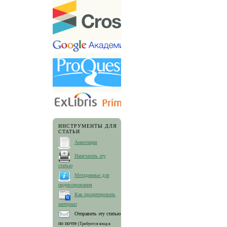
ИНСТРУМЕНТЫ ДЛЯ
СТАТЬИ
Аннотация
Напечатать эту
статью
Метаданные для
индексирования
Как процитировать
материал
Отправить эту статью
по почте
(Требуется вход в