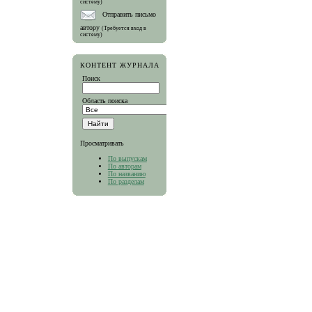
систему)
Отправить письмо
автору
(Требуется вход в
систему)
КОНТЕНТ ЖУРНАЛА
Поиск
Область поиска
Просматривать
По выпускам
По авторам
По названию
По разделам