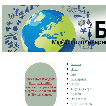
Главная
О нас
Вход
ЖУРНАЛ ВХОДИТ
Регистрация
В ЯДРО РИНЦ
,
Поиск
имеет категорию К1 в
Текущий выпуск
Перечне ВАК и входит
Архивы
в "Белый список"
Объявления
ДЛЯ АВТОРОВ