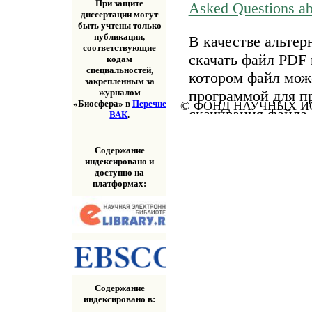
При защите
Asked Questions a
диссертации могут
быть учтены только
публикации,
В качестве альтер
соответствующие
скачать файл PDF 
кодам
специальностей,
котором файл мож
закрепленным за
программой для п
журналом
«Биосфера» в
Перечне
© ФОНД НАУЧНЫХ ИС
скачивания файла
ВАК
.
«Скачать» выше.
Содержание
индексировано и
доступно на
платформах:
Содержание
индексировано в: