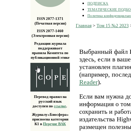
ПОДПИСКА
ТЕМАТИЧЕСКИЕ ПОДБ
Политика конфиденциальн
ISSN 2077-1371
(Печатная версия)
Главная
>
Том 15 №2 2023
ISSN 2077-1460
(Электронная версия)
Редакция журнала
поддерживает
Выбранный файл P
правила Комитета по
публикационной этике
здесь, если в ваш
установлен плаги
(например, после
Reader
).
Если вам нужна д
Перевод правил на
русский язык
информация о том,
доступен по
ссылке
.
сохранить и работ
Журналу«Биосфера»
издательства Highw
присвоена категория
К1 в
Перечне ВАК
размещен полезн