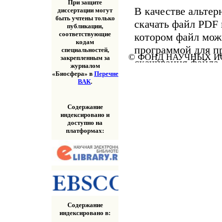
При защите
В качестве альтер
диссертации могут
быть учтены только
скачать файл PDF 
публикации,
соответствующие
котором файл мож
кодам
программой для п
специальностей,
© ФОНД НАУЧНЫХ ИС
закрепленным за
скачивания файла
журналом
«Скачать» выше.
«Биосфера» в
Перечне
ВАК
.
Содержание
индексировано и
доступно на
платформах:
Содержание
индексировано в: