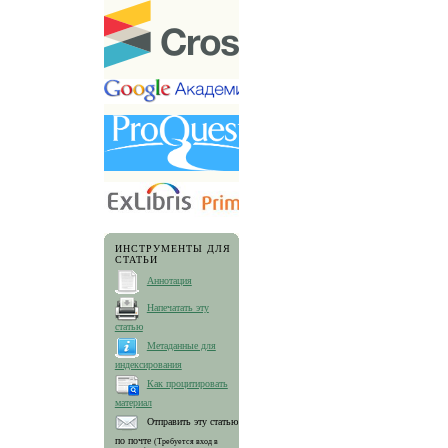
ИНСТРУМЕНТЫ ДЛЯ
СТАТЬИ
Аннотация
Напечатать эту
статью
Метаданные для
индексирования
Как процитировать
материал
Отправить эту статью
по почте
(Требуется вход в