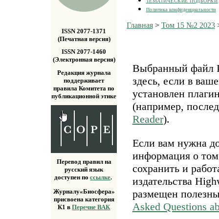
ТЕМАТИЧЕСКИЕ ПОДБОРКИ
Политика конфиденциальности
Главная
>
Том 15 №2 2023
ISSN 2077-1371
(Печатная версия)
ISSN 2077-1460
(Электронная версия)
Выбранный файл P
Редакция журнала
здесь, если в ваш
поддерживает
правила Комитета по
установлен плаги
публикационной этике
(например, после
Reader
).
Если вам нужна д
информация о том,
Перевод правил на
сохранить и работ
русский язык
доступен по
ссылке
.
издательства Highw
размещен полезн
Журналу«Биосфера»
присвоена категория
Asked Questions a
К1 в
Перечне ВАК