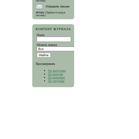
систему)
Отправить письмо
автору
(Требуется вход в
систему)
КОНТЕНТ ЖУРНАЛА
Поиск
Область поиска
Просматривать
По выпускам
По авторам
По названию
По разделам