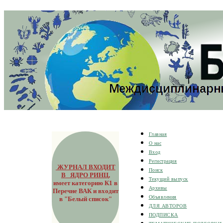
Главная
О нас
Вход
Регистрация
ЖУРНАЛ ВХОДИТ
Поиск
В ЯДРО РИНЦ
,
Текущий выпуск
имеет категорию К1 в
Архивы
Перечне ВАК и входит
Объявления
в "Белый список"
ДЛЯ АВТОРОВ
ПОДПИСКА