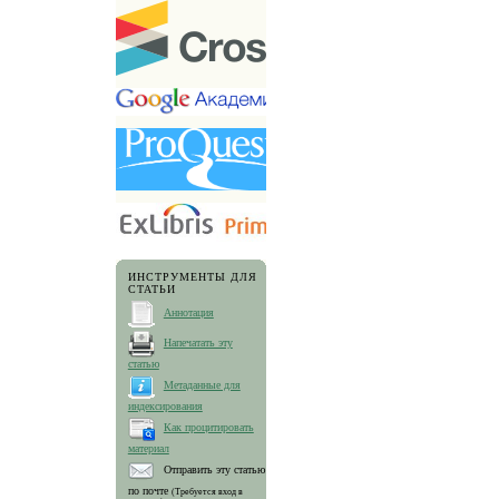
ИНСТРУМЕНТЫ ДЛЯ
СТАТЬИ
Аннотация
Напечатать эту
статью
Метаданные для
индексирования
Как процитировать
материал
Отправить эту статью
по почте
(Требуется вход в