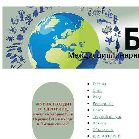
Главная
О нас
Вход
ЖУРНАЛ ВХОДИТ
Регистрация
В ЯДРО РИНЦ
,
Поиск
имеет категорию К1 в
Текущий выпуск
Перечне ВАК и входит
Архивы
в "Белый список"
Объявления
ДЛЯ АВТОРОВ