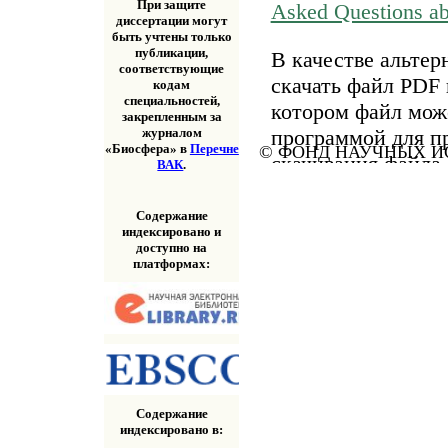
При защите
Asked Questions a
диссертации могут
быть учтены только
публикации,
В качестве альтер
соответствующие
скачать файл PDF 
кодам
специальностей,
котором файл мож
закрепленным за
программой для п
журналом
«Биосфера» в
Перечне
© ФОНД НАУЧНЫХ ИС
скачивания файла
ВАК
.
«Скачать» выше.
Содержание
индексировано и
доступно на
платформах:
Содержание
индексировано в: