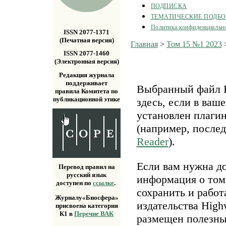
ПОДПИСКА
ТЕМАТИЧЕСКИЕ ПОДБ
Политика конфиденциальн
ISSN 2077-1371
(Печатная версия)
Главная
>
Том 15 №1 2023
ISSN 2077-1460
(Электронная версия)
Редакция журнала
поддерживает
Выбранный файл P
правила Комитета по
публикационной этике
здесь, если в ваш
установлен плаги
(например, после
Reader
).
Если вам нужна д
Перевод правил на
русский язык
информация о том,
доступен по
ссылке
.
сохранить и работ
Журналу«Биосфера»
издательства Highw
присвоена категория
К1 в
Перечне ВАК
размещен полезн