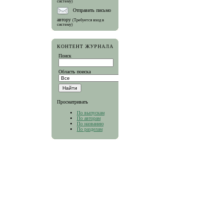
систему)
Отправить письмо
автору
(Требуется вход в
систему)
КОНТЕНТ ЖУРНАЛА
Поиск
Область поиска
Просматривать
По выпускам
По авторам
По названию
По разделам