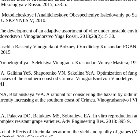
Mikologiya v Rossii. 2015;5:33-5.
 Metodicheskoye i Analiticheskoye Obespecheniye Issledovaniy po S
NU SKZYNIISiV; 2010.
The development of an adaptive assortment of vine under unstable env
odovodstvo i Vinogradorstvo Yuga Rossii. 2013;20(2):15-30.
Zaschita Rasteniy Vinograda ot Bolzney i Vrediteley Krasnodar: FGB
2015.
 Ampelografiya i Selektsiya Vinograda. Krasnodar: Volnye Mastera; 19
A, Galkina YeS, Shaporenko VN, Sakolina YeA. Optimization of fungi
enoses of the southern coast od Crimea. Vinogradsarstvo i Vinodeliye.
-41
NA, Blotianskaya YeA. A rational for considering the hazard by oidium
rrently increasing at the southern coast of Crimea. Vinogradsarstvo i V
A, Palaeva DО, Batukaev MS, Sobralieva EА. In vitro reproduction an
complex resistant grape varieties. Adv Engineering Res. 2018: 895-9.
et al. Effects of Uncinula necator on the yield and quality of grapes (Vi