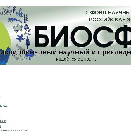
я
ыпуск
я
ОРОВ
А