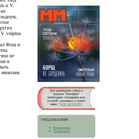
is и V.
 не
 оидиум,
витие
других
V. vulpina
шал Фош и
жены
езни не
вые к
быть
к микозам.
Для размещения статьи в
журнале "Биосфера"
необходимо соблюдение всех
условий, указанных в пункте
меню
"ДЛЯ АВТОРОВ"
УВЕДОМЛЕНИЯ
Просмотреть
Подписаться