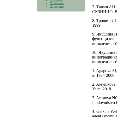
По авторам
По названию
По разделам
7. Талаш АИ.
СКЗНИИСиВ;
8. Трошин ЛП
1999.
9. Якушина 
фунгицидов в
виноделие: с
10. Якушина 
виноградника
виноделие: с
1. Agapova SI,
in 1984-2000. 
2. Aleynikova
Yalta; 2018.
3. Arestova N
Plodovodstvo i
4. Galkina YeS
agent Uncinula 