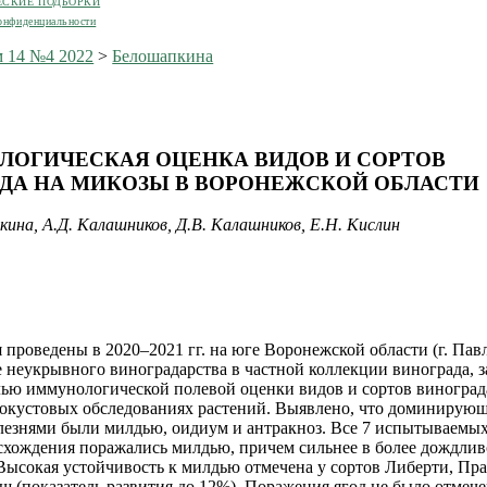
ЕСКИЕ ПОДБОРКИ
онфиденциальности
 14 №4 2022
>
Белошапкина
ОГИЧЕСКАЯ ОЦЕНКА ВИДОВ И СОРТОВ
ДА НА МИКОЗЫ В ВОРОНЕЖСКОЙ ОБЛАСТИ
кина, А.Д. Калашников, Д.В. Калашников, Е.Н. Кислин
 проведены в 2020–2021 гг. на юге Воронежской области (г. Павл
е неукрывного виноградарства в частной коллекции винограда, 
целью иммунологической полевой оценки видов и сортов виноград
окустовых обследованиях растений. Выявлено, что доминирую
езнями были милдью, оидиум и антракноз. Все 7 испытываемых
схождения поражались милдью, причем сильнее в более дождливо
. Высокая устойчивость к милдью отмечена у сортов Либерти, Пр
 (показатель развития до 12%). Поражения ягод не было отмече