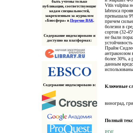
быть учтены только
Vitis vulpina
публикации, соответствующие
labrusca про
кодам специальностей,
превышала 9%
закрепленным за журналом
«Биосфера» в
Перечне ВАК
.
причем сильне
болезни в ср
сортов (32-45
Содержание индексировано и
не были пора
доступно на платформах:
устойчивость
Прайм Сидлес.
антракнозом 
более 30%, а
данным вредо
использованы
Содержание индексировано в:
Ключевые с
виноград, гр
Полный текс
PDF