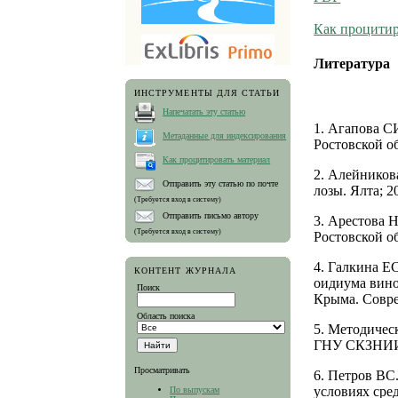
Как процитир
Литература
ИНСТРУМЕНТЫ ДЛЯ СТАТЬИ
Напечатать эту статью
1. Агапова С
Метаданные для индексирования
Ростовской об
Как процитировать материал
2. Алейников
Отправить эту статью по почте
лозы. Ялта; 2
(Требуется вход в систему)
Отправить письмо автору
3. Арестова 
(Требуется вход в систему)
Ростовской о
4. Галкина Е
КОНТЕНТ ЖУРНАЛА
оидиума вино
Поиск
Крыма. Совре
Область поиска
5. Методичес
ГНУ СКЗНИИ
Просматривать
6. Петров ВС
условиях сре
По выпускам