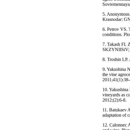
Sovremennaya 
5. Anonymous.
Krasnodar: G
6. Petrov VS. 
conditions. Pl
7. Takash FI. 
SKZYNIISiV; 
8. Troshin LP.
9. Yakushina N
the vine agroc
2011;41(1):38
10. Yakushina 
vineyards as cu
2012;(2):6-8.
11. Batukaev A
adaptation of 
12. Calonnec A 