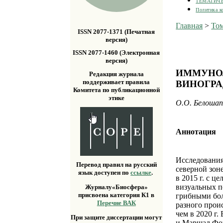
ТЕМАТИЧ
Политика к
Главная
>
Том
ISSN 2077-1371 (Печатная
версия)
ISSN 2077-1460 (Электронная
версия)
ИММУНОЛ
Редакция журнала
поддерживает правила
ВИНОГРА
Комитета по публикационной
этике
О.О. Белошап
Аннотация
Исследования
Перевод правил на русский
северной зон
язык доступен по
ссылке
.
в 2015 г. с 
визуальных п
Журналу«Биосфера»
присвоена категория К1 в
грибными бол
Перечне ВАК
разного прои
чем в 2020 г
При защите диссертации могут
и Маршал Фош