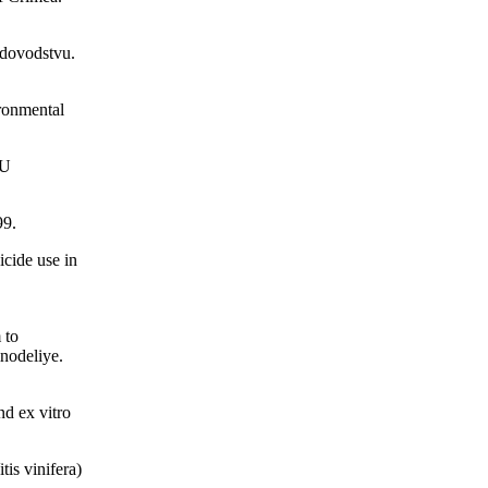
adovodstvu.
ironmental
NU
99.
cide use in
 to
inodeliye.
d ex vitro
tis vinifera)