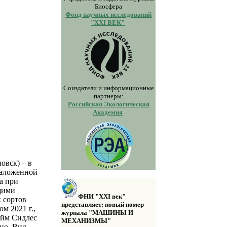
Биосфера
Фонд научных исследований
"XXI ВЕК"
Соиздатели и информационные
партнеры:
Российская Экологическая
Академия
овск) – в
заложенной
а при
щими
ФНИ "XXI век"
 сортов
представляет: новый номер
м 2021 г.,
журнала "МАШИНЫ И
айм Cидлес
МЕХАНИЗМЫ"
но. Вид