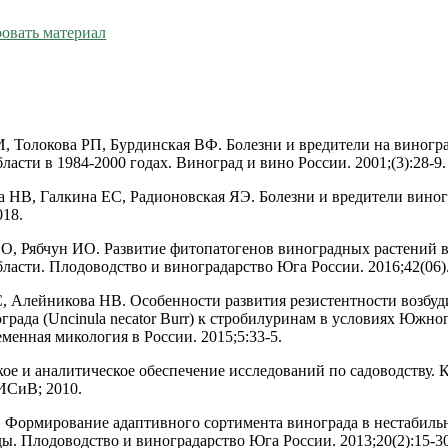
овать материал
И, Толокова РП, Бурдинская ВФ. Болезни и вредители на виногр
ласти в 1984-2000 годах. Виноград и вино России. 2001;(3):28-9.
а НВ, Галкина ЕС, Радионовская ЯЭ. Болезни и вредители вино
018.
НО, Рябчун ИО. Развитие фитопатогенов виноградных растений 
бласти. Плодоводство и виноградарство Юга России. 2016;42(06)
С, Алейникова НВ. Особенности развития резистентности возбуд
града (Uncinula necator Burr) к стробилуринам в условиях Южног
менная микология в России. 2015;5:33-5.
кое и аналитическое обеспечение исследований по садоводству. 
СиВ; 2010.
. Формирование адаптивного сортимента винограда в нестабил
ды. Плодоводство и виноградарство Юга России. 2013;20(2):15-30