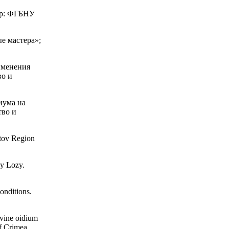
дар: ФГБНУ
е мастера»;
именения
во и
иума на
тво и
stov Region
oy Lozy.
onditions.
 vine oidium
of Crimea.