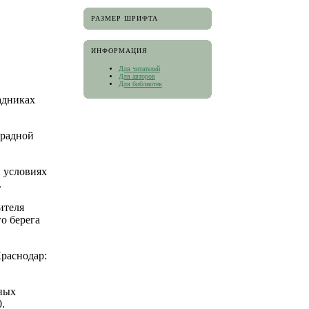
РАЗМЕР ШРИФТА
ИНФОРМАЦИЯ
Для читателей
Для авторов
Для библиотек
адниках
градной
в условиях
.
ителя
о берега
Краснодар:
ьных
.