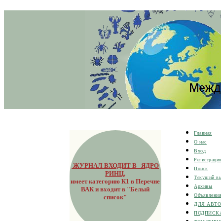
Главная
О нас
Вход
Регистраци
ЖУРНАЛ ВХОДИТ В ЯДРО
Поиск
РИНЦ
,
Текущий в
имеет категорию К1 в Перечне
Архивы
ВАК и входит в "Белый
Объявлени
список"
ДЛЯ АВТ
ПОДПИСК