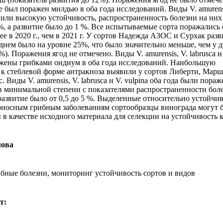
 не был поражен милдью в оба года исследований. Виды V. аmurens
явили высокую устойчивость, распространенность болезни на них
, а развитие было до 1 %. Все испытываемые сорта поражались
е в 2020 г., чем в 2021 г. У сортов Надежда АЗОС и Сурхак раз
еднем было на уровне 25%, что было значительно меньше, чем у 
%). Поражения ягод не отмечено. Виды V. аmurensis, V. labrusca и 
жены грибками оидиум в оба года исследований. Наибольшую
 к стеблевой форме антракноза выявили у сортов Либерти, Мар
 Виды V. аmurensis, V. labrusca и V. vulpina оба года были пора
в минимальной степени с показателями распространенности бол
 развитие было от 0,5 до 5 %. Выделенные относительно устойчи
носным грибным заболеваниям сортообразцы винограда могут 
 в качестве исходного материала для селекции на устойчивость 
лова
ибные болезни, мониторинг устойчивость сортов и видов
т: