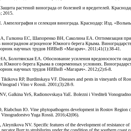
 Защита растений винограда от болезней и вредителей. Красно
 2015.
. Ампелография и селекция винограда. Краснодар: Изд. «Вольны
НА, Галкина ЕС, Шапоренко ВН, Саколина ЕА. Оптимизация пр
 виноградном агроценозе Южного берега Крыма. Виноградарст
борник научных трудов НИВиВ «Магарач». 2011;41(1):38-41.
НА, Болотянская ЕА. Обоснование усиления вредоносности оид
х Южного берега Крыма в современных условиях. Виноградарс
борник научных трудов НИВиВ «Магарач». 2012;(2):6-8.
 Tikikova RP, Burdinskaya VF. Diseases and pests in vineyards of Ro
Vinograd i Vino v Rossii. 2001;(3):28-9.
 NV, Galkina YeS, Radionovskaya YaE. Bolezni i Vrediteli Vonogradn
O, Riabchun IO. Vine phytopathogens development in Rostov Region c
 Vinogradorstvo Yuga Rossii. 2016;42(06).
, Aleynikova NV. Specific features of the development of resistance of
necator Burr to strobilurins under the condition of the southern coast 