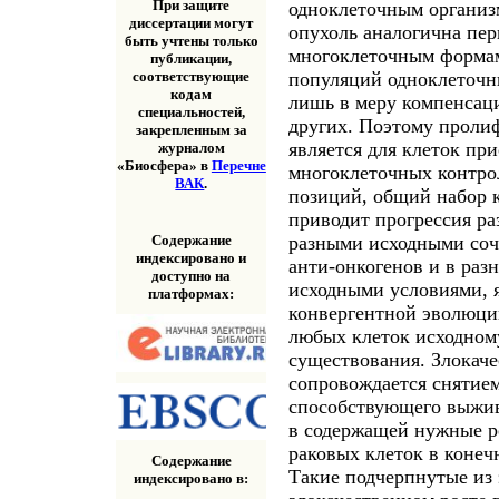
При защите
одноклеточным организм
диссертации могут
опухоль аналогична пе
быть учтены только
многоклеточным форма
публикации,
популяций одноклеточн
соответствующие
кодам
лишь в меру компенсац
специальностей,
других. Поэтому пролиф
закрепленным за
является для клеток пр
журналом
«Биосфера» в
Перечне
многоклеточных контрол
ВАК
.
позиций, общий набор 
приводит прогрессия ра
Содержание
разными исходными соч
индексировано и
анти-онкогенов и в раз
доступно на
исходными условиями, я
платформах:
конвергентной эволюци
любых клеток исходном
существования. Злокач
сопровождается снятием
способствующего выжи
в содержащей нужные ре
раковых клеток в конеч
Содержание
Такие подчерпнутые из 
индексировано в: