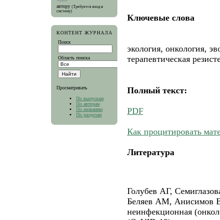
автору
(Требуется вход в
систему)
Ключевые слова
КОНТЕНТ ЖУРНАЛА
Поиск
экология, онкология, эв
терапевтическая резист
Область поиска
Просматривать
Полный текст:
По выпускам
По авторам
PDF
По названию
По разделам
Как процитировать мат
Литература
Голубев АГ, Семиглазо
Беляев АМ, Анисимов В
неинфекционная (онкол