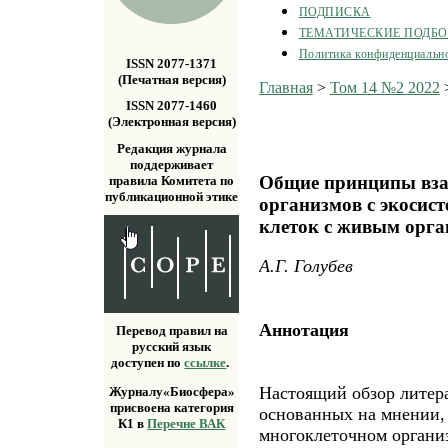
ПОДПИСКА
ТЕМАТИЧЕСКИЕ ПОДБ
Политика конфиденциальн
ISSN 2077-1371
(Печатная версия)
Главная
>
Том 14 №2 2022
ISSN 2077-1460
(Электронная версия)
Редакция журнала
поддерживает
Общие принципы вз
правила Комитета по
публикационной этике
организмов с экосис
клеток с живым орг
А.Г. Голубев
Аннотация
Перевод правил на
русский язык
доступен по
ссылке
.
Настоящий обзор литера
Журналу«Биосфера»
присвоена категория
основанных на мнении, 
К1 в
Перечне ВАК
многоклеточном организ