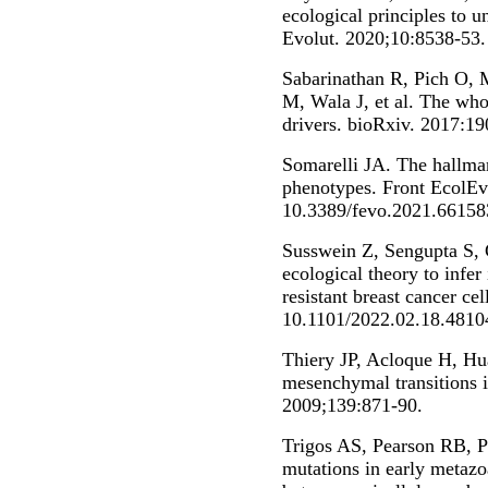
ecological principles to 
Evolut. 2020;10:8538-53.
Sabarinathan R, Pich O, M
M, Wala J, et al. The wh
drivers. bioRxiv. 2017:19
Somarelli JA. The hallmar
phenotypes. Front EcolEvo
10.3389/fevo.2021.66158
Susswein Z, Sengupta S, 
ecological theory to infer
resistant breast cancer ce
10.1101/2022.02.18.4810
Thiery JP, Acloque H, Hu
mesenchymal transitions i
2009;139:871-90.
Trigos AS, Pearson RB, 
mutations in early metazo