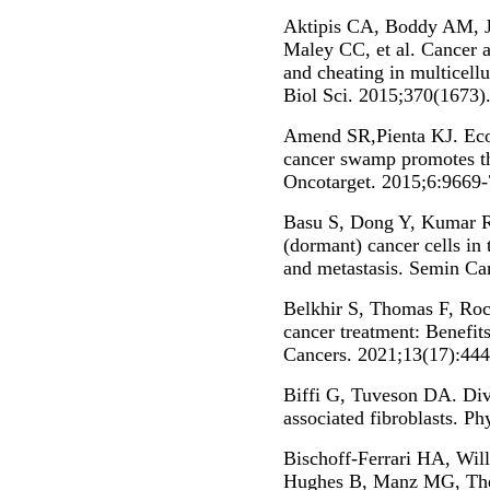
Aktipis CA, Boddy AM, 
Maley CC, et al. Cancer ac
and cheating in multicell
Biol Sci. 2015;370(1673).
Amend SR,Pienta KJ. Ecol
cancer swamp promotes th
Oncotarget. 2015;6:9669-
Basu S, Dong Y, Kumar R
(dormant) cancer cells in 
and metastasis. Semin Ca
Belkhir S, Thomas F, Roc
cancer treatment: Benefit
Cancers. 2021;13(17):444
Biffi G, Tuveson DA. Dive
associated fibroblasts. P
Bischoff-Ferrari HA, Wi
Hughes B, Manz MG, Thei