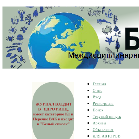
Главная
О нас
Вход
ЖУРНАЛ ВХОДИТ
Регистрация
В ЯДРО РИНЦ
,
Поиск
имеет категорию К1 в
Текущий выпуск
Перечне ВАК и входит
Архивы
в "Белый список"
Объявления
ДЛЯ АВТОРОВ