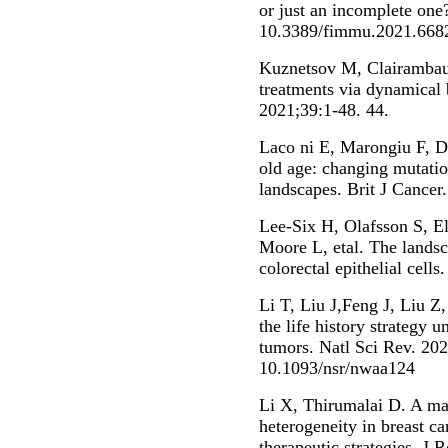
or just an incomplete one
10.3389/fimmu.2021.668
Kuznetsov M, Clairambaul
treatments via dynamical 
2021;39:1-48. 44.
Laco ni E, Marongiu F, De
old age: changing mutati
landscapes. Brit J Cancer
Lee-Six H, Olafsson S, E
Moore L, etal. The landsc
colorectal epithelial cell
Li T, Liu J,Feng J, Liu Z,
the life history strategy u
tumors. Natl Sci Rev. 202
10.1093/nsr/nwaa124
Li X, Thirumalai D. A ma
heterogeneity in breast ca
therapeutic strategies. J 