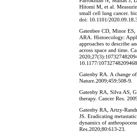
Farrokhian N, Maltas J, 
Hitomi M, et al. Measurin
small cell lung cancer. b
doi: 10.1101/2020.09.18
Gatenbee CD, Minor ES,
ARA. Histoecology: Apply
approaches to describe a
across space and time. Ca
2020;27(3):107327482094
10.1177/1073274820946
Gatenby RA. A change of s
Nature.2009;459:508-9.
Gatenby RA, Silva AS, Gi
therapy. Cancer Res. 200
Gatenby RA, Artzy-Randr
JS. Eradicating metastati
dynamics of anthropocene
Res.2020;80:613-23.