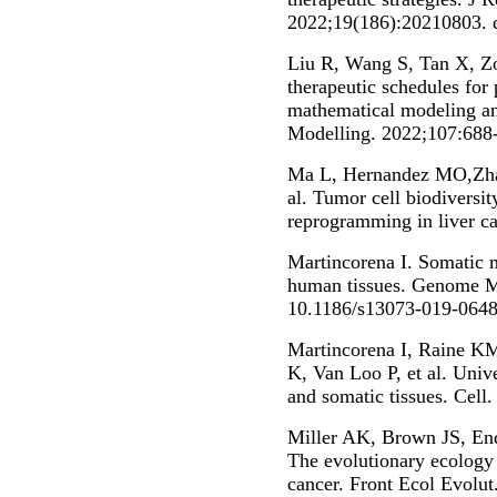
2022;19(186):20210803. d
Liu R, Wang S, Tan X, Zo
therapeutic schedules for
mathematical modeling a
Modelling. 2022;107:688
Ma L, Hernandez MO,Zhao
al. Tumor cell biodiversi
reprogramming in liver ca
Martincorena I. Somatic m
human tissues. Genome Me
10.1186/s13073-019-0648
Martincorena I, Raine K
K, Van Loo P, et al. Unive
and somatic tissues. Cell
Miller AK, Brown JS, En
The evolutionary ecology
cancer. Front Ecol Evolut.