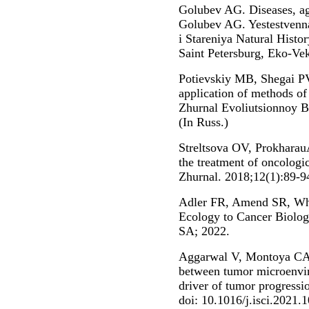
Golubev AG. Diseases, agi
Golubev AG. Yestestvennay
i Stareniya Natural Histo
Saint Petersburg, Eko-Vek
Potievskiy MB, Shegai PV
application of methods of
Zhurnal Evoliutsionnoy Bi
(In Russ.)
Streltsova OV, Prokhara
the treatment of oncologi
Zhurnal. 2018;12(1):89-94
Adler FR, Amend SR, Whe
Ecology to Cancer Biolog
SA; 2022.
Aggarwal V, Montoya CA,
between tumor microenvir
driver of tumor progressi
doi: 10.1016/j.isci.2021.