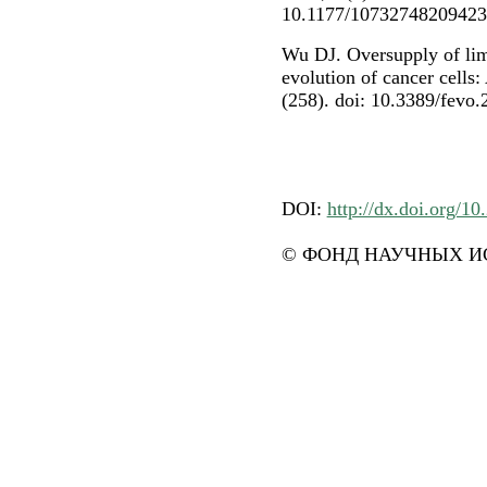
10.1177/1073274820942
Wu DJ. Oversupply of limi
evolution of cancer cells:
(258). doi: 10.3389/fevo
DOI:
http://dx.doi.org/1
© ФОНД НАУЧНЫХ ИС