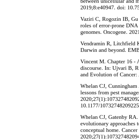
between unicellular and mu
2019;8:e40947. doi: 10.7
Vaziri C, Rogozin IB, G
roles of error-prone DNA
genomes. Oncogene. 2021
Vendramin R, Litchfield 
Darwin and beyond. EMB
Vincent M. Chapter 16 - 
discourse. In: Ujvari B,
and Evolution of Cancer: 
Whelan CJ, Cunningham JJ
lessons from pest manage
2020;27(1):107327482092
10.1177/1073274820922
Whelan CJ, Gatenby RA. S
evolutionary approaches t
conceptual home. Cancer 
2020;27(1):107327482094