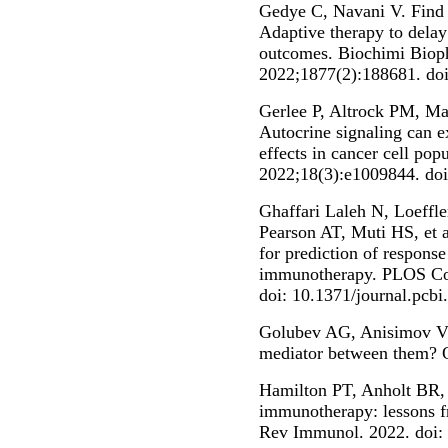
Gedye C, Navani V. Find t
Adaptive therapy to delay
outcomes. Biochimi Biop
2022;1877(2):188681. doi
Gerlee P, Altrock PM, Ma
Autocrine signaling can e
effects in cancer cell po
2022;18(3):e1009844. doi
Ghaffari Laleh N, Loeffl
Pearson AT, Muti HS, et a
for prediction of respons
immunotherapy. PLOS Co
doi: 10.1371/journal.pcb
Golubev AG, Anisimov VN
mediator between them? 
Hamilton PT, Anholt BR
immunotherapy: lessons f
Rev Immunol. 2022. doi: