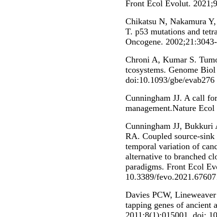
Front Ecol Evolut. 2021;
Chikatsu N, Nakamura Y,
T. p53 mutations and tetra
Oncogene. 2002;21:3043-
Chroni A, Kumar S. Tumor
tcosystems. Genome Biol 
doi:10.1093/gbe/evab276
Cunningham JJ. A call for
management.Nature Ecol 
Cunningham JJ, Bukkuri A
RA. Coupled source-sink h
temporal variation of canc
alternative to branched cl
paradigms. Front Ecol Evo
10.3389/fevo.2021.67607
Davies PCW, Lineweaver 
tapping genes of ancient a
2011;8(1):015001. doi: 1