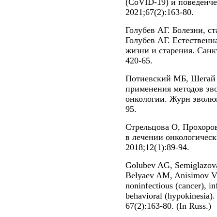
(CoVID-19) и поведенче
2021;67(2):163-80.
Голубев АГ. Болезни, ст
Голубев АГ. Естественн
жизни и старения. Санк
420-65.
Потиевский МБ, Шегай
применения методов эв
онкологии. Журн эволюц
95.
Стрельцова О, Прохоро
в лечении онкологическ
2018;12(1):89-94.
Golubev AG, Semiglazov
Belyaev AM, Anisimov VN
noninfectious (cancer), i
behavioral (hypokinesia)
67(2):163-80. (In Russ.)