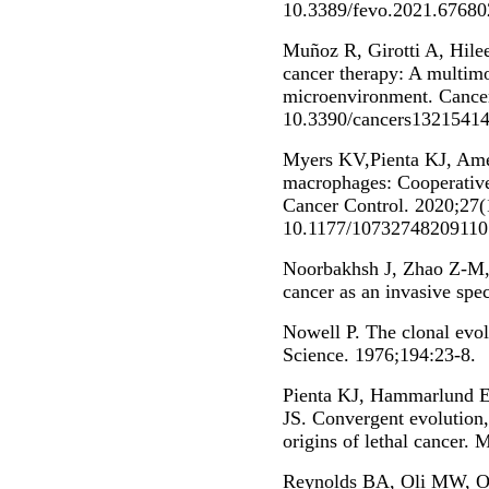
10.3389/fevo.2021.67680
Muñoz R, Girotti A, Hilee
cancer therapy: A multim
microenvironment. Cancer
10.3390/cancers1321541
Myers KV,Pienta KJ, Ame
macrophages: Cooperative
Cancer Control. 2020;27
10.1177/10732748209110
Noorbakhsh J, Zhao Z-M, 
cancer as an invasive spe
Nowell P. The clonal evol
Science. 1976;194:23-8.
Pienta KJ, Hammarlund 
JS. Convergent evolution,
origins of lethal cancer.
Reynolds BA, Oli MW, O