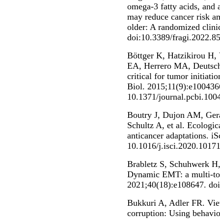
omega-3 fatty acids, and
may reduce cancer risk a
older: A randomized clinic
doi:10.3389/fragi.2022.8
Böttger K, Hatzikirou H
EA, Herrero MA, Deutsch 
critical for tumor initia
Biol. 2015;11(9):e1004366
10.1371/journal.pcbi.100
Boutry J, Dujon AM, Gera
Schultz A, et al. Ecologi
anticancer adaptations. i
10.1016/j.isci.2020.10171
Brabletz S, Schuhwerk H,
Dynamic EMT: a multi-to
2021;40(18):e108647. do
Bukkuri A, Adler FR. Vie
corruption: Using behavio