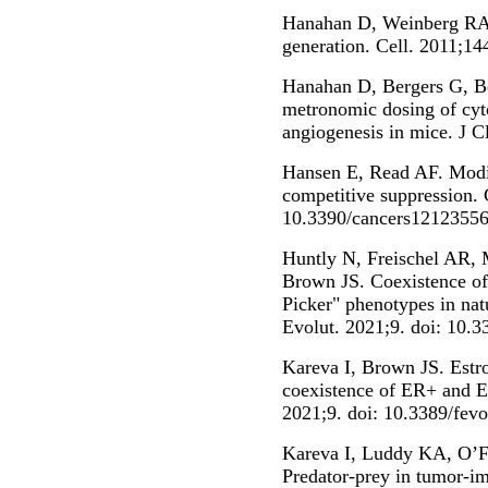
Hanahan D, Weinberg RA. 
generation. Cell. 2011;14
Hanahan D, Bergers G, Be
metronomic dosing of cyto
angiogenesis in mice. J C
Hansen E, Read AF. Modif
competitive suppression. 
10.3390/cancers12123556
Huntly N, Freischel AR, 
Brown JS. Coexistence 
Picker" phenotypes in nat
Evolut. 2021;9. doi: 10.
Kareva I, Brown JS. Estro
coexistence of ER+ and ER
2021;9. doi: 10.3389/fev
Kareva I, Luddy KA, O’F
Predator-prey in tumor-i