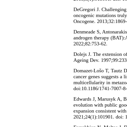
DeGregori J. Challenging 
oncogenic mutations truly
Oncogene. 2013;32:1869-
Denmeade S, Antonaraki
androgen therapy (BAT):Ap
2022;82:753-62.
Dolejs J. The extension o
Ageing Dev. 1997;99:233
Domazet-Lošo T, Tautz D. 
cancer genes suggests a l
multicellularity in metaz
doi:10.1186/1741-7007-8
Edwards J, Marusyk A, Ba
evolution with public good
expansion consistent with
2021;24(1):101901. doi: 