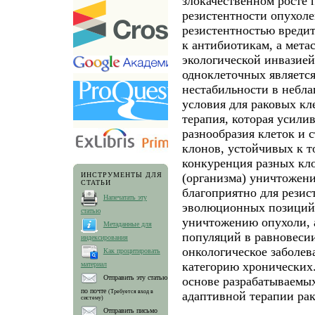
злокачественном росте 
резистентности опухоле
резистентностью вредит
к антибиотикам, а мета
экологической инвазие
одноклеточных являетс
нестабильности в небла
условия для раковых кл
терапия, которая усили
разнообразия клеток и 
клонов, устойчивых к т
конкуренция разных кло
(организма) уничтожени
ИНСТРУМЕНТЫ ДЛЯ
СТАТЬИ
благоприятно для резис
Напечатать эту
эволюционных позиций 
статью
уничтожению опухоли, 
Метаданные для
популяций в равновеси
индексирования
онкологическое заболев
Как процитировать
категорию хронических.
материал
Отправить эту статью
основе разрабатываемы
по почте
(Требуется вход в
адаптивной терапии рак
систему)
Отправить письмо