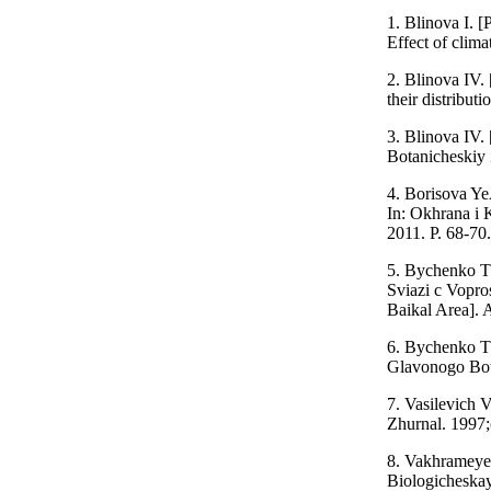
1. Blinova I. [
Effect of clima
2. Blinova IV.
their distribut
3. Blinova IV.
Botanicheskiy 
4. Borisova Ye
In: Okhrana i 
2011. P. 68-70.
5. Bychenko T
Sviazi c Vopro
Baikal Area]. 
6. Bychenko TM
Glavonogo Bot
7. Vasilevich 
Zhurnal. 1997;
8. Vakhrameye
Biologicheska