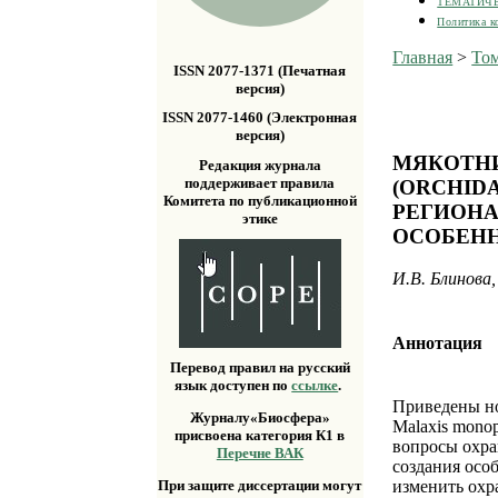
ТЕМАТИЧ
Политика к
Главная
>
Том
ISSN 2077-1371 (Печатная
версия)
ISSN 2077-1460 (Электронная
версия)
МЯКОТНИ
Редакция журнала
поддерживает правила
(ORCHID
Комитета по публикационной
РЕГИОНА
этике
ОСОБЕНН
И.В. Блинова,
Аннотация
Перевод правил на русский
язык доступен по
ссылке
.
Приведены но
Журналу«Биосфера»
Malaxis monop
присвоена категория К1 в
вопросы охра
Перечне ВАК
создания осо
изменить охр
При защите диссертации могут