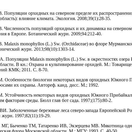
В. Популяции орхидных на северном пределе их распространени
бласть): влияние климата. Экология. 2008;39(1):28-35.
В. Численность популяций орхидных и их динамика на северном
ния в Европе. Ботанический журн. 2009;94:212-40.
. Malaxis monophyllos (L.) Sw. (Orchidaceae) во флоре Мурманск
анический журн. 2013;98(10):1303-14.
А. Популяции Malaxis monophyllos (L.) Sw. в окрестностях озера
бласти. В кн.: Охрана и культивирование орхидей. М.: Товарище
ний КМК; 2011. C. 8-70.
ТМ. Особенности биологии некоторых видов орхидных Южного 
росами их охраны. Автореф. канд. дисс. М.; 1992.
М. Устойчивость некоторых видов орхидных Южного Прибайкал
 факторам среды. Бюлл глав бот сада. 1997;(175):80-2.
 ВИ. Заболоченные березовые леса северо-запада Европейской Ро
журн. 1997;82(11):19-29.
а МГ, Быченко ТМ, Татаренко ИВ, Экзерцева МВ. Мякотница одн
еская флора Московской области. М.: МГУ; 1993. С. 40-50.