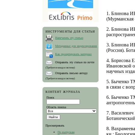
1. Блинова И
(Мурманская о
2. Блинова И
ИНСТРУМЕНТЫ ДЛЯ СТАТЬИ
распростране
Напечатать эту статью
3. Блинова ИВ
Метаданные для индексирования
(Россия). Бот
Как процитировать материал
4. Борисова Е
Отправить эту статью по почте
Ивановской о
(Требуется вход в систему)
научных изда
Отправить письмо автору
(Требуется вход в систему)
5. Быченко 
в связи с воп
КОНТЕНТ ЖУРНАЛА
6. Быченко Т
Поиск
антропогенным
Область поиска
7. Василевич
Ботанический 
Просматривать
8. Вахрамеев
По выпускам
кн.: Биологич