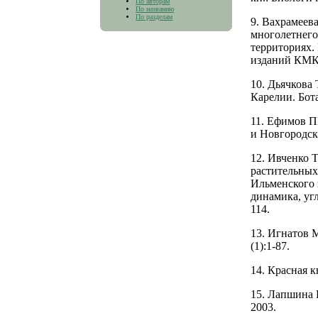
По авторам
По названию
По разделам
9. Вахрамеев
многолетнего
территориях.
изданий КМК;
10. Дьячкова
Карелии. Бота
11. Ефимов П
и Новгородск
12. Ивченко 
растительных
Ильменского 
динамика, уг
114.
13. Игнатов 
(1):1-87.
14. Красная 
15. Лапшина 
2003.