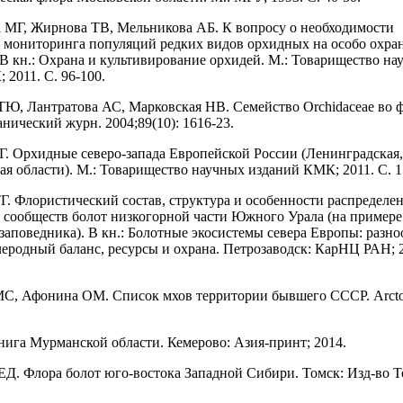
а МГ, Жирнова ТВ, Мельникова АБ. К вопросу о необходимости
 мониторинга популяций редких видов орхидных на особо охра
 В кн.: Охрана и культивирование орхидей. М.: Товарищество н
 2011. С. 96-100.
 ТЮ, Лантратова АС, Марковская НВ. Семейство Orchidaceae во 
нический журн. 2004;89(10): 1616-23.
Г. Орхидные северо-запада Европейской России (Ленинградская,
ая области). М.: Товарищество научных изданий КМК; 2011. С. 1
ТГ. Флористический состав, структура и особенности распределе
 сообществ болот низкогорной части Южного Урала (на примере
заповедника). В кн.: Болотные экосистемы севера Европы: разно
леродный баланс, ресурсы и охрана. Петрозаводск: КарНЦ РАН; 2
МС, Афонина ОМ. Список мхов территории бывшего СССР. Arcto
книга Мурманской области. Кемерово: Азия-принт; 2014.
ЕД. Флора болот юго-востока Западной Сибири. Томск: Изд-во То