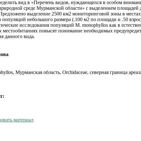
ределить вид в «Перечень видов, нуждающихся в особом вниман
природной среде Мурманской области» с выделением площадей 
Предложено выделение 2500 км2 мониторинговой зоны в местах
 популяций небольшого размера (.100 м2 по площади и .50 взро
тические исследования популяций M. monophyllos как в естестве
х местообитаниях повысят понимание необходимых предупреди
ия данного вида.
лова
hyllos, Мурманская область, Orchidaceae, северная граница ареал
т:
овать материал