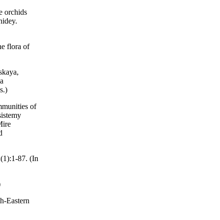
e orchids
hidey.
 flora of
skaya,
ia
s.)
mmunities of
sistemy
Mire
d
1):1-87. (In
)
th-Eastern