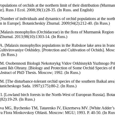
Populations of orchids at the northern limit of their distribution (Murma
te]. Russ J Ecol. 2008;39(1):28-35. (In Russ. and English)
 [Number of individuals and dynamics of orchid populations at the north
ion in Europe]. Botanicheskiy Zhurnal. 2009;94(2):212-40. (In Russ.)
 [Malaxis monophyllos (Orchidaceae) in the flora of Murmansk Region 
Zhurnal. 2013;98(10):1303-14. (In Russ.)
A. [Malaxis monophyllos populations in the Rubskoe lake area in Ivan
Kultivirovaniye Orkhidey. [Protection and Cultivation of Ochids]. М
 (In Russ.)
M. Osobennosti Biologii Nekotorykg Vidov Orkhisnykh Yuzhnogo Pr
sami Ikh Ohrany. [Biology and Protection of Some Orchid Species of t
Abstract of PhD Thesis. Мoscow; 1992. (In Russ.)
. [The disturbance-tolerant orchid species of the southern Baikal area]
anicheskogo Sada. 1997;(175):80-2. (In Russ.)
VI. [Lowland birch forests in the North-West of European Russia]. Bota
(82):19-29. (In Russ.)
va MG, Bychenko TM, Tatarenko IV, Ekzertseva MV. [White Adder’s 
ya Flora Moskovskoy Oblasti. Moscow: MGU; 1993. P. 40-50. (In Russ