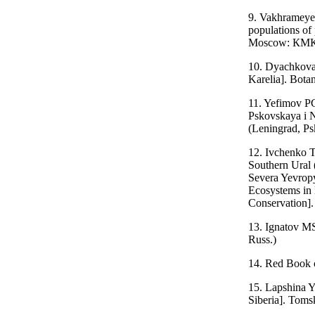
9. Vakhrameye
populations of 
Мoscow: КМК; 
10. Dyachkova
Karelia]. Bota
11. Yefimov P
Pskovskaya i N
(Leningrad, P
12. Ivchenko TG
Southern Ural 
Severa Yevrop
Ecosystems in 
Conservation].
13. Ignatov MS
Russ.)
14. Red Book o
15. Lapshina Y
Siberia]. Toms