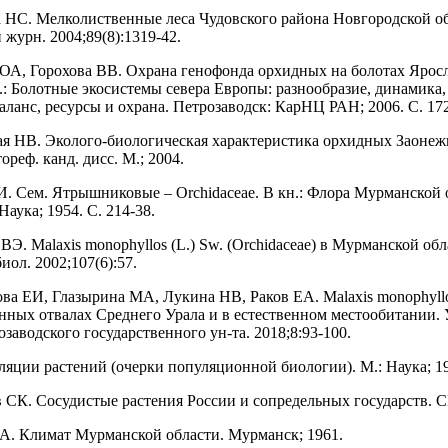
а НС. Мелколиственные леса Чудовского района Новгородской о
журн. 2004;89(8):1319-42.
 ОА, Горохова ВВ. Охрана генофонда орхидных на болотах Ярос
н.: Болотные экосистемы севера Европы: разнообразие, динамика,
аланс, ресурсы и охрана. Петрозаводск: КарНЦ РАН; 2006. С. 172
ая НВ. Эколого-биологическая характеристика орхидных Заонеж
ореф. канд. дисс. М.; 2004.
И. Сем. Ятрышниковые – Orchidaceae. В кн.: Флора Мурманской 
Наука; 1954. С. 214-38.
ВЭ. Malaxis monophyllos (L.) Sw. (Orchidaceae) в Мурманской об
ол. 2002;107(6):57.
ва ЕИ, Глазырина МА, Лукина НВ, Раков ЕА. Malaxis monophyllo
ных отвалах Среднего Урала и в естественном местообитании.
заводского государственного ун-та. 2018;8:93-100.
ляции растений (очерки популяционной биологии). М.: Наука; 1
в СК. Сосудистые растения России и сопредельных государств. С
БА. Климат Мурманской области. Мурманск; 1961.