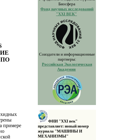
Биосфера
Фонд научных исследований
"XXI ВЕК"
S
НИЕ
Соиздатели и информационные
 ПО
партнеры:
Российская Экологическая
Академия
рхидных
отрены
ФНИ "XXI век"
на примере
представляет: новый номер
но
журнала "МАШИНЫ И
МЕХАНИЗМЫ"
нской