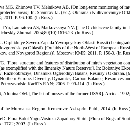
va MG, Zhirnova TV, Melnikova AB. [On long-term monitoring of rar
protected areas]. In: Shamrov I.I. (Ed.). Okhrana i Kultivirovaniye Ork
2011. P. 96-100. (In Russ.)
 TYu, Lantratova AS, Markovskaya NV. [The Orchidaceae family in the
nicheskiy Zhurnal. 2004;89(10):1616-23. (In Russ.)
G. Orphidniye Severo-Zapada Yevropeyskoy Oblasti Rossii (Leningrad
ovgorodskaya Oblasti). [Orchids of the North-West of European Russ
skov, and Novgorod Regions)]. Мoscow: КМК; 2011. P. 150-3. (In Rus
. [Flora, structure and features of distribution of mire's vegetation co
(as exemplified with the Ilmensky Nature Reserve)]. In: Bolotniye Eko
y: Raznoobraziye, Dinamika Uglerodnyi Balans, Resursy i Okhrana. [
Northern Europe: Diversity, Dynamics, Carbon Balance, Resources an
 Petrozavodsk: KarRTs RAN; 2006. P. 99-114. (In Russ.)
, Afonina OM. [The list of mosses of the former USSR]. Arctoa. 1992;(
f the Murmansk Region. Kemerovo: Azia-print Publ., 2014. (In Russ.
eD. Flora Bolot Yugo-Vostoka Zapadnoy Sibiri. [Flora of Bogs of Sou
k: TGU; 2003. (In Russ.)