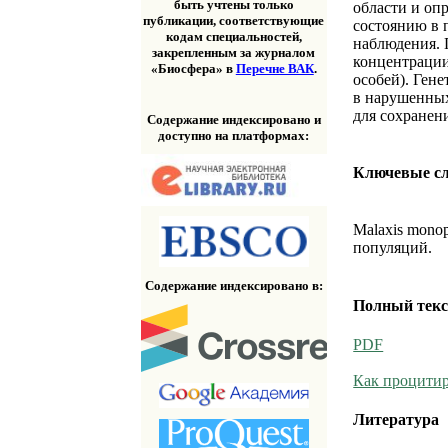
быть учтены только
области и оп
публикации, соответствующие
состоянию в 
кодам специальностей,
наблюдения. 
закрепленным за журналом
концентрации
«Биосфера» в
Перечне ВАК
.
особей). Гене
в нарушенны
для сохранен
Содержание индексировано и
доступно на платформах:
Ключевые с
Malaxis monop
популяций.
Содержание индексировано в:
Полный текс
PDF
Как процитир
Литература