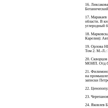
16. Ликсаков
Ботанический 
17. Маракаев
области. В к
углеродный б
18. Марковск
Карелия): Авт
19. Орлова Н
Том 2. М.-Л.: 
20. Скворцов 
МОИП. Отд би
21. Филимоно
на промышлен
записки Петро
22. Ценопопу
23. Черепано
24. Яковлев 