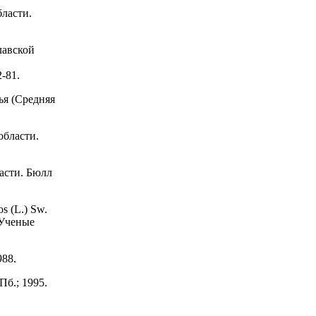
бласти.
лавской
-81.
ья (Средняя
области.
ласти. Бюлл
s (L.) Sw.
 Ученые
988.
Пб.; 1995.