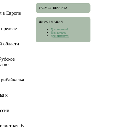
РАЗМЕР ШРИФТА
я в Европе
ИНФОРМАЦИЯ
 пределе
Для читателей
Для авторов
Для библиотек
ой области
 Рубское
ство
Прибайкалья
ья к
ссии.
олистная. В