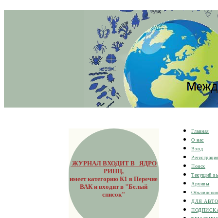
Главная
О нас
Вход
Регистраци
ЖУРНАЛ ВХОДИТ В ЯДРО
Поиск
РИНЦ
,
Текущий в
имеет категорию К1 в Перечне
Архивы
ВАК и входит в "Белый
Объявлени
список"
ДЛЯ АВТ
ПОДПИСК