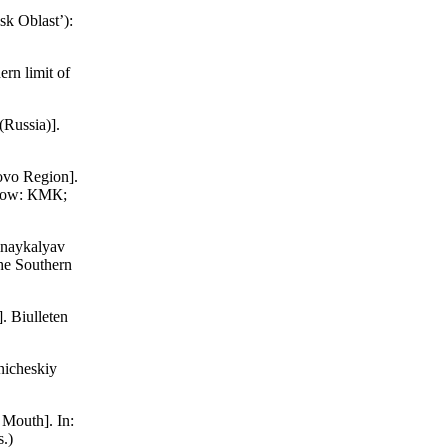
nsk Oblast’):
ern limit of
(Russia)].
ovo Region].
oscow: КМК;
inaykalyav
he Southern
. Biulleten
nicheskiy
Mouth]. In:
.)