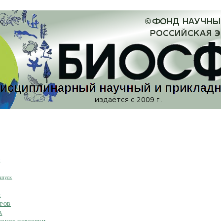
я
ыпуск
я
ОРОВ
А