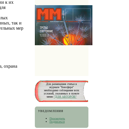
ии к их
для
слых
нных, так и
тельных мер
а, охрана
Для размещения статьи в
журнале "Биосфера"
необходимо соблюдение всех
условий, указанных в пункте
меню
"ДЛЯ АВТОРОВ"
УВЕДОМЛЕНИЯ
Просмотреть
Подписаться