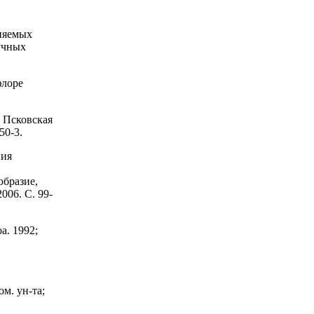
няемых
аучных
флоре
 Псковская
50-3.
ния
образие,
006. С. 99-
a. 1992;
м. ун-та;