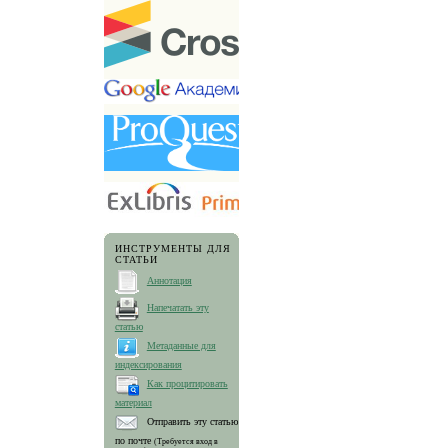
ИНСТРУМЕНТЫ ДЛЯ
СТАТЬИ
Аннотация
Напечатать эту
статью
Метаданные для
индексирования
Как процитировать
материал
Отправить эту статью
по почте
(Требуется вход в