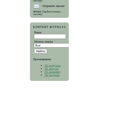
систему)
Отправить письмо
автору
(Требуется вход в
систему)
КОНТЕНТ ЖУРНАЛА
Поиск
Область поиска
Просматривать
По выпускам
По авторам
По названию
По разделам