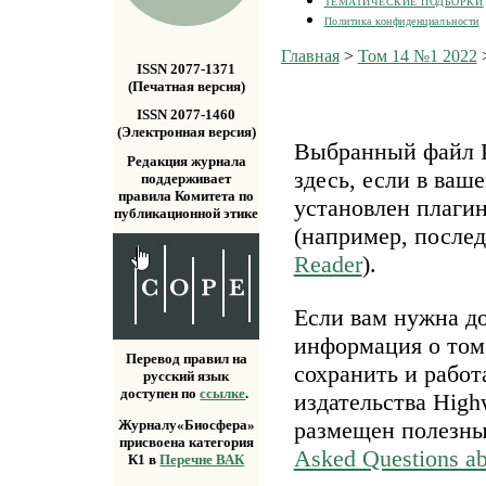
ТЕМАТИЧЕСКИЕ ПОДБОРКИ
Политика конфиденциальности
Главная
>
Том 14 №1 2022
ISSN 2077-1371
(Печатная версия)
ISSN 2077-1460
(Электронная версия)
Выбранный файл P
Редакция журнала
здесь, если в ваш
поддерживает
правила Комитета по
установлен плаги
публикационной этике
(например, после
Reader
).
Если вам нужна д
информация о том,
Перевод правил на
сохранить и работ
русский язык
доступен по
ссылке
.
издательства Highw
размещен полезн
Журналу«Биосфера»
присвоена категория
Asked Questions a
К1 в
Перечне ВАК