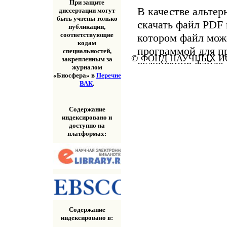
При защите
В качестве альтер
диссертации могут
быть учтены только
скачать файл PDF 
публикации,
соответствующие
котором файл мож
кодам
программой для п
специальностей,
© ФОНД НАУЧНЫХ ИС
закрепленным за
скачивания файла
журналом
«Скачать» выше.
«Биосфера» в
Перечне
ВАК
.
Содержание
индексировано и
доступно на
платформах:
Содержание
индексировано в: