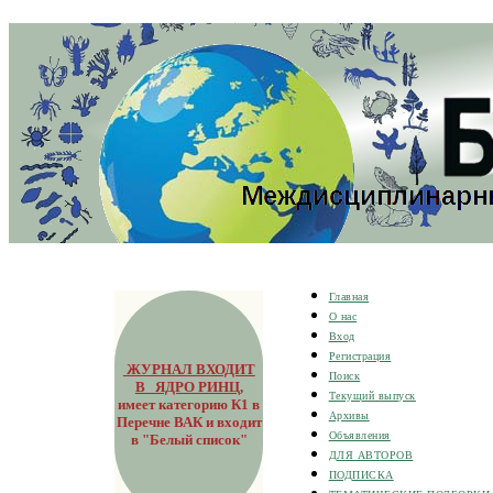
Главная
О нас
Вход
Регистрация
ЖУРНАЛ ВХОДИТ
Поиск
В ЯДРО РИНЦ
,
Текущий выпуск
имеет категорию К1 в
Архивы
Перечне ВАК и входит
Объявления
в "Белый список"
ДЛЯ АВТОРОВ
ПОДПИСКА