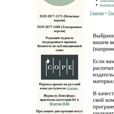
ТЕМАТИЧ
Политика к
Главная
>
Том
ISSN 2077-1371 (Печатная
версия)
ISSN 2077-1460 (Электронная
версия)
Выбранн
Редакция журнала
вашем ве
поддерживает правила
Комитета по публикационной
(наприм
этике
Если ва
распечат
издатель
материа
Перевод правил на русский
язык доступен по
ссылке
.
В качест
Журналу«Биосфера»
свой ко
присвоена категория К1 в
Перечне ВАК
програм
При защите диссертации могут
щелкнит