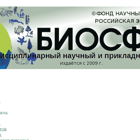
я
ыпуск
я
ОРОВ
А