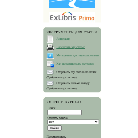
ИНСТРУМЕНТЫ ДЛЯ СТАТЬИ
Аннотация
Напечатать эту статью
Метаданные для индексирования
Как процитировать материал
Отправить эту статью по почте
(Требуется вход в систему)
Отправить письмо автору
(Требуется вход в систему)
КОНТЕНТ ЖУРНАЛА
Поиск
Область поиска
Просматривать