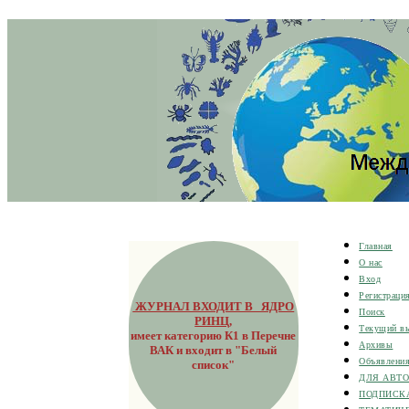
Главная
О нас
Вход
Регистраци
ЖУРНАЛ ВХОДИТ В ЯДРО
Поиск
РИНЦ
,
Текущий в
имеет категорию К1 в Перечне
Архивы
ВАК и входит в "Белый
Объявлени
список"
ДЛЯ АВТ
ПОДПИСК