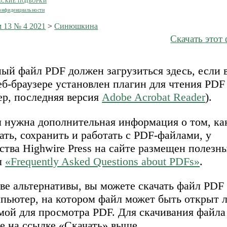
ЕСКИЕ ПОДБОРКИ
онфиденциальности
 13 № 4 2021
>
Синюшкина
Скачать этот
ый файл PDF должен загрузиться здесь, если 
б-браузере установлен плагин для чтения PDF
ер, последняя версия
Adobe Acrobat Reader
).
м нужна дополнительная информация о том, ка
ать, сохранить и работать с PDF-файлами, у
ства Highwire Press на сайте размещен полезн
л
«Frequently Asked Questions about PDFs»
.
ве альтернативы, вы можете скачать файл PDF
мпьютер, на котором файл может быть открыт 
мой для просмотра PDF. Для скачивания файл
е на ссылке «Скачать» выше.