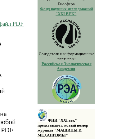
Биосфера
Фонд научных исследований
"XXI ВЕК"
 файл PDF
в
Соиздатели и информационные
партнеры:
Российская Экологическая
Академия
к
ый
 на
любой
ФНИ "XXI век"
представляет: новый номер
а PDF
журнала "МАШИНЫ И
МЕХАНИЗМЫ"