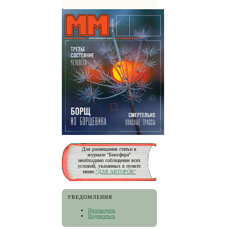
Для размещения статьи в
журнале "Биосфера"
необходимо соблюдение всех
условий, указанных в пункте
меню
"ДЛЯ АВТОРОВ"
УВЕДОМЛЕНИЯ
Просмотреть
Подписаться