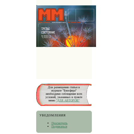
Для размещения статьи в
журнале "Биосфера"
необходимо соблюдение всех
условий, указанных в пункте
меню
"ДЛЯ АВТОРОВ"
УВЕДОМЛЕНИЯ
Просмотреть
Подписаться