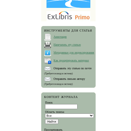
ИНСТРУМЕНТЫ ДЛЯ СТАТЬИ
Аннотация
Напечатать эту статью
Метаданные для индексирования
Как процитировать материал
Отправить эту статью по почте
(Требуется вход в систему)
Отправить письмо автору
(Требуется вход в систему)
КОНТЕНТ ЖУРНАЛА
Поиск
Область поиска
Просматривать