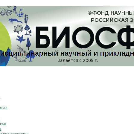
я
ыпуск
я
ОРОВ
А