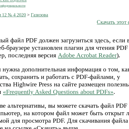
ЕСКИЕ ПОДБОРКИ
онфиденциальности
 12 № 4 2020
>
Газизова
Скачать этот
ый файл PDF должен загрузиться здесь, если 
б-браузере установлен плагин для чтения PDF
ер, последняя версия
Adobe Acrobat Reader
).
м нужна дополнительная информация о том, ка
ать, сохранить и работать с PDF-файлами, у
ства Highwire Press на сайте размещен полезн
л
«Frequently Asked Questions about PDFs»
.
ве альтернативы, вы можете скачать файл PDF
мпьютер, на котором файл может быть открыт 
мой для просмотра PDF. Для скачивания файл
е на ссылке «Скачать» выше.