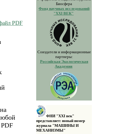
Биосфера
Фонд научных исследований
"XXI ВЕК"
 файл PDF
в
Соиздатели и информационные
партнеры:
Российская Экологическая
Академия
к
ый
 на
любой
ФНИ "XXI век"
представляет: новый номер
а PDF
журнала "МАШИНЫ И
МЕХАНИЗМЫ"