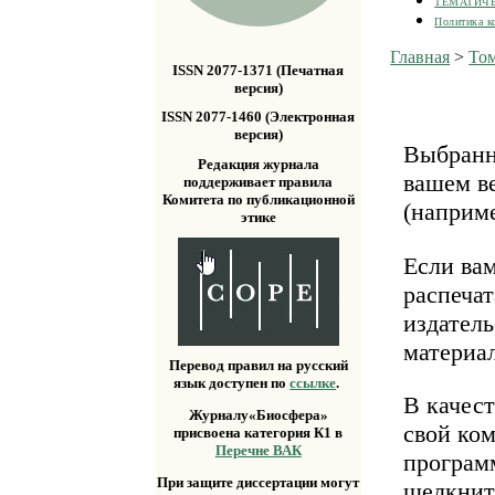
ТЕМАТИЧ
Политика к
Главная
>
Том
ISSN 2077-1371 (Печатная
версия)
ISSN 2077-1460 (Электронная
версия)
Выбранн
Редакция журнала
вашем ве
поддерживает правила
Комитета по публикационной
(наприм
этике
Если ва
распечат
издатель
материа
Перевод правил на русский
язык доступен по
ссылке
.
В качест
Журналу«Биосфера»
свой ко
присвоена категория К1 в
Перечне ВАК
програм
При защите диссертации могут
щелкнит