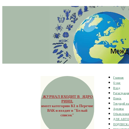
Главная
О нас
Вход
Регистраци
ЖУРНАЛ ВХОДИТ В ЯДРО
Поиск
РИНЦ
,
Текущий в
имеет категорию К1 в Перечне
Архивы
ВАК и входит в "Белый
Объявлени
список"
ДЛЯ АВТ
ПОДПИСК