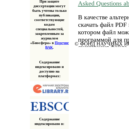
При защите
Asked Questions a
диссертации могут
быть учтены только
публикации,
В качестве альтер
соответствующие
скачать файл PDF 
кодам
специальностей,
котором файл мож
закрепленным за
программой для п
журналом
«Биосфера» в
Перечне
© ФОНД НАУЧНЫХ ИС
скачивания файла
ВАК
.
«Скачать» выше.
Содержание
индексировано и
доступно на
платформах:
Содержание
индексировано в: