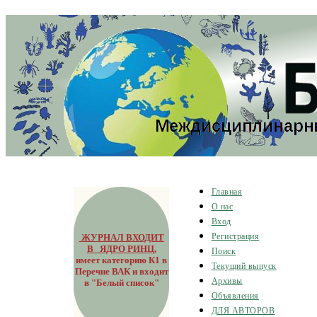
Главная
О нас
Вход
ЖУРНАЛ ВХОДИТ
Регистрация
В ЯДРО РИНЦ
,
Поиск
имеет категорию К1 в
Текущий выпуск
Перечне ВАК и входит
Архивы
в "Белый список"
Объявления
ДЛЯ АВТОРОВ