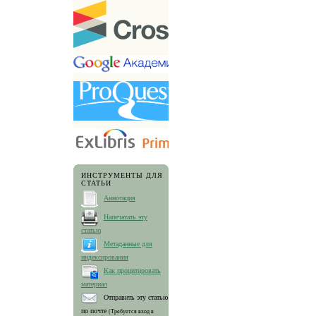
ИНСТРУМЕНТЫ ДЛЯ
СТАТЬИ
Аннотация
Напечатать эту
статью
Метаданные для
индексирования
Как процитировать
материал
Отправить эту статью
по почте
(Требуется вход в