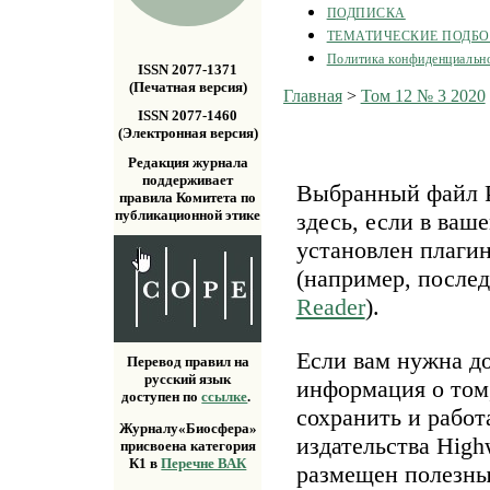
ПОДПИСКА
ТЕМАТИЧЕСКИЕ ПОДБ
Политика конфиденциальн
ISSN 2077-1371
(Печатная версия)
Главная
>
Том 12 № 3 2020
ISSN 2077-1460
(Электронная версия)
Редакция журнала
поддерживает
Выбранный файл P
правила Комитета по
публикационной этике
здесь, если в ваш
установлен плаги
(например, после
Reader
).
Если вам нужна д
Перевод правил на
русский язык
информация о том,
доступен по
ссылке
.
сохранить и работ
Журналу«Биосфера»
издательства Highw
присвоена категория
К1 в
Перечне ВАК
размещен полезн