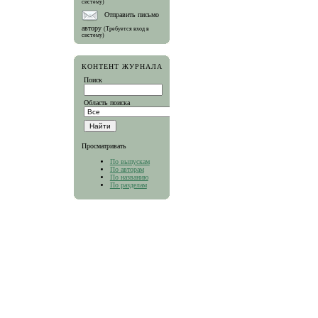
систему)
Отправить письмо
автору
(Требуется вход в
систему)
КОНТЕНТ ЖУРНАЛА
Поиск
Область поиска
Просматривать
По выпускам
По авторам
По названию
По разделам