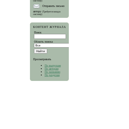
систему)
Отправить письмо
автору
(Требуется вход в
систему)
КОНТЕНТ ЖУРНАЛА
Поиск
Область поиска
Просматривать
По выпускам
По авторам
По названию
По разделам