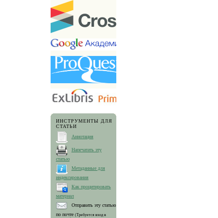
ИНСТРУМЕНТЫ ДЛЯ
СТАТЬИ
Аннотация
Напечатать эту
статью
Метаданные для
индексирования
Как процитировать
материал
Отправить эту статью
по почте
(Требуется вход в