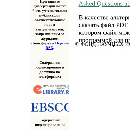
При защите
Asked Questions a
диссертации могут
быть учтены только
публикации,
В качестве альтер
соответствующие
скачать файл PDF 
кодам
специальностей,
котором файл мож
закрепленным за
программой для п
журналом
«Биосфера» в
Перечне
© ФОНД НАУЧНЫХ ИС
скачивания файла
ВАК
.
«Скачать» выше.
Содержание
индексировано и
доступно на
платформах:
Содержание
индексировано в: