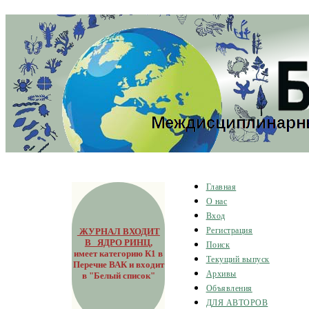
Главная
О нас
Вход
ЖУРНАЛ ВХОДИТ
Регистрация
В ЯДРО РИНЦ
,
Поиск
имеет категорию К1 в
Текущий выпуск
Перечне ВАК и входит
Архивы
в "Белый список"
Объявления
ДЛЯ АВТОРОВ