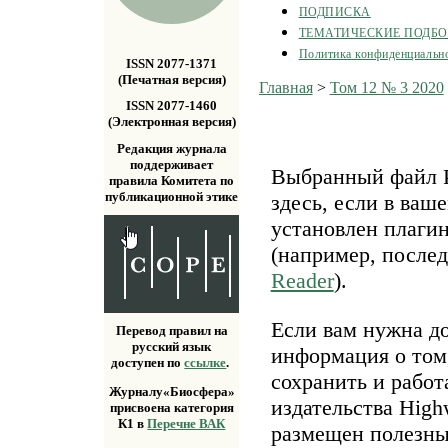
ПОДПИСКА
ТЕМАТИЧЕСКИЕ ПОДБ
Политика конфиденциальн
ISSN 2077-1371
(Печатная версия)
Главная
>
Том 12 № 3 2020
ISSN 2077-1460
(Электронная версия)
Редакция журнала
поддерживает
Выбранный файл P
правила Комитета по
публикационной этике
здесь, если в ваш
установлен плаги
(например, после
Reader
).
Если вам нужна д
Перевод правил на
русский язык
информация о том,
доступен по
ссылке
.
сохранить и работ
Журналу«Биосфера»
издательства Highw
присвоена категория
К1 в
Перечне ВАК
размещен полезн