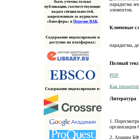
быть учтены только
парадигма зе
публикации, соответствующие
элементов.
кодам специальностей,
закрепленным за журналом
«Биосфера» в
Перечне ВАК
.
Ключевые с
Содержание индексировано и
доступно на платформах:
парадигма, д
Полный текс
PDF
Как процитир
Содержание индексировано в:
Литература
1. Пересмотр
организация 
2. Апарин БФ