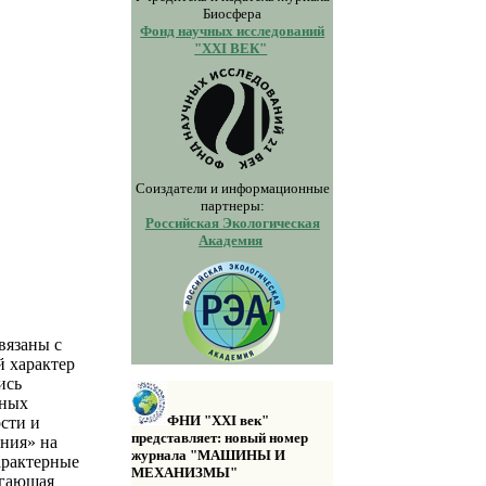
Биосфера
Фонд научных исследований
"XXI ВЕК"
Соиздатели и информационные
партнеры:
Российская Экологическая
Академия
вязаны с
й характер
ись
нных
ФНИ "XXI век"
ости и
представляет: новый номер
ения» на
журнала "МАШИНЫ И
арактерные
МЕХАНИЗМЫ"
егающая