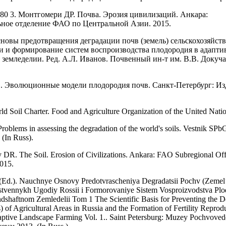
0-80 3. Монтгомери ДР. Почва. Эрозия цивилизаций. Анкара:
ное отделение ФАО по Центральной Азии. 2015.
сновы предотвращения деградации почв (земель) сельскохозяйст
и и формирование систем воспроизводства плодородия в адапти
земледелии. Ред. А.Л. Иванов. Почвенный ин-т им. В.В. Докучае
. Эволюционные модели плодородия почв. Санкт-Петербург: Из
ld Soil Charter. Food and Agriculture Organization of the United Nati
Problems in assessing the degradation of the world's soils. Vestnik SP
 (In Russ).
DR. The Soil. Erosion of Civilizations. Ankara: FAO Subregional Off
2015.
 (Ed.). Nauchnye Osnovy Predotvrascheniya Degradatsii Pochv (Zemel
stvennykh Ugodiy Rossii i Formorovaniye Sistem Vosproizvodstva Plo
shaftnom Zemledelii Tom 1 The Scientific Basis for Preventing the D
) of Agricultural Areas in Russia and the Formation of Fertility Reprod
aptive Landscape Farming Vol. 1.. Saint Petersburg: Muzey Pochvoved