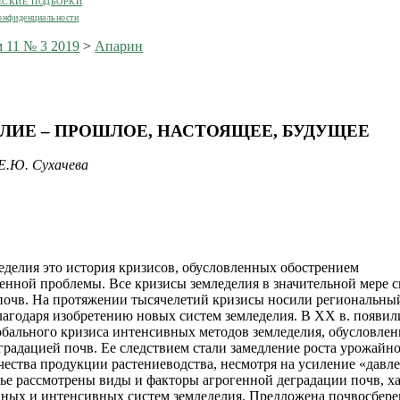
ЕСКИЕ ПОДБОРКИ
онфиденциальности
 11 № 3 2019
>
Апарин
ЛИЕ – ПРОШЛОЕ, НАСТОЯЩЕЕ, БУДУЩЕЕ
 Е.Ю. Сухачева
еделия это история кризисов, обусловленных обострением
енной проблемы. Все кризисы земледелия в значительной мере с
почв. На протяжении тысячелетий кризисы носили региональны
лагодаря изобретению новых систем земледелия. В ХХ в. появил
бального кризиса интенсивных методов земледелия, обусловле
градацией почв. Ее следствием стали замедление роста урожайн
чества продукции растениеводства, несмотря на усиление «давл
тье рассмотрены виды и факторы агрогенной деградации почв, х
вных и интенсивных систем земледелия. Предложена почвосбер