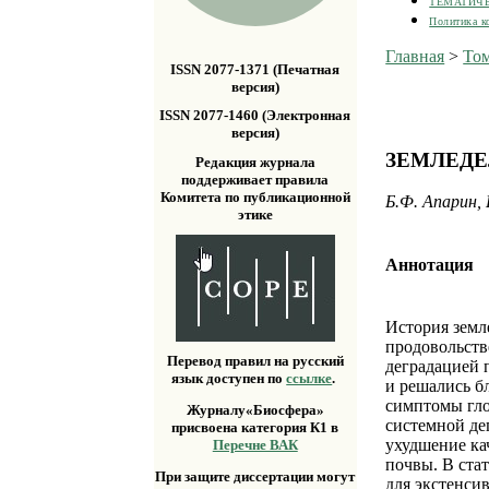
ТЕМАТИЧ
Политика к
Главная
>
Том
ISSN 2077-1371 (Печатная
версия)
ISSN 2077-1460 (Электронная
версия)
ЗЕМЛЕДЕ
Редакция журнала
поддерживает правила
Комитета по публикационной
Б.Ф. Апарин,
этике
Аннотация
История земл
продовольств
Перевод правил на русский
деградацией 
язык доступен по
ссылке
.
и решались б
симптомы гло
Журналу«Биосфера»
системной де
присвоена категория К1 в
ухудшение ка
Перечне ВАК
почвы. В ста
При защите диссертации могут
для экстенси