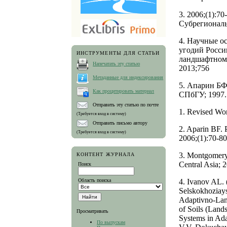
3. 2006;(1):7
Субрегиональ
4. Научные о
угодий Росси
ИНСТРУМЕНТЫ ДЛЯ СТАТЬИ
ландшафтном 
Напечатать эту статью
2013;756
Метаданные для индексирования
5. Апарин БФ
Как процитировать материал
СПбГУ; 1997.
Отправить эту статью по почте
1. Revised Wor
(Требуется вход в систему)
Отправить письмо автору
2. Aparin BF. 
(Требуется вход в систему)
2006;(1):70-80
3. Montgomery 
КОНТЕНТ ЖУРНАЛА
Central Asia; 
Поиск
Область поиска
4. Ivanov AL.
Selskokhoziay
Adaptivno-Land
of Soils (Lands
Просматривать
Systems in Ad
По выпускам