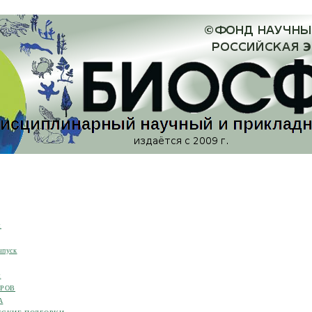
я
ыпуск
я
ОРОВ
А