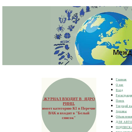
Главная
О нас
Вход
Регистраци
ЖУРНАЛ ВХОДИТ В ЯДРО
Поиск
РИНЦ
,
Текущий в
имеет категорию К1 в Перечне
Архивы
ВАК и входит в "Белый
Объявлени
список"
ДЛЯ АВТ
ПОДПИСК