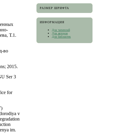
РАЗМЕР ШРИФТА
ИНФОРМАЦИЯ
венных
вно-
Для читателей
Для авторов
ва, Т.1.
Для библиотек
д-во
ons; 2015.
bGU Ser 3
ice for
’)
dorodiya v
egradation
uction
enya im.