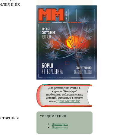
елия и их
Для размещения статьи в
журнале "Биосфера"
необходимо соблюдение всех
условий, указанных в пункте
меню
"ДЛЯ АВТОРОВ"
УВЕДОМЛЕНИЯ
йственная
Просмотреть
Подписаться
.