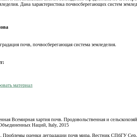
мледелия. Дана характеристика почвосберегающих систем землед
лова
еградация почв, почвосберегающая система земледелия.
т:
овать материал
енная Всемирная хартия почв. Продовольственная и сельскохозя
Объединенных Наций, Italy, 2015
. Проблемы оценки деградации почв мира. Вестник СПбГУ Сер