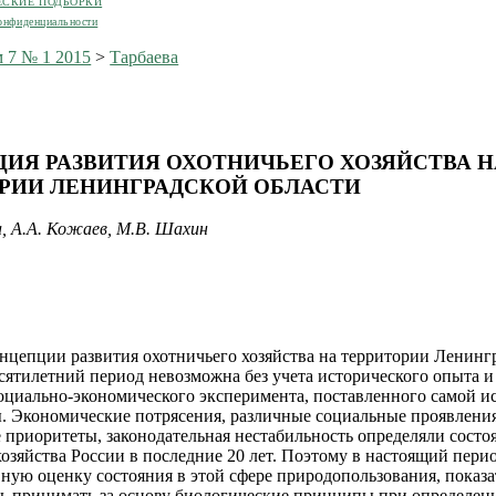
ЕСКИЕ ПОДБОРКИ
онфиденциальности
 7 № 1 2015
>
Тарбаева
ИЯ РАЗВИТИЯ ОХОТНИЧЬЕГО ХОЗЯЙСТВА Н
РИИ ЛЕНИНГРАДСКОЙ ОБЛАСТИ
а, А.А. Кожаев, М.В. Шахин
онцепции развития охотничьего хозяйства на территории Ленинг
есятилетний период невозможна без учета исторического опыта и
оциально-экономического эксперимента, поставленного самой и
. Экономические потрясения, различные социальные проявления
 приоритеты, законодательная нестабильность определяли состо
хозяйства России в последние 20 лет. Поэтому в настоящий пери
вную оценку состояния в этой сфере природопользования, показа
ь принимать за основу биологические принципы при определен