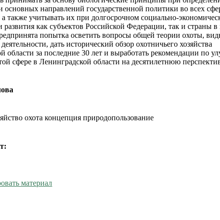
и основных направлений государственной политики во всех сфе
, а также учитывать их при долгосрочном социально-экономичес
 развития как субъектов Российской Федерации, так и страны в
предпринята попытка осветить вопросы общей теории охоты, ви
 деятельности, дать исторический обзор охотничьего хозяйства
й области за последние 30 лет и выработать рекомендации по 
этой сфере в Ленинградской области на десятилетнюю перспектив
лова
зяйство охота концепция природопользование
т:
овать материал