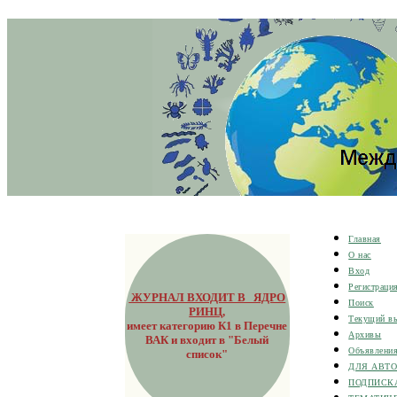
Главная
О нас
Вход
Регистраци
ЖУРНАЛ ВХОДИТ В ЯДРО
Поиск
РИНЦ
,
Текущий в
имеет категорию К1 в Перечне
Архивы
ВАК и входит в "Белый
Объявлени
список"
ДЛЯ АВТ
ПОДПИСК