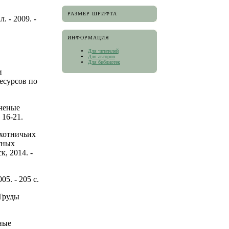
РАЗМЕР ШРИФТА
 - 2009. -
ИНФОРМАЦИЯ
Для читателей
Для авторов
Для библиотек
и
есурсов по
Ученые
 16-21.
охотничьих
тных
, 2014. -
5. - 205 с.
 Труды
ные