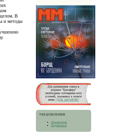
рах
ком
 целом. В
ды и методы
улучшению
у.
Для размещения статьи в
журнале "Биосфера"
необходимо соблюдение всех
условий, указанных в пункте
меню
"ДЛЯ АВТОРОВ"
УВЕДОМЛЕНИЯ
Просмотреть
Подписаться