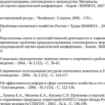
родопользования, охотоведения и звероводства: Материалы
й научно-практической конференции. - Киров : ВНИИОЗ, 2007. 
счерпаемый ресурс. - Челябинск : Социум, 2009. - 170 с.
 Проблемы охотничьего хозяйства России // Труды ВНИИОЗ. - 200
3.
 Перспективы охоты и охотхозяйственной деятельности в совре
Современные проблемы природопользования, охотоведения и звер
еждународной научно-практической конференции. - Киров : В
82.
 Социально-экономическое значение охоты и спортивного рыбол
едение. - 2004. - № 2 (52). - С. 30-42.
 Современное использование ресурсов охотничьих животных в 
товедение. - 2004. - № 2 (52). - С. 114-117.
 Об эффективности реформ в сфере охотничьего хозяйства и его 
 Охотоведение. - 2006. - № 3 (53). - С. 122-136.
., Лукина Е.А., Михеева Е.А., Нагаева С.П. Проблемы и перспе
бо охраняемых природных территорий (ООПТ) Северо-Запада Рос
еские ведомости СПбГПУ. - 2003. - № 4. - С. 196-199.