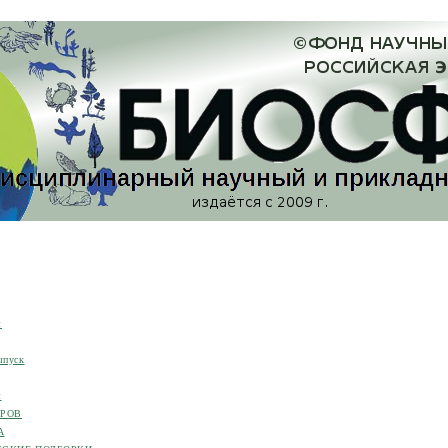
я
ыпуск
я
ОРОВ
А