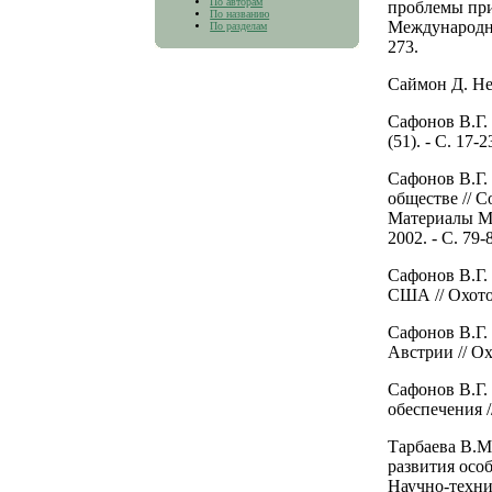
По авторам
проблемы при
По названию
Международно
По разделам
273.
Саймон Д. Неи
Сафонов В.Г.
(51). - С. 17-2
Сафонов В.Г.
обществе // 
Материалы М
2002. - С. 79-
Сафонов В.Г.
США // Охотов
Сафонов В.Г.
Австрии // Охо
Сафонов В.Г.
обеспечения //
Тарбаева В.М
развития осо
Научно-технич