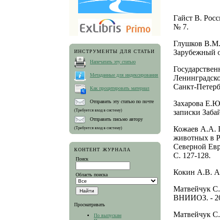
Гайст В. Рос
№ 7.
Глушков В.М.
Зарубежный оп
ИНСТРУМЕНТЫ ДЛЯ СТАТЬИ
Напечатать эту статью
Государствен
Метаданные для индексирования
Ленинградско
Санкт-Петерб
Как процитировать материал
Отправить эту статью по почте
Захарова Е.Ю
(Требуется вход в систему)
записки Забай
Отправить письмо автору
Кожаев А.А. 
(Требуется вход в систему)
животных в Р
Северной Евр
КОНТЕНТ ЖУРНАЛА
С. 127-128.
Поиск
Кокин А.В. А
Область поиска
Матвейчук С.
ВНИИОЗ. - 200
Просматривать
Матвейчук С.
По выпускам