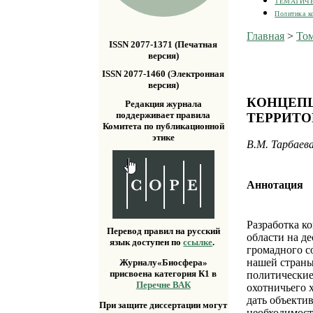
ТЕМАТИЧ
Политика к
Главная
>
Том
ISSN 2077-1371 (Печатная
версия)
ISSN 2077-1460 (Электронная
версия)
КОНЦЕПЦ
Редакция журнала
поддерживает правила
ТЕРРИТО
Комитета по публикационной
этике
В.М. Тарбаев
Аннотация
Разработка к
Перевод правил на русский
области на д
язык доступен по
ссылке
.
громадного с
нашей страны
Журналу«Биосфера»
присвоена категория К1 в
политические
Перечне ВАК
охотничьего 
дать объекти
При защите диссертации могут
необходимост