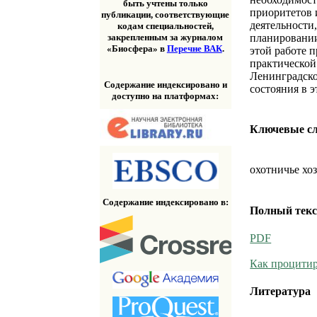
быть учтены только
приоритетов 
публикации, соответствующие
деятельности
кодам специальностей,
планировании
закрепленным за журналом
«Биосфера» в
Перечне ВАК
.
этой работе 
практической
Ленинградско
Содержание индексировано и
состояния в 
доступно на платформах:
Ключевые с
охотничье хо
Содержание индексировано в:
Полный текс
PDF
Как процитир
Литература