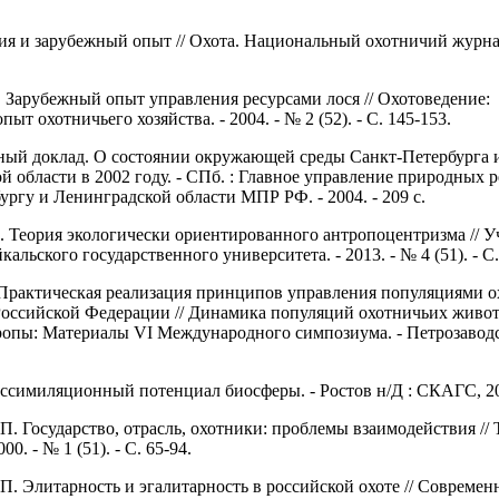
сия и зарубежный опыт // Охота. Национальный охотничий журнал.
 Зарубежный опыт управления ресурсами лося // Охотоведение:
ыт охотничьего хозяйства. - 2004. - № 2 (52). - С. 145-153.
ный доклад. О состоянии окружающей среды Санкт-Петербурга 
й области в 2002 году. - СПб. : Главное управление природных р
ургу и Ленинградской области МПР РФ. - 2004. - 209 с.
. Теория экологически ориентированного антропоцентризма // 
кальского государственного университета. - 2013. - № 4 (51). - С.
Практическая реализация принципов управления популяциями 
оссийской Федерации // Динамика популяций охотничьих живо
опы: Материалы VI Международного симпозиума. - Петрозаводск
ссимиляционный потенциал биосферы. - Ростов н/Д : СКАГС, 200
П. Государство, отрасль, охотники: проблемы взаимодействия //
0. - № 1 (51). - С. 65-94.
П. Элитарность и эгалитарность в российской охоте // Современ