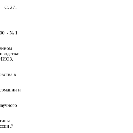
- С. 271-
0. - № 1
менном
оводства:
НИИОЗ,
овства в
Германии и
научного
ктивы
сии //