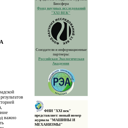
Биосфера
Фонд научных исследований
"XXI ВЕК"
А
Соиздатели и информационные
партнеры:
Российская Экологическая
Академия
радской
 результатов
сторией
,
ФНИ "XXI век"
яние
представляет: новый номер
од важно
журнала "МАШИНЫ И
ть
МЕХАНИЗМЫ"
ии