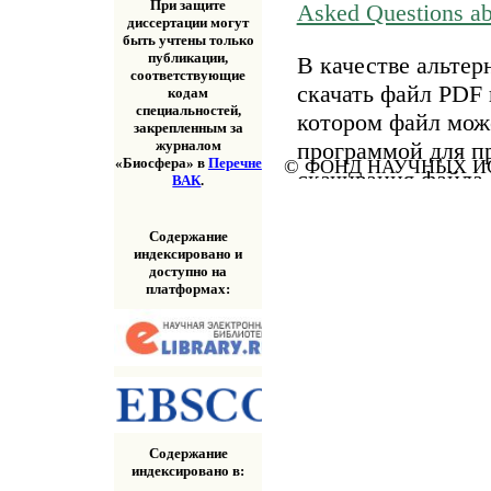
При защите
Asked Questions a
диссертации могут
быть учтены только
публикации,
В качестве альтер
соответствующие
скачать файл PDF 
кодам
специальностей,
котором файл мож
закрепленным за
программой для п
журналом
«Биосфера» в
Перечне
© ФОНД НАУЧНЫХ ИС
скачивания файла
ВАК
.
«Скачать» выше.
Содержание
индексировано и
доступно на
платформах:
Содержание
индексировано в: