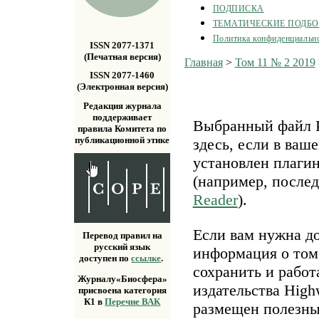
ПОДПИСКА
ТЕМАТИЧЕСКИЕ ПОДБ
Политика конфиденциальн
ISSN 2077-1371
(Печатная версия)
Главная
>
Том 11 № 2 2019
ISSN 2077-1460
(Электронная версия)
Редакция журнала
поддерживает
Выбранный файл P
правила Комитета по
публикационной этике
здесь, если в ваш
установлен плаги
(например, после
Reader
).
Если вам нужна д
Перевод правил на
русский язык
информация о том,
доступен по
ссылке
.
сохранить и работ
Журналу«Биосфера»
издательства Highw
присвоена категория
К1 в
Перечне ВАК
размещен полезн