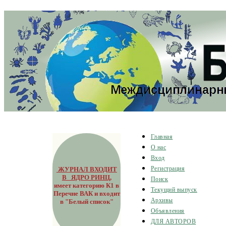
Главная
О нас
Вход
ЖУРНАЛ ВХОДИТ
Регистрация
В ЯДРО РИНЦ
,
Поиск
имеет категорию К1 в
Текущий выпуск
Перечне ВАК и входит
Архивы
в "Белый список"
Объявления
ДЛЯ АВТОРОВ