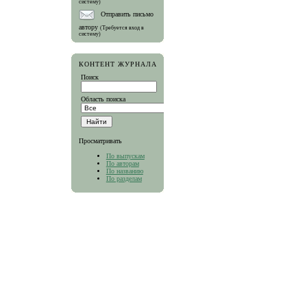
систему)
Отправить письмо
автору
(Требуется вход в
систему)
КОНТЕНТ ЖУРНАЛА
Поиск
Область поиска
Просматривать
По выпускам
По авторам
По названию
По разделам