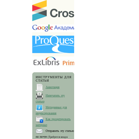
ИНСТРУМЕНТЫ ДЛЯ
СТАТЬИ
Аннотация
Напечатать эту
статью
Метаданные для
индексирования
Как процитировать
материал
Отправить эту статью
по почте
(Требуется вход в