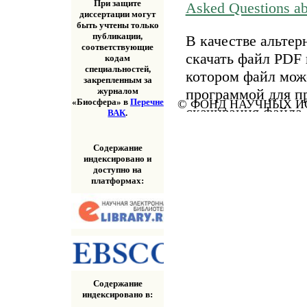
При защите
Asked Questions a
диссертации могут
быть учтены только
публикации,
В качестве альтер
соответствующие
скачать файл PDF 
кодам
специальностей,
котором файл мож
закрепленным за
программой для п
журналом
«Биосфера» в
Перечне
© ФОНД НАУЧНЫХ ИС
скачивания файла
ВАК
.
«Скачать» выше.
Содержание
индексировано и
доступно на
платформах:
Содержание
индексировано в: