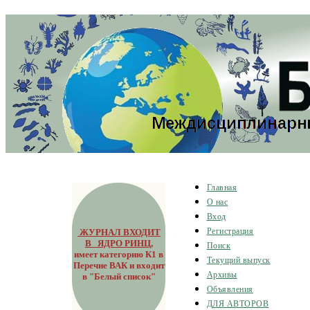
Главная
О нас
Вход
ЖУРНАЛ ВХОДИТ
Регистрация
В ЯДРО РИНЦ
,
Поиск
имеет категорию К1 в
Текущий выпуск
Перечне ВАК и входит
Архивы
в "Белый список"
Объявления
ДЛЯ АВТОРОВ