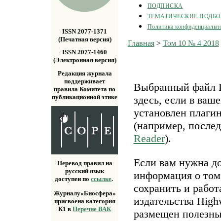
ПОДПИСКА
ТЕМАТИЧЕСКИЕ ПОДБ
Политика конфиденциальн
ISSN 2077-1371
(Печатная версия)
Главная
>
Том 10 № 4 2018
ISSN 2077-1460
(Электронная версия)
Редакция журнала
поддерживает
Выбранный файл P
правила Комитета по
публикационной этике
здесь, если в ваш
установлен плаги
(например, после
Reader
).
Если вам нужна д
Перевод правил на
русский язык
информация о том,
доступен по
ссылке
.
сохранить и работ
Журналу«Биосфера»
издательства Highw
присвоена категория
К1 в
Перечне ВАК
размещен полезн