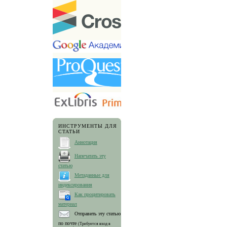
ИНСТРУМЕНТЫ ДЛЯ
СТАТЬИ
Аннотация
Напечатать эту
статью
Метаданные для
индексирования
Как процитировать
материал
Отправить эту статью
по почте
(Требуется вход в