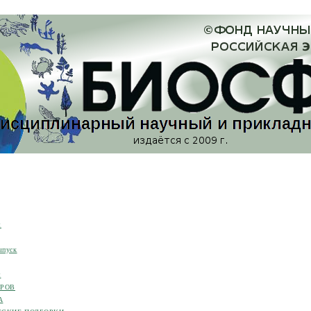
я
ыпуск
я
ОРОВ
А