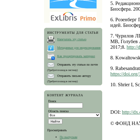
5. Редакцион
Биосфера. 20
6. Розенберг
идей. Биосфер
ИНСТРУМЕНТЫ ДЛЯ СТАТЬИ
7. Чурилов 
Напечатать эту статью
МВ, Голубев 
2017;8.
http:/
Метаданные для индексирования
Как процитировать материал
8. Kowaltowski
Отправить эту статью по почте
9. Rabesandrat
(Требуется вход в систему)
https://doi.or
Отправить письмо автору
(Требуется вход в систему)
10. Shrier I, 
КОНТЕНТ ЖУРНАЛА
Поиск
Область поиска
DOI:
http://dx
© ФОНД НА
Просматривать
По выпускам