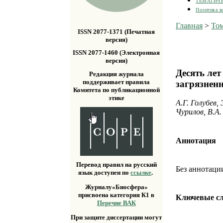
ТЕМАТИЧ
Политика к
Главная
>
Том
ISSN 2077-1371 (Печатная
версия)
ISSN 2077-1460 (Электронная
версия)
Десять ле
Редакция журнала
поддерживает правила
загрязнен
Комитета по публикационной
этике
А.Г. Голубев,
Чурилов, В.А.
Аннотация
Перевод правил на русский
Без аннотаци
язык доступен по
ссылке
.
Журналу«Биосфера»
присвоена категория К1 в
Ключевые с
Перечне ВАК
При защите диссертации могут