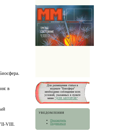
Биосфера.
Для размещения статьи в
ия: в
журнале "Биосфера"
необходимо соблюдение всех
условий, указанных в пункте
меню
"ДЛЯ АВТОРОВ"
ный
УВЕДОМЛЕНИЯ
Просмотреть
I-VIII.
Подписаться