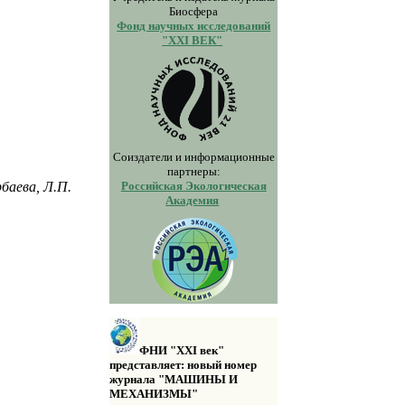
Биосфера
Фонд научных исследований
"XXI ВЕК"
Соиздатели и информационные
партнеры:
Российская Экологическая
рбаева, Л.П.
Академия
ФНИ "XXI век"
представляет: новый номер
журнала "МАШИНЫ И
МЕХАНИЗМЫ"