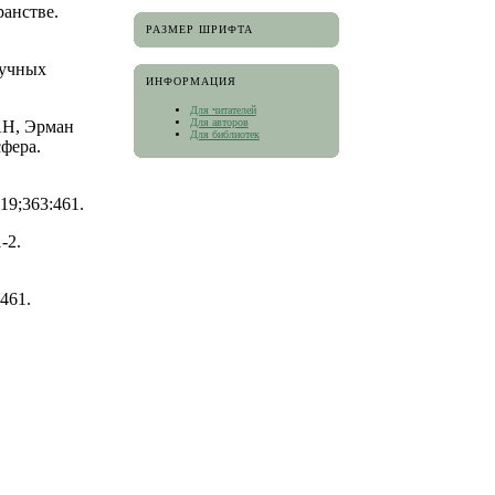
ранстве.
РАЗМЕР ШРИФТА
аучных
ИНФОРМАЦИЯ
Для читателей
Для авторов
АН, Эрман
Для библиотек
сфера.
019;363:461.
-2.
:461.