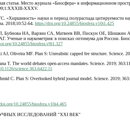
ная статья. Место журнала «Биосфера» в информационном прост
09;1:XXXIII-XXXV.
 ГС. «Хиршивость» науки и период полураспада цитируемости н
а. 2018;10:52-64.
https://doi.org/10.24855/biosfera.v10i1.425
ЛП, Бубнова НА, Варзин СА, Матвеев ВВ, Пискун ОЕ, Шишкин 
АГ. Ученые и наукометрия: в поисках оптимума для России. Био
/doi.org/10.24855/biosfera.v9i1.327
 AJ, Oliveira MF. Plan S: Unrealistic capped fee structure. Science. 2
ana T. The world debates open-access mandates. Science. 2019; 363:11
g/10.1126/science.363.6422.11
Schmid C. Plan S: Overlooked hybrid journal model. Science. 2019; 363
.doi.org/10.24855/biosfera.v10i4.465
УЧНЫХ ИССЛЕДОВАНИЙ "XXI ВЕК"