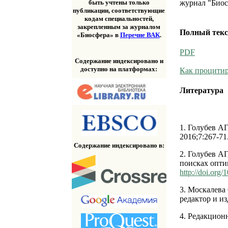
быть учтены только
журнал "Биос
публикации, соответствующие
кодам специальностей,
закрепленным за журналом
Полный текс
«Биосфера» в
Перечне ВАК
.
PDF
Содержание индексировано и
доступно на платформах:
Как процитир
Литература
1. Голубев А
2016;7:267-71
Содержание индексировано в:
2. Голубев А
поисках опти
http://doi.org
3. Москалева 
редактор и из
4. Редакционн