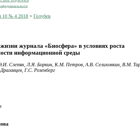
ЕСКИЕ ПОДБОРКИ
онфиденциальности
 10 № 4 2018
>
Голубев
т жизни журнала «Биосфера» в условиях роста
ности информационной среды
 Э.И. Слепян, Л.Я. Боркин, К.М. Петров, А.В. Селиховкин, В.М. Та
 Драгавцев, Г.С. Розенберг
и
лова