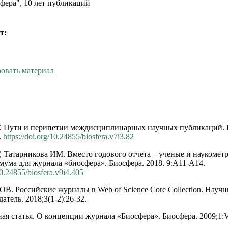
фера", 10 лет публикаций
т:
овать материал
Г. Пути и перипетии междисциплинарных научных публикаций. 
.
https://doi.org/10.24855/biosfera.v7i3.82
Г, Татарникова ИМ. Вместо годового отчета – ученые и наукометр
мума для журнала «биосфера». Биосфера. 2018. 9:А11-А14.
/10.24855/biosfera.v9i4.405
ОВ. Российские журналы в Web of Science Core Collection. Науч
датель. 2018;3(1-2):26-32.
ая статья. О концепции журнала «Биосфера». Биосфера. 2009;1:VI