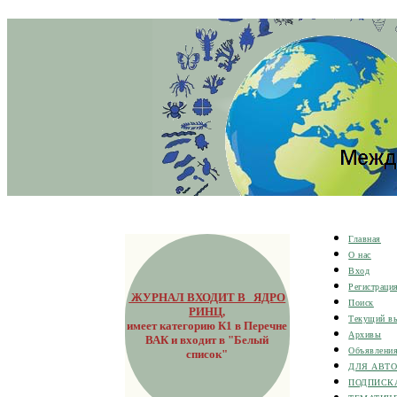
Главная
О нас
Вход
Регистраци
ЖУРНАЛ ВХОДИТ В ЯДРО
Поиск
РИНЦ
,
Текущий в
имеет категорию К1 в Перечне
Архивы
ВАК и входит в "Белый
Объявлени
список"
ДЛЯ АВТ
ПОДПИСК