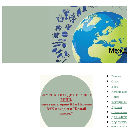
Главная
О нас
Вход
Регистраци
ЖУРНАЛ ВХОДИТ В ЯДРО
Поиск
РИНЦ
,
Текущий в
имеет категорию К1 в Перечне
Архивы
ВАК и входит в "Белый
Объявлени
список"
ДЛЯ АВТ
ПОДПИСК