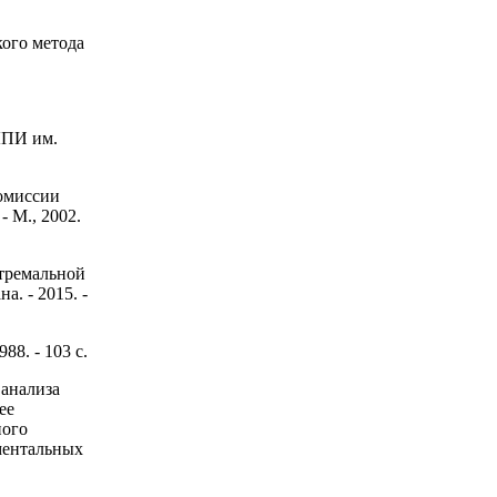
кого метода
ЛПИ им.
омиссии
 М., 2002.
стремальной
. - 2015. -
8. - 103 с.
анализа
ее
ного
ментальных