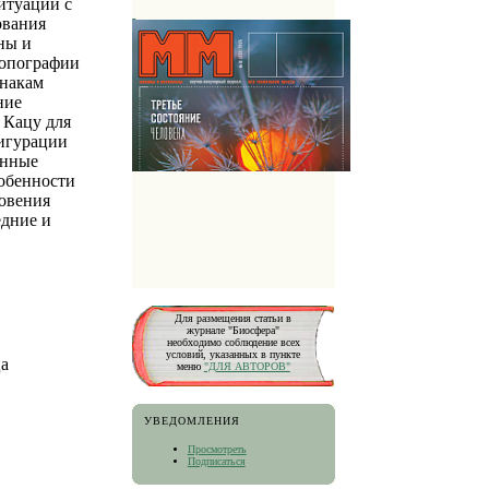
итуаций с
ования
ны и
топографии
знакам
ние
 Кацу для
фигурации
енные
обенности
новения
едние и
Для размещения статьи в
журнале "Биосфера"
необходимо соблюдение всех
условий, указанных в пункте
ца
меню
"ДЛЯ АВТОРОВ"
УВЕДОМЛЕНИЯ
Просмотреть
Подписаться