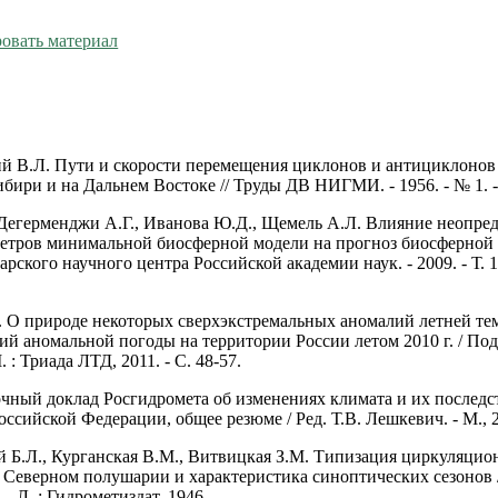
овать материал
й В.Л. Пути и скорости перемещения циклонов и антициклонов
бири и на Дальнем Востоке // Труды ДВ НИГМИ. - 1956. - № 1. - 
 Дегерменджи А.Г., Иванова Ю.Д., Щемель А.Л. Влияние неопре
етров минимальной биосферной модели на прогноз биосферной 
рского научного центра Российской академии наук. - 2009. - Т. 11
 О природе некоторых сверхэкстремальных аномалий летней тем
ий аномальной погоды на территории России летом 2010 г. / Под
 : Триада ЛТД, 2011. - С. 48-57.
чный доклад Росгидромета об изменениях климата и их последс
ссийской Федерации, общее резюме / Ред. Т.В. Лешкевич. - М., 20
й Б.Л., Курганская В.М., Витвицкая З.М. Типизация циркуляци
 Северном полушарии и характеристика синоптических сезонов 
 Л. : Гидрометиздат, 1946.