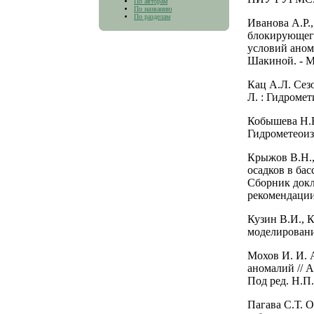
По авторам
По названию
По разделам
Иванова А.Р.
блокирующего
условий аном
Шакиной. - М.
Кац А.Л. Сез
Л. : Гидромети
Кобышева Н.В.
Гидрометеоизд
Крыжов В.Н.,
осадков в бас
Сборник докл
рекомендации.
Кузин В.И., 
моделирование
Мохов И. И. 
аномалий // 
Под ред. Н.П.
Пагава С.Т. 