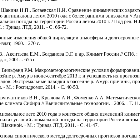
, Шакина Н.П., Богаевская Н.И. Сравнение динамических характ
 антициклона летом 2010 года с более ранними эпизодами // А
альной погоды на территории России летом 2010 г. / Под ред. Н.
 : Триада ЛТД, 2011. - С. 66-72.
онные изменения общей циркуляции атмосферы и долгосрочные 
здат, 1960. - 270 с.
, Акентьева Е.М., Богданова Э.Г. и др. Климат России // СПб. :
ат, 2001. - 655 с.
 Вильфанд Р.М. Макрометеорологические условия формировани
сейне р. Амур в июне-сентябре 2013 г. и успешность их прогнози
адов: Экстремальные паводки в бассейне р. Амур: причины, пр
 - М. : Росгидромет, 2014. - С. 40-53.
Крупчатников В.Н., Крылова А.И., Фоменко А.А. Математическо
 климата Сибири // Вычислительные технологии. - 2006. - Т. 11. 
Аномальное лето 2010 года в контексте общих изменений климат
Анализ условий аномальной погоды на территории России летом 20
 Шакиной. - М. : Триада ЛТД, 2011. - С. 41-47.
Основы синоптического метода долгосрочных прогнозов погоды