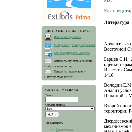
PDF
Как процитир
Литература
ИНСТРУМЕНТЫ ДЛЯ СТАТЬИ
Напечатать эту статью
Архангельски
Метаданные для индексирования
Восточной Си
Как процитировать материал
Барцев С.И.,
Отправить эту статью по почте
оценки парам
(Требуется вход в систему)
Известия Сама
Отправить письмо автору
1418.
(Требуется вход в систему)
Володин Е.М.
Анализ услов
КОНТЕНТ ЖУРНАЛА
Шакиной. - М.
Поиск
Область поиска
Второй оцено
территории Ро
Дзердзеевски
Просматривать
механизмов в
По выпускам
НИУ ГУГМС. -