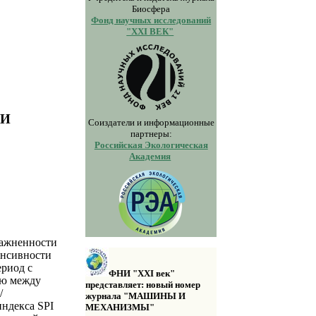
Биосфера
Фонд научных исследований
"XXI ВЕК"
ИИ
Соиздатели и информационные
партнеры:
Российская Экологическая
Академия
лажненности
енсивности
ериод с
ФНИ "XXI век"
ью между
представляет: новый номер
/
журнала "МАШИНЫ И
ндекса SPI
МЕХАНИЗМЫ"