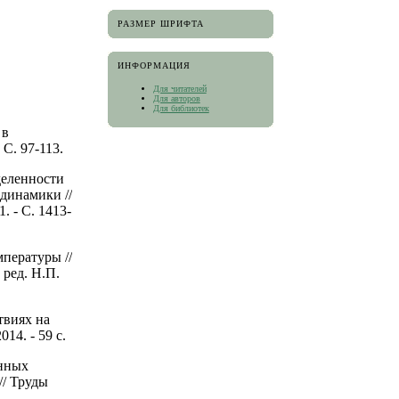
РАЗМЕР ШРИФТА
ИНФОРМАЦИЯ
Для читателей
Для авторов
Для библиотек
 в
С. 97-113.
деленности
динамики //
. - C. 1413-
пературы //
 ред. Н.П.
твиях на
14. - 59 с.
онных
// Труды