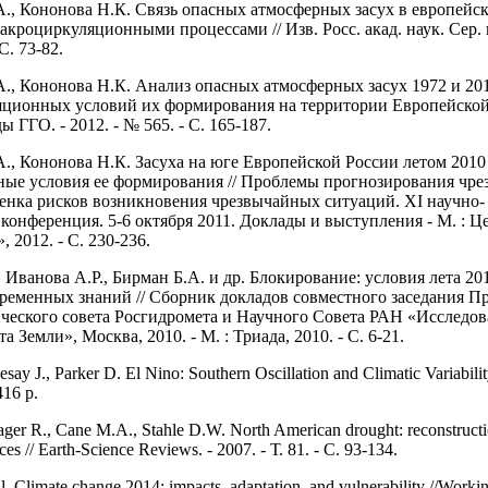
А., Кононова Н.К. Связь опасных атмосферных засух в европейс
акроциркуляционными процессами // Изв. Росс. акад. наук. Сер. 
 С. 73-82.
А., Кононова Н.К. Анализ опасных атмосферных засух 1972 и 201
ционных условий их формирования на территории Европейской
ы ГГО. - 2012. - № 565. - С. 165-187.
А., Кононова Н.К. Засуха на юге Европейской России летом 2010
ые условия ее формирования // Проблемы прогнозирования чр
енка рисков возникновения чрезвычайных ситуаций. ХI научно-
 конференция. 5-6 октября 2011. Доклады и выступления - М. : Ц
 2012. - С. 230-236.
Иванова А.Р., Бирман Б.А. и др. Блокирование: условия лета 201
временных знаний // Сборник докладов совместного заседания П
ческого совета Росгидромета и Научного Совета РАН «Исследов
а Земли», Москва, 2010. - М. : Триада, 2010. - С. 6-21.
esay J., Parker D. El Nino: Southern Oscillation and Climatic Variabil
416 p.
ger R., Cane M.A., Stahle D.W. North American drought: reconstructi
es // Earth-Science Reviews. - 2007. - Т. 81. - С. 93-134.
al. Climate change 2014: impacts, adaptation, and vulnerability //Worki