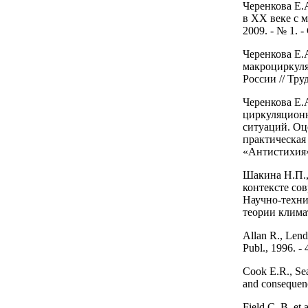
Черенкова Е.
в XX веке с м
2009. - № 1. -
Черенкова Е.
макроциркуля
России // Труд
Черенкова Е.
циркуляционн
ситуаций. Оц
практическая
«Антистихия»,
Шакина Н.П., 
контексте со
Научно-техни
теории климат
Allan R., Lend
Publ., 1996. - 
Cook E.R., Sea
and consequenc
Field C. B. et 