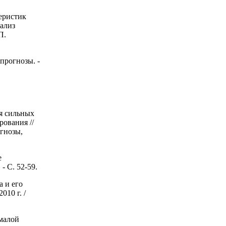
еристик
нализ
П.
прогнозы. -
я сильных
рования //
огнозы,
е
- С. 52-59.
а и его
10 г. /
 малой