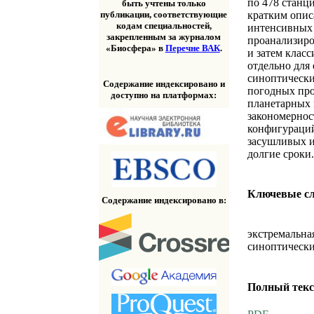
по 478 станц
быть учтены только
кратким опис
публикации, соответствующие
кодам специальностей,
интенсивных 
закрепленным за журналом
проанализиро
«Биосфера» в
Перечне ВАК
.
и затем клас
отдельно для
синоптически
Содержание индексировано и
погодных про
доступно на платформах:
планетарных
закономернос
конфигураций
засушливых и
долгие сроки
Ключевые с
Содержание индексировано в:
экстремальна
синоптически
Полный текс