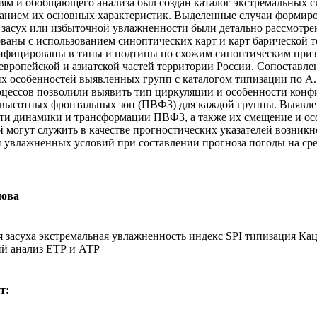
иям и обобщающего анализа был создан каталог экстремальных с
анием их основных характеристик. Выделенные случаи формир
засух или избыточной увлажненности были детально рассмотре
ваны с использованием синоптических карт и карт барической 
сифицированы в типы и подтипы по схожим синоптическим при
 европейской и азиатской частей территории России. Сопоставле
х особенностей выявленных групп с каталогом типизации по А.
цессов позволили выявить тип циркуляции и особенности кон
 высотных фронтальных зон (ПВФЗ) для каждой группы. Выявл
ти динамики и трансформации ПВФЗ, а также их смещение и ос
 могут служить в качестве прогностических указателей возник
 увлажненных условий при составлении прогноза погоды на ср
.
лова
я засуха экстремальная увлажненность индекс SPI типизация Ка
й анализ ЕТР и АТР
т: