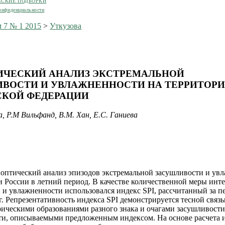
ЕСКИЕ ПОДБОРКИ
онфиденциальности
 7 № 1 2015
>
Уткузова
ИЧЕСКИЙ АНАЛИЗ ЭКСТРЕМАЛЬНОЙ
ВОСТИ И УВЛАЖНЕННОСТИ НА ТЕРРИТОР
СКОЙ ФЕДЕРАЦИИ
, Р.М Вильфанд, В.М. Хан, Е.С. Ганиева
оптический анализ эпизодов экстремальной засушливости и ув
и России в летний период. В качестве количественной меры инт
 и увлажненности использовался индекс SPI, рассчитанный за п
 г. Репрезентативность индекса SPI демонстрируется тесной связ
ическими образованиями разного знака и очагами засушливости
и, описываемыми предложенным индексом. На основе расчета и