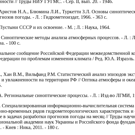
ности // Труды НИУ ГУГМС. - Сер. II, вып. 20. - 1946.
, Аристов Н.А., Блюмина Л.И., Туркетти З.Л. Основы синоптичес
нозов погоды. - Л. : Гидрометеоиздат, 1966. - 363 с.
устыни СССР и их освоение. - М. ; Л. : Наука, 1964.
 Синоптические методы анализа атмосферных процессов. - Л. : 
. - 100 с.
нальное сообщение Российской Федерации межведомственной к
едерации по проблемам изменения климата / Ред. Ю.А. Израэль. -
., Хан В.М., Вильфанд Р.М. Статистический анализ эпизодов эк
 и увлажненности на территории РФ // Оптика атмосферы и океана
5.
. Региональные синоптические процессы. - Л. : Изд-во ЛГМИ, 198
 Специализированная информационно-вычислительная система 
нно-временных рядов гидрометеорологических характеристик и 
 в задачах разработки прогнозов погоды на месяц // Труды науч
иональной академии наук Украины и Российского фонда фунда
- Киев : Ника, 2011. - 180 с.