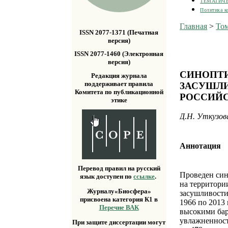
ТЕМАТИЧ
Политика к
Главная
>
Том
ISSN 2077-1371 (Печатная
версия)
ISSN 2077-1460 (Электронная
версия)
СИНОПТ
Редакция журнала
поддерживает правила
ЗАСУШЛИ
Комитета по публикационной
РОССИЙ
этике
Д.Н. Уткузова
Аннотация
Перевод правил на русский
Проведен син
язык доступен по
ссылке
.
на территори
Журналу«Биосфера»
засушливости
присвоена категория К1 в
1966 по 2013
Перечне ВАК
высокими бар
увлажненност
При защите диссертации могут