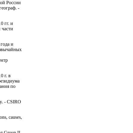
кой России
географ. -
0 гг. и
 части
 года и
езвычайных
ентр
0 г. в
резидиума
ания по
ity. - CSIRO
ons, causes,
ng Group II