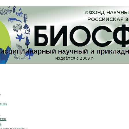
я
ыпуск
я
ОРОВ
А