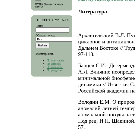
автору
(Требуется вход в
систему)
Литература
КОНТЕНТ ЖУРНАЛА
Поиск
Архангельский В.Л. Пу
Область поиска
циклонов и антициклон
Дальнем Востоке // Тру
97-113.
Просматривать
По выпускам
По авторам
Барцев С.И., Дегерменд
По названию
По разделам
А.Л. Влияние неопреде
минимальной биосферно
динамики // Известия С
Российской академии наук
Володин Е.М. О природ
аномалий летней темпер
аномальной погоды на т
Под ред. Н.П. Шакиной. 
57.