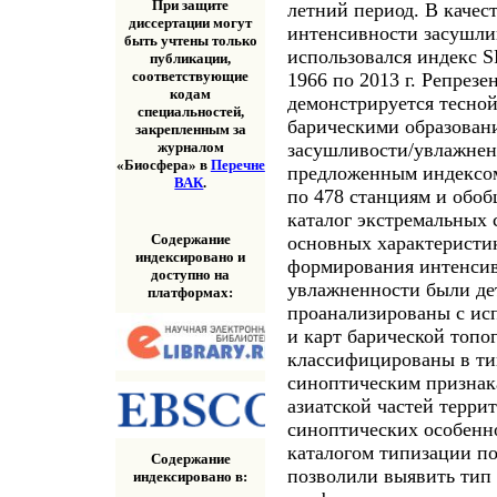
При защите
летний период. В качес
диссертации могут
интенсивности засушли
быть учтены только
использовался индекс S
публикации,
соответствующие
1966 по 2013 г. Репрезе
кодам
демонстрируется тесно
специальностей,
барическими образовани
закрепленным за
засушливости/увлажне
журналом
«Биосфера» в
Перечне
предложенным индексом.
ВАК
.
по 478 станциям и обо
каталог экстремальных 
Содержание
основных характеристи
индексировано и
формирования интенсив
доступно на
увлажненности были де
платформах:
проанализированы с ис
и карт барической топо
классифицированы в ти
синоптическим признак
азиатской частей терри
синоптических особенн
каталогом типизации по
Содержание
позволили выявить тип
индексировано в: