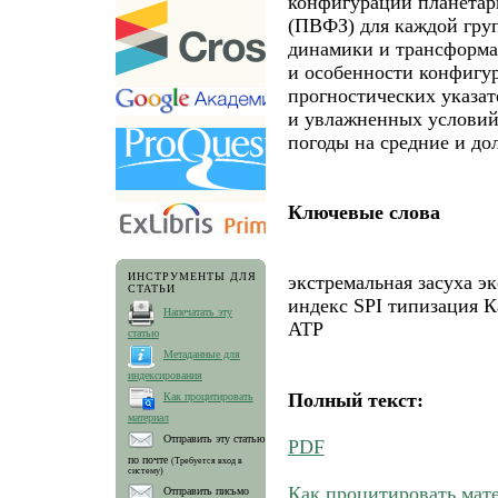
конфигурации планетар
(ПВФЗ) для каждой гру
динамики и трансформа
и особенности конфигур
прогностических указа
и увлажненных условий
погоды на средние и до
Ключевые слова
ИНСТРУМЕНТЫ ДЛЯ
экстремальная засуха э
СТАТЬИ
индекс SPI типизация К
Напечатать эту
АТР
статью
Метаданные для
индексирования
Полный текст:
Как процитировать
материал
Отправить эту статью
PDF
по почте
(Требуется вход в
систему)
Как процитировать мат
Отправить письмо