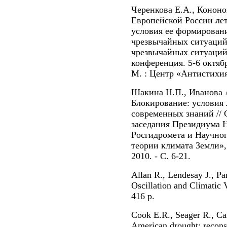
Черенкова Е.А., Кононо
Европейской России ле
условия ее формирован
чрезвычайных ситуаций
чрезвычайных ситуаций
конференция. 5-6 октяб
М. : Центр «Антистихия»
Шакина Н.П., Иванова А
Блокирование: условия л
современных знаний // 
заседания Президиума Н
Росгидромета и Научно
теории климата Земли», 
2010. - С. 6-21.
Allan R., Lendesay J., Pa
Oscillation and Climatic V
416 p.
Cook E.R., Seager R., Ca
American drought: recons