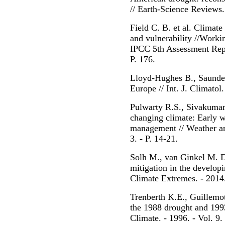
// Earth-Science Reviews. 
Field C. B. et al. Climate
and vulnerability //Worki
IPCC 5th Assessment Repo
P. 176.
Lloyd-Hughes B., Saunder
Europe // Int. J. Climatol
Pulwarty R.S., Sivakumar
changing climate: Early w
management // Weather an
3. - P. 14-21.
Solh M., van Ginkel M. D
mitigation in the develop
Climate Extremes. - 2014. 
Trenberth K.E., Guillemot
the 1988 drought and 1993
Climate. - 1996. - Vol. 9.