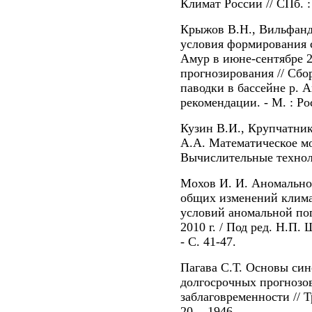
Климат России // СПб. :
Крыжов В.Н., Вильфанд
условия формирования с
Амур в июне-сентябре 2
прогнозирования // Сбо
паводки в бассейне р. 
рекомендации. - М. : Рос
Кузин В.И., Крупчатник
А.А. Математическое мо
Вычислительные технологи
Мохов И. И. Аномальное
общих изменений климат
условий аномальной по
2010 г. / Под ред. Н.П.
- С. 41-47.
Пагава С.Т. Основы син
долгосрочных прогнозо
заблаговременности // 
20. - 1946.