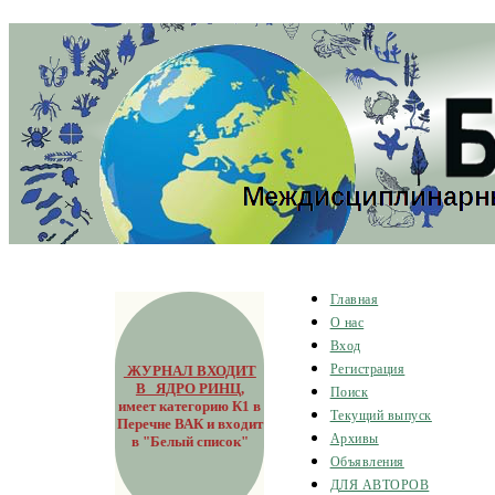
Главная
О нас
Вход
ЖУРНАЛ ВХОДИТ
Регистрация
В ЯДРО РИНЦ
,
Поиск
имеет категорию К1 в
Текущий выпуск
Перечне ВАК и входит
Архивы
в "Белый список"
Объявления
ДЛЯ АВТОРОВ