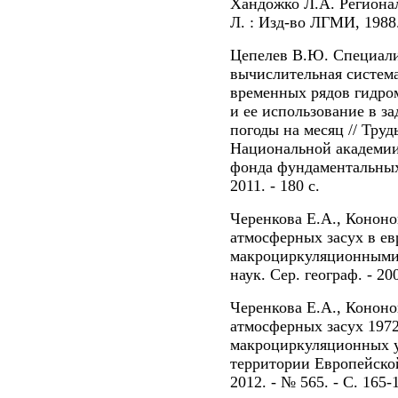
Хандожко Л.А. Региона
Л. : Изд-во ЛГМИ, 1988.
Цепелев В.Ю. Специал
вычислительная система
временных рядов гидро
и ее использование в за
погоды на месяц // Тру
Национальной академии
фонда фундаментальных 
2011. - 180 с.
Черенкова Е.А., Кононо
атмосферных засух в ев
макроциркуляционными п
наук. Сер. географ. - 200
Черенкова Е.А., Кононо
атмосферных засух 1972 
макроциркуляционных у
территории Европейской
2012. - № 565. - С. 165-