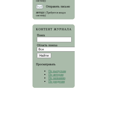
систему)
Отправить письмо
автору
(Требуется вход в
систему)
КОНТЕНТ ЖУРНАЛА
Поиск
Область поиска
Просматривать
По выпускам
По авторам
По названию
По разделам