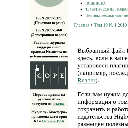
ПОДПИСКА
ТЕМАТИЧЕСКИЕ ПОДБ
Политика конфиденциальн
ISSN 2077-1371
(Печатная версия)
Главная
>
Том 10 № 1 2018
ISSN 2077-1460
(Электронная версия)
Редакция журнала
поддерживает
Выбранный файл P
правила Комитета по
публикационной этике
здесь, если в ваш
установлен плаги
(например, после
Reader
).
Если вам нужна д
Перевод правил на
русский язык
информация о том,
доступен по
ссылке
.
сохранить и работ
Журналу«Биосфера»
издательства Highw
присвоена категория
К1 в
Перечне ВАК
размещен полезн