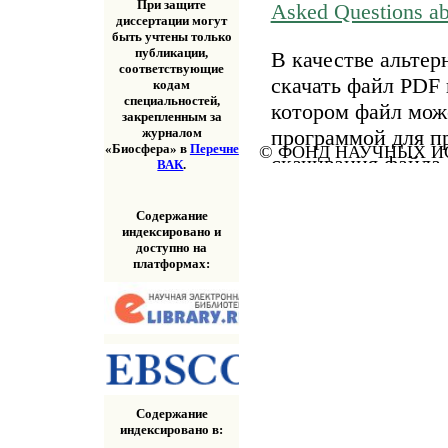
При защите
Asked Questions a
диссертации могут
быть учтены только
публикации,
В качестве альтер
соответствующие
скачать файл PDF 
кодам
специальностей,
котором файл мож
закрепленным за
программой для п
журналом
«Биосфера» в
Перечне
© ФОНД НАУЧНЫХ ИС
скачивания файла
ВАК
.
«Скачать» выше.
Содержание
индексировано и
доступно на
платформах:
Содержание
индексировано в: