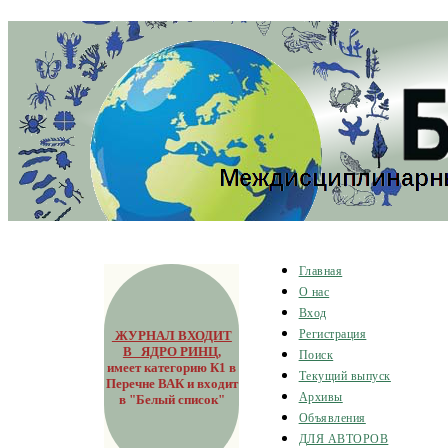
Главная
О нас
Вход
ЖУРНАЛ ВХОДИТ
Регистрация
В ЯДРО РИНЦ
,
Поиск
имеет категорию К1 в
Текущий выпуск
Перечне ВАК и входит
Архивы
в "Белый список"
Объявления
ДЛЯ АВТОРОВ