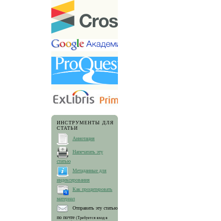
ИНСТРУМЕНТЫ ДЛЯ
СТАТЬИ
Аннотация
Напечатать эту
статью
Метаданные для
индексирования
Как процитировать
материал
Отправить эту статью
по почте
(Требуется вход в